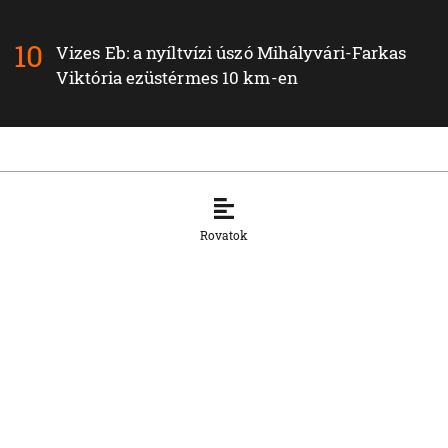
Vizes Eb: a nyíltvízi úszó Mihályvári-Farkas
Viktória ezüstérmes 10 km-en
Legfrissebb híreink a Külföld rovatban
Rovatok
KÜLFÖLD
Robbanóanyaggal felszerelt drónt
találtak a lipcsei repülőtéren — a német
belügyminiszter hibrid támadásról
beszél
6. 8. 2026, 11:01:33
KÜLFÖLD
Irán és Omán megállapodott egy új
hajózási útvonalról a Hormuzi-
szorosban — Teherán Washington