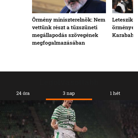
Örmény miniszterelnök: Nem
Leteszik a
vettünk részt a tűzszüneti
örmények
megállapodás szövegének
Karabahb
megfogalmazásában
Legolvasottabb
24 óra
3 nap
1 hét