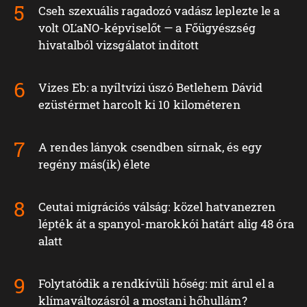
Cseh szexuális ragadozó vadász leplezte le a
volt OĽaNO-képviselőt — a Főügyészség
hivatalból vizsgálatot indított
Vizes Eb: a nyíltvízi úszó Betlehem Dávid
ezüstérmet harcolt ki 10 kilométeren
A rendes lányok csendben sírnak, és egy
regény más(ik) élete
Ceutai migrációs válság: közel hatvanezren
lépték át a spanyol-marokkói határt alig 48 óra
alatt
Folytatódik a rendkívüli hőség: mit árul el a
klímaváltozásról a mostani hőhullám?