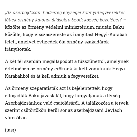
„Az azerbajdzsáni hadsereg egységei könnyűfegyverekkel
lőttek örmény katonai állásokra Szotk község közelében“
–
közölte az örmény védelmi minisztérium, miután Baku
közölte, hogy visszaszerezte az irányítást Hegyi-Karabah
felett, amelyet évtizedek óta örmény szakadárok
irányítottak.
A két fél szerdán megállapodott a tűzszünetről, amelynek
értelmében az örmény erőknek ki kell vonulniuk Hegyi-
Karabahból és át kell adniuk a fegyvereiket.
Az örmény szeparatisták azt is bejelentették, hogy
elfogadták Baku javaslatát, hogy tárgyaljanak a térség
Azerbajdzsánhoz való csatolásáról. A találkozóra a tervek
szerint csütörtökön kerül sor az azerbajdzsáni Jevlach
városában.
(tasr)