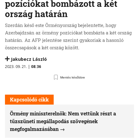
pozíciókat bombázott a két
ország határán
Szerdán késő este Örményország bejelentette, hogy
Azerbajdzsán az örmény pozíciókat bombázta a két ország
határán. Az AFP jelentése szerint gyakoriak a hasonló
összecsapások a két ország között.
Jakubecz László
2023. 09. 21. |
08:36
Mentés későbbre
Kapcsolódó cikk
Örmény miniszterelnök: Nem vettünk részt a
tűzszüneti megállapodás szövegének
megfogalmazásában