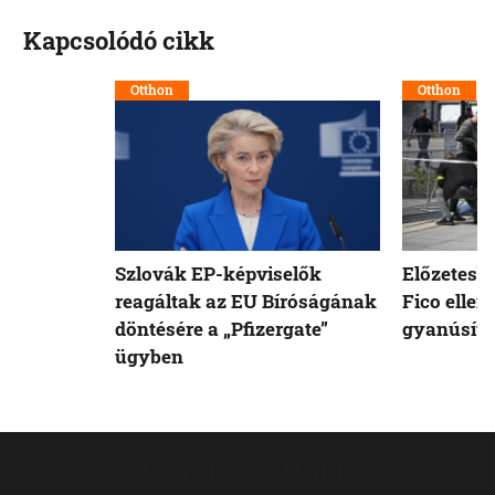
Kapcsolódó cikk
Otthon
Otthon
Szlovák EP-képviselők
Előzetesb
reagáltak az EU Bíróságának
Fico ellen
döntésére a „Pfizergate”
gyanúsíto
ügyben
Legolvasottabb