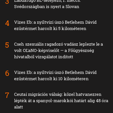
Labdarúgó BL-selejtező, 1. meccs:
Svédországban is nyert a Slovan
Vizes Eb: a nyíltvízi úszó Betlehem Dávid
ezüstérmet harcolt ki 5 kilométeren
Cseh szexuális ragadozó vadász leplezte le a
volt OĽaNO-képviselőt — a Főügyészség
hivatalból vizsgálatot indított
Vizes Eb: a nyíltvízi úszó Betlehem Dávid
ezüstérmet harcolt ki 10 kilométeren
Ceutai migrációs válság: közel hatvanezren
lépték át a spanyol-marokkói határt alig 48 óra
alatt