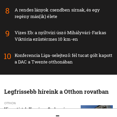
A rendes lányok csendben sírnak, és egy
regény más(ik) élete
Vizes Eb: a nyíltvízi úszó Mihályvári-Farkas
Viktória ezüstérmes 10 km-en
Konferencia Liga-selejtező: fél tucat gólt kapott
a DAC a Twente otthonában
Legfrissebb híreink a Otthon rovatban
OTTHON
Visszatértek Kassára a Szalonnára
költözött roma családok