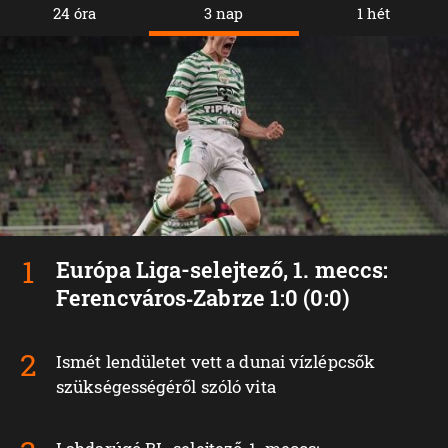
24 óra
3 nap
1 hét
Európa Liga-selejtező, 1. meccs:
Ferencváros‑Zabrze 1:0 (0:0)
Ismét lendületet vett a dunai vízlépcsők
szükségességéről szóló vita