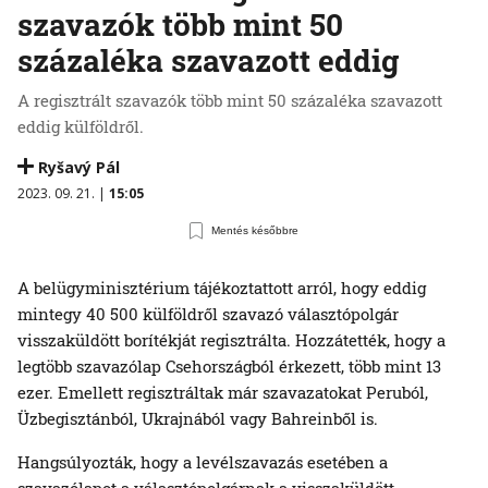
szavazók több mint 50
százaléka szavazott eddig
A regisztrált szavazók több mint 50 százaléka szavazott
eddig külföldről.
Ryšavý Pál
2023. 09. 21. |
15:05
Mentés későbbre
A belügyminisztérium tájékoztattott arról, hogy eddig
mintegy 40 500 külföldről szavazó választópolgár
visszaküldött borítékját regisztrálta. Hozzátették, hogy a
legtöbb szavazólap Csehországból érkezett, több mint 13
ezer. Emellett regisztráltak már szavazatokat Peruból,
Üzbegisztánból, Ukrajnából vagy Bahreinből is.
Hangsúlyozták, hogy a levélszavazás esetében a
szavazólapot a választópolgárnak a visszaküldött