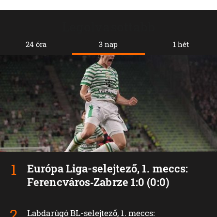
Legolvasottabb
24 óra
3 nap
1 hét
Európa Liga-selejtező, 1. meccs:
Ferencváros‑Zabrze 1:0 (0:0)
Labdarúgó BL-selejtező, 1. meccs: