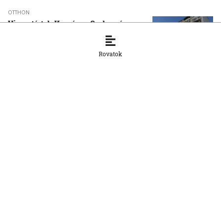
OTTHON
Visszatértek Kassára a Szalonnára
költözött roma családok
6. 8. 2026, 17:19:39
Rovatok
OTTHON
A vízparton is fennáll a túlmelegedés
veszélye
6. 8. 2026, 16:26:18
OTTHON
Šutaj Eštok: Növekedhet az illegális
migráció az ukrajnai dezertálások miatt
6. 8. 2026, 16:24:13
OTTHON
Újabb abszolút hőmérsékleti rekord
dőlt meg csütörtökön Szlovákiában
6. 8. 2026, 16:08:26