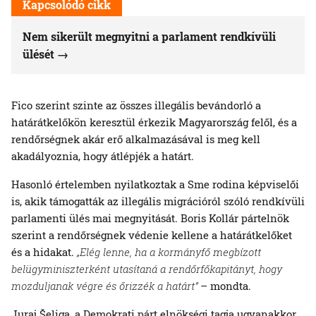
Kapcsolódó cikk
Nem sikerült megnyitni a parlament rendkívüli
ülését
Fico szerint szinte az összes illegális bevándorló a
határátkelőkön keresztül érkezik Magyarország felől, és a
rendőrségnek akár erő alkalmazásával is meg kell
akadályoznia, hogy átlépjék a határt.
Hasonló értelemben nyilatkoztak a Sme rodina képviselői
is, akik támogatták az illegális migrációról szóló rendkívüli
parlamenti ülés mai megnyitását. Boris Kollár pártelnök
szerint a rendőrségnek védenie kellene a határátkelőket
és a hidakat.
„Elég lenne, ha a kormányfő megbízott
belügyminiszterként utasítaná a rendőrfőkapitányt, hogy
mozduljanak végre és őrizzék a határt”
– mondta.
Juraj Šeliga, a Demokrati párt elnökségi tagja ugyanakkor