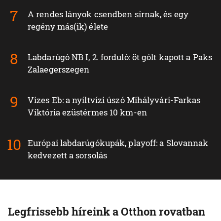
A rendes lányok csendben sírnak, és egy
regény más(ik) élete
Labdarúgó NB I, 2. forduló: öt gólt kapott a Paks
Zalaegerszegen
Vizes Eb: a nyíltvízi úszó Mihályvári-Farkas
Viktória ezüstérmes 10 km-en
Európai labdarúgókupák, playoff: a Slovannak
kedvezett a sorsolás
Legfrissebb híreink a Otthon rovatban