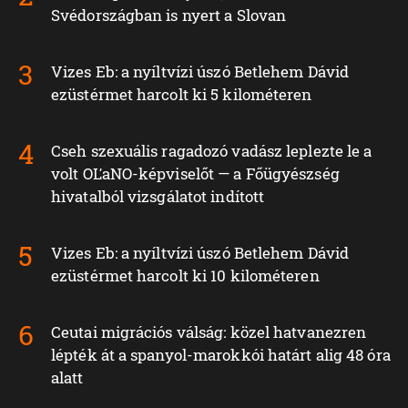
Svédországban is nyert a Slovan
Vizes Eb: a nyíltvízi úszó Betlehem Dávid
ezüstérmet harcolt ki 5 kilométeren
Cseh szexuális ragadozó vadász leplezte le a
volt OĽaNO-képviselőt — a Főügyészség
hivatalból vizsgálatot indított
Vizes Eb: a nyíltvízi úszó Betlehem Dávid
ezüstérmet harcolt ki 10 kilométeren
Ceutai migrációs válság: közel hatvanezren
lépték át a spanyol-marokkói határt alig 48 óra
alatt