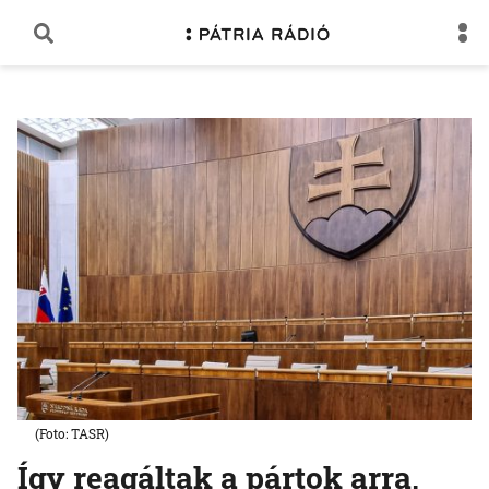
(Foto: TASR)
Így reagáltak a pártok arra,