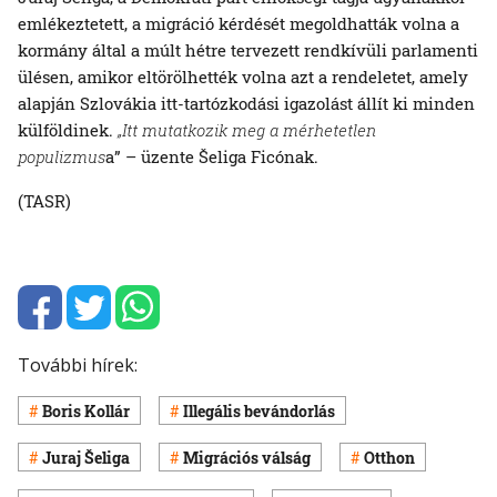
emlékeztetett, a migráció kérdését megoldhatták volna a
kormány által a múlt hétre tervezett rendkívüli parlamenti
ülésen, amikor eltörölhették volna azt a rendeletet, amely
alapján Szlovákia itt-tartózkodási igazolást állít ki minden
külföldinek.
„Itt mutatkozik meg a mérhetetlen
populizmus
a” – üzente Šeliga Ficónak.
(TASR)
További hírek:
Boris Kollár
Illegális bevándorlás
Juraj Šeliga
Migrációs válság
Otthon