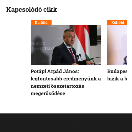
Kapcsolódó cikk
Külföld
Külföld
Potápi Árpád János:
Budapest 
legfontosabb eredményünk a
bízik a b
nemzeti összetartozás
megerősödése
Legolvasottabb