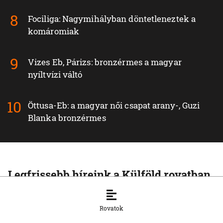
Fociliga: Nagymihályban döntetleneztek a
komáromiak
Vizes Eb, Párizs: bronzérmes a magyar
nyíltvízi váltó
Öttusa-Eb: a magyar női csapat arany-, Guzi
Blanka bronzérmes
Legfrissebb híreink a Külföld rovatban
KÜLFÖLD
Az Európai Unió növelte az orosz
Rovatok
cseppfolyósított földgáz behozatalát