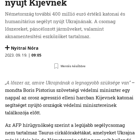
nyújt Kijevnek
Németország további 400 millió euró értékű katonai és
humanitárius segélyt nyújt Ukrajnának. A csomag
lőszereket, páncélozott járműveket, valamint
aknamentesítési eszközöket tartalmaz.
Nyitrai Nóra
2023. 09. 19. |
09:05
Mentés későbbre
„A lőszer az, amire Ukrajnának a legnagyobb szüksége van“
–
mondta Boris Pistorius szövetségi védelmi miniszter egy
nappal az orosz agresszió elleni harcban Kijevnek katonai
segítséget nyújtó országok védelmi minisztereinek
találkozója előtt.
Az AFP hírügynökség szerint a legújabb segélycsomag
nem tartalmaz Taurus cirkálórakétákat, amelyeket Ukrajna
már jó ideje kér, de Németország eddig nem volt hajlandó