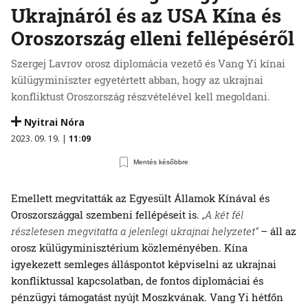
Ukrajnáról és az USA Kína és
Oroszország elleni fellépéséről
Szergej Lavrov orosz diplomácia vezető és Vang Yi kínai
külügyminiszter egyetértett abban, hogy az ukrajnai
konfliktust Oroszország részvételével kell megoldani.
Nyitrai Nóra
2023. 09. 19. |
11:09
Mentés későbbre
Emellett megvitatták az Egyesült Államok Kínával és
Oroszországgal szembeni fellépéseit is.
„A két fél
részletesen megvitatta a jelenlegi ukrajnai helyzetet“
– áll az
orosz külügyminisztérium közleményében. Kína
igyekezett semleges álláspontot képviselni az ukrajnai
konfliktussal kapcsolatban, de fontos diplomáciai és
pénzügyi támogatást nyújt Moszkvának. Vang Yi hétfőn