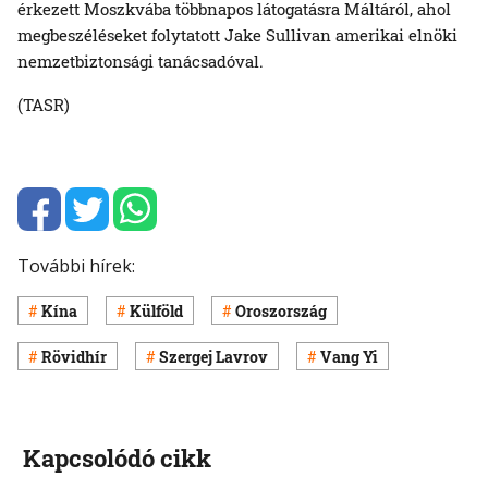
érkezett Moszkvába többnapos látogatásra Máltáról, ahol
megbeszéléseket folytatott Jake Sullivan amerikai elnöki
nemzetbiztonsági tanácsadóval.
(TASR)
További hírek:
Kína
Külföld
Oroszország
Rövidhír
Szergej Lavrov
Vang Yi
Kapcsolódó cikk