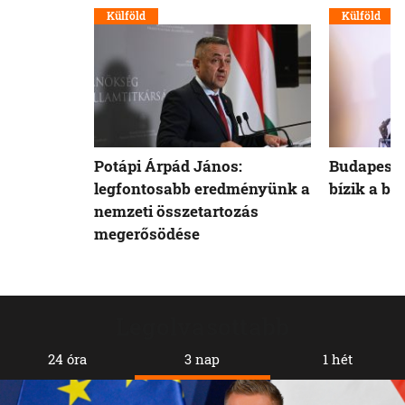
Külföld
Külföld
Potápi Árpád János:
Budapest 
legfontosabb eredményünk a
bízik a b
nemzeti összetartozás
megerősödése
Legolvasottabb
24 óra
3 nap
1 hét