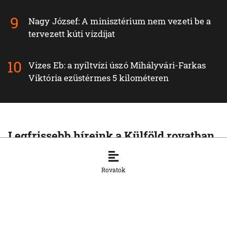
Nagy József: A minisztérium nem vezeti be a
tervezett kúti vízdíjat
Vizes Eb: a nyíltvízi úszó Mihályvári-Farkas
Viktória ezüstérmes 5 kilométeren
Legfrissebb híreink a Külföld rovatban
KÜLFÖLD
A Rijád vezette koalíció nem fogja
Rovatok
tétlenül nézni a jemeni húszi
támadásokat
7. 8. 2026, 16:54:15
KÜLFÖLD