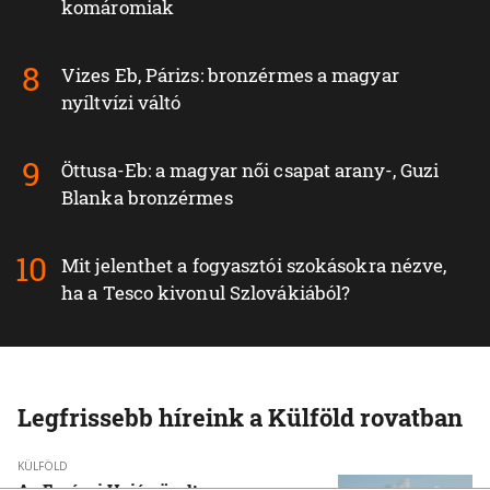
komáromiak
Vizes Eb, Párizs: bronzérmes a magyar
nyíltvízi váltó
Öttusa-Eb: a magyar női csapat arany-, Guzi
Blanka bronzérmes
Mit jelenthet a fogyasztói szokásokra nézve,
ha a Tesco kivonul Szlovákiából?
Legfrissebb híreink a Külföld rovatban
KÜLFÖLD
Az Európai Unió növelte az orosz