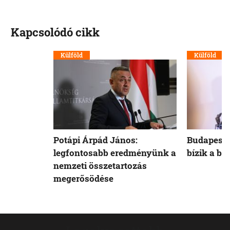
Kapcsolódó cikk
Külföld
Külföld
Potápi Árpád János:
Budapest 
legfontosabb eredményünk a
bízik a b
nemzeti összetartozás
megerősödése