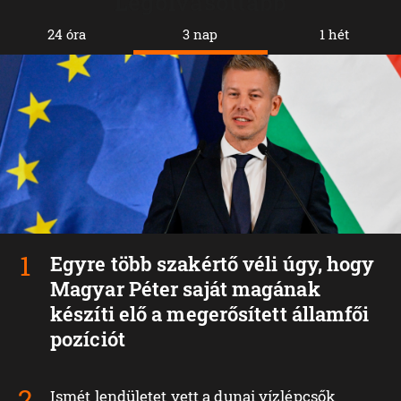
Legolvasottabb
24 óra
3 nap
1 hét
Egyre több szakértő véli úgy, hogy
Magyar Péter saját magának
készíti elő a megerősített államfői
pozíciót
Ismét lendületet vett a dunai vízlépcsők