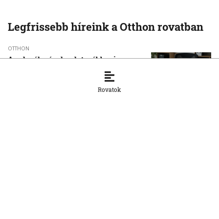
Legfrissebb híreink a Otthon rovatban
OTTHON
A szlovák cégeknek továbbra is
hiányoznak a képzett munkavállalók
8. 8. 2026, 15:39:35
Rovatok
OTTHON
Šimečka beismeri a hibát a Korčok-
ügyben, de tagadja az
összehasonlíthatóságot a Smerrel
8. 8. 2026, 15:01:07
OTTHON
Nem fog összefogni az SNS senkivel
8. 8. 2026, 13:11:21
OTTHON