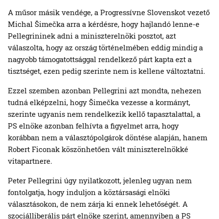
A műsor másik vendége, a Progressívne Slovenskot vezető
Michal Šimečka arra a kérdésre, hogy hajlandó lenne-e
Pellegrininek adni a miniszterelnöki posztot, azt
válaszolta, hogy az ország történelmében eddig mindig a
nagyobb támogatottsággal rendelkező párt kapta ezt a
tisztséget, ezen pedig szerinte nem is kellene változtatni.
Ezzel szemben azonban Pellegrini azt mondta, nehezen
tudná elképzelni, hogy Šimečka vezesse a kormányt,
szerinte ugyanis nem rendelkezik kellő tapasztalattal, a
PS elnöke azonban felhívta a figyelmet arra, hogy
korábban nem a választópolgárok döntése alapján, hanem
Robert Ficonak köszönhetően vált miniszterelnökké
vitapartnere.
Peter Pellegrini úgy nyilatkozott, jelenleg ugyan nem
fontolgatja, hogy induljon a köztársasági elnöki
választásokon, de nem zárja ki ennek lehetőségét. A
szociálliberális párt elnöke szerint, amennyiben a PS