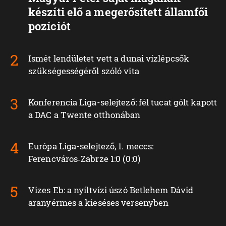
készíti elő a megerősített államfői
pozíciót
Ismét lendületet vett a dunai vízlépcsők
szükségességéről szóló vita
Konferencia Liga-selejtező: fél tucat gólt kapott
a DAC a Twente otthonában
Európa Liga-selejtező, 1. meccs:
Ferencváros‑Zabrze 1:0 (0:0)
Vizes Eb: a nyíltvízi úszó Betlehem Dávid
aranyérmes a kieséses versenyben