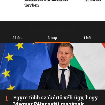
ügyben
Legolvasottabb
24 óra
3 nap
1 hét
Egyre több szakértő véli úgy, hogy
Magyar Péter saját magának