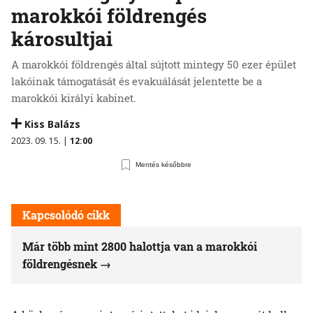
marokkói földrengés
károsultjai
A marokkói földrengés által sújtott mintegy 50 ezer épület
lakóinak támogatását és evakuálását jelentette be a
marokkói királyi kabinet.
Kiss Balázs
2023. 09. 15. |
12:00
Mentés későbbre
Kapcsolódó cikk
Már több mint 2800 halottja van a marokkói
földrengésnek