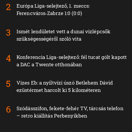
Európa Liga-selejtező, 1. meccs:
Ferencváros‑Zabrze 1:0 (0:0)
Ismét lendületet vett a dunai vízlépcsők
szükségességéről szóló vita
Konferencia Liga-selejtező: fél tucat gólt kapott
a DAC a Twente otthonában
Vizes Eb: a nyíltvízi úszó Betlehem Dávid
ezüstérmet harcolt ki 5 kilométeren
Szódásszifon, fekete-fehér TV, tárcsás telefon
– retro kiállítás Perbenyíkben