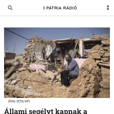
(Foto: SITA/AP)
Állami segélyt kapnak a