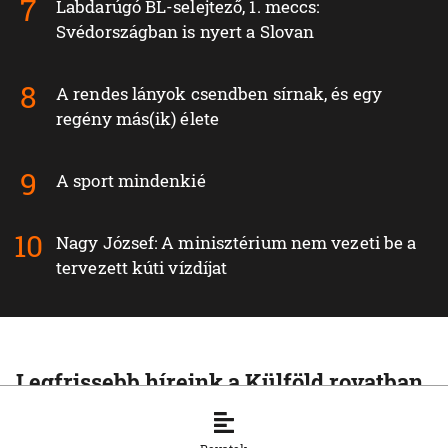
Labdarúgó BL-selejtező, 1. meccs:
Svédországban is nyert a Slovan
A rendes lányok csendben sírnak, és egy
regény más(ik) élete
A sport mindenkié
Nagy József: A minisztérium nem vezeti be a
tervezett kúti vízdíjat
Legfrissebb híreink a Külföld rovatban
KÜLFÖLD
A Rijád vezette koalíció nem fogja