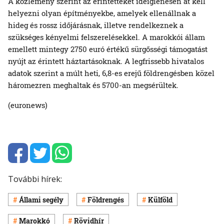
A közlemény szerint az érintetteket ideiglenesen át kell
helyezni olyan építményekbe, amelyek ellenállnak a
hideg és rossz időjárásnak, illetve rendelkeznek a
szükséges kényelmi felszerelésekkel. A marokkói állam
emellett mintegy 2750 euró értékű sürgősségi támogatást
nyújt az érintett háztartásoknak. A legfrissebb hivatalos
adatok szerint a múlt heti, 6,8-es erejű földrengésben közel
háromezren meghaltak és 5700-an megsérültek.
(euronews)
További hírek:
Állami segély
Földrengés
Külföld
Marokkó
Rövidhír