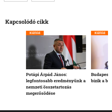
Kapcsolódó cikk
Külföld
Külföld
Potápi Árpád János:
Budapest 
legfontosabb eredményünk a
bízik a b
nemzeti összetartozás
megerősödése