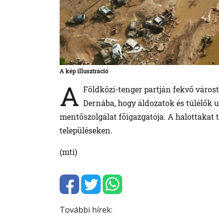
A kép illusztráció
A
Földközi-tenger partján fekvő várost
Dernába, hogy áldozatok és túlélők u
mentőszolgálat főigazgatója. A halottakat
településeken.
(mti)
További hírek: