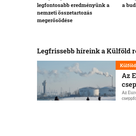
legfontosabb eredményünk a
a bud
nemzeti összetartozás
megerősödése
Legfrissebb híreink a Külföld 
Külföl
Az E
csep
Az Eur
cseppfo
idősza
8. 8. 202
Külföl
Afri