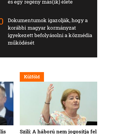
és egy regény más(ik) élete
Dokumentumok igazolják, hogy a
korábbi magyar kormányzat
igyekezett befolyásolni a közmédia
működését
Külföld
Külföld
lis
Szili: A háború nem jogosítja fel
Orbán Viktor