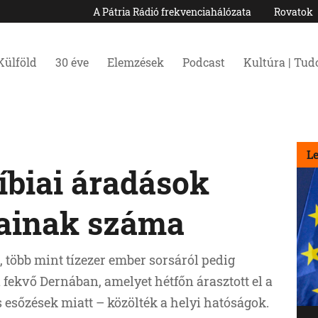
A Pátria Rádió frekvenciahálózata
Rovatok
Külföld
30 éve
Elemzések
Podcast
Kultúra | Tu
L
 líbiai áradások
tainak száma
 több mint tízezer ember sorsáról pedig
 fekvő Dernában, amelyet hétfőn árasztott el a
s esőzések miatt – közölték a helyi hatóságok.