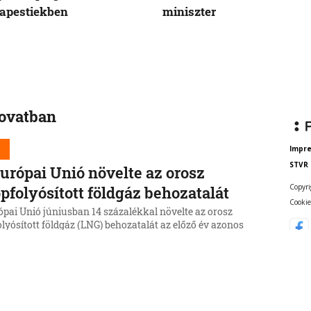
apestiekben
miniszter
rovatban
d
Impr
STVR
urópai Unió növelte az orosz
Copyri
pfolyósított földgáz behozatalát
Cookie
ópai Unió júniusban 14 százalékkal növelte az orosz
lyósított földgáz (LNG) behozatalát az előző év azonos
kához képest.
6, 15:43:14
d
ka csökkentené függőségét a kínai