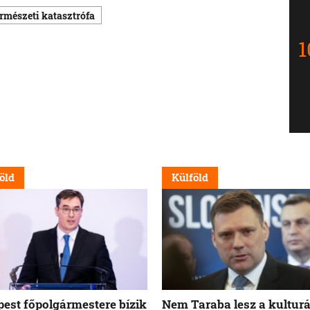
rmészeti katasztrófa
öld
Külföld
est főpolgármestere bízik
Nem Taraba lesz a kulturá