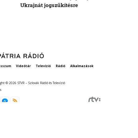
Ukrajnát jogszűkítésre
Államok azo
vethetne a 
esszum
Videótár
Televízió
Rádió
Alkalmazások
ght © 2026 STVR – Szlovák Rádió és Televízió
s