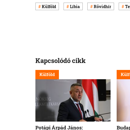
Külföld
Líbia
Rövidhír
Te
Kapcsolódó cikk
Külföld
Külf
Potápi Árpád János:
Budap