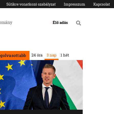
Sütikre vonatkozó szabályzat
Impresszum
Kapcsolat
domány
Élő adás
24 óra
3 nap
1 hét
egolvasottabb