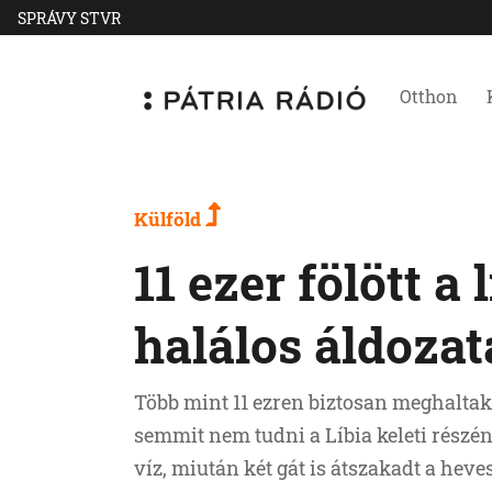
SPRÁVY STVR
Otthon
Külföld
11 ezer fölött a
halálos áldoza
Több mint 11 ezren biztosan meghaltak,
semmit nem tudni a Líbia keleti részén
víz, miután két gát is átszakadt a heve