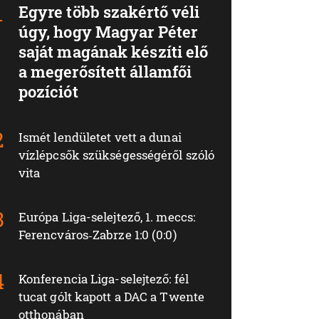
Egyre több szakértő véli
úgy, hogy Magyar Péter
saját magának készíti elő
a megerősített államfői
pozíciót
Ismét lendületet vett a dunai
vízlépcsők szükségességéről szóló
vita
Európa Liga-selejtező, 1. meccs:
Ferencváros‑Zabrze 1:0 (0:0)
Konferencia Liga-selejtező: fél
tucat gólt kapott a DAC a Twente
otthonában