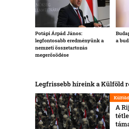
Potápi Árpád János:
Budap
legfontosabb eredményünk a
a bud
nemzeti összetartozás
megerősödése
Legfrissebb híreink a Külföld 
Külföl
A Ri
tétl
tám