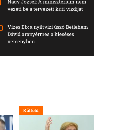
Nagy József: A minisztérium nem
vezeti be a tervezett kúti vízdíjat
Vizes Eb: a nyíltvízi úszó Betlehem
Dávid aranyérmes a kieséses
versenyben
Külföld
Külföld