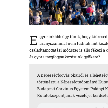
E
gyre inkább úgy tűnik, hogy kiüres
arányszámmal nem tudnak mit kezden
családtámogatási módszer is alig fékezi a 
és gyors megfogyatkozásunk gyökere?
A népességfogyás okairól és a lehetsé
történészt, a Népességtudományi Kuta
Budapesti Corvinus Egyetem Polányi 
Kutatóközpontjának vezetőjét kérdezte