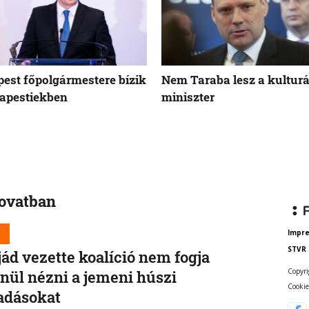
est főpolgármestere bízik
Nem Taraba lesz a kulturá
apestiekben
miniszter
rovatban
d
Impr
STVR
jád vezette koalíció nem fogja
Copyri
enül nézni a jemeni húszi
Cookie
adásokat