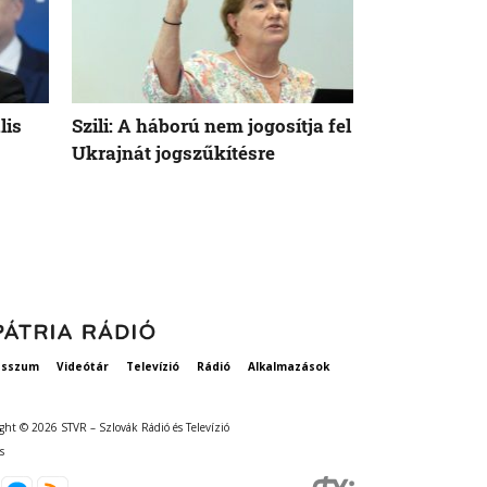
lis
Szili: A háború nem jogosítja fel
Orbán Viktor
Ukrajnát jogszűkítésre
Államok azo
vethetne a 
esszum
Videótár
Televízió
Rádió
Alkalmazások
ght © 2026 STVR – Szlovák Rádió és Televízió
s