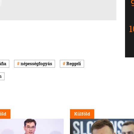
fia
népességfogyás
Reggeli
m
öld
Külföld