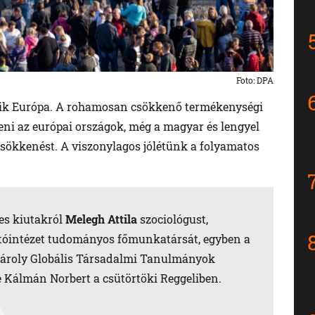
Foto: DPA
edik Európa. A rohamosan csökkenő termékenységi
i az európai országok, még a magyar és lengyel
csökkenést. A viszonylagos jólétünk a folyamatos
ges kiutakról
Melegh Attila
szociológust,
tóintézet tudományos főmunkatársát, egyben a
Károly Globális Társadalmi Tanulmányok
 Kálmán Norbert a csütörtöki Reggeliben.