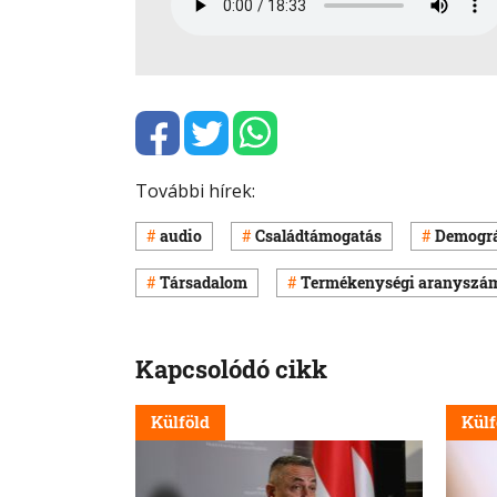
További hírek:
audio
Családtámogatás
Demográ
Társadalom
Termékenységi aranyszá
Kapcsolódó cikk
Külföld
Külf