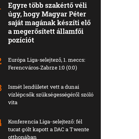
Egyre több szakértő véli
úgy, hogy Magyar Péter
saját magának készíti elő
a megerősített államfői
pozíciót
Európa Liga-selejtező, 1. meccs:
Ferencváros‑Zabrze 1:0 (0:0)
Ismét lendületet vett a dunai
vízlépcsők szükségességéről szóló
vita
Konferencia Liga-selejtező: fél
tucat gólt kapott a DAC a Twente
otthonában