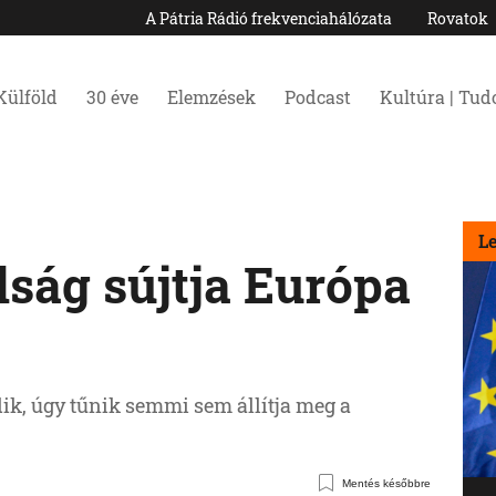
A Pátria Rádió frekvenciahálózata
Rovatok
Külföld
30 éve
Elemzések
Podcast
Kultúra | Tu
L
lság sújtja Európa
ik, úgy tűnik semmi sem állítja meg a
Mentés későbbre