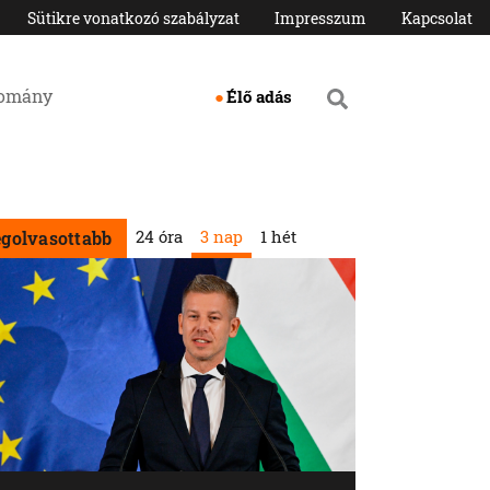
Sütikre vonatkozó szabályzat
Impresszum
Kapcsolat
domány
Élő adás
24 óra
3 nap
1 hét
egolvasottabb