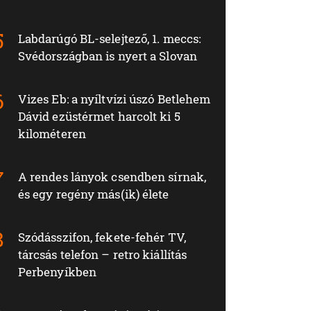
Labdarúgó BL-selejtező, 1. meccs:
Svédországban is nyert a Slovan
Vizes Eb: a nyíltvízi úszó Betlehem
Dávid ezüstérmet harcolt ki 5
kilométeren
A rendes lányok csendben sírnak,
és egy regény más(ik) élete
Szódásszifon, fekete-fehér TV,
tárcsás telefon – retro kiállítás
Perbenyíkben