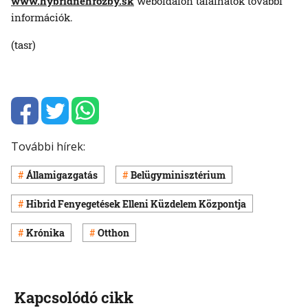
www.hybridnehrozby.sk
weboldalon találhatók további
információk.
(tasr)
További hírek:
Államigazgatás
Belügyminisztérium
Hibrid Fenyegetések Elleni Küzdelem Központja
Krónika
Otthon
Kapcsolódó cikk