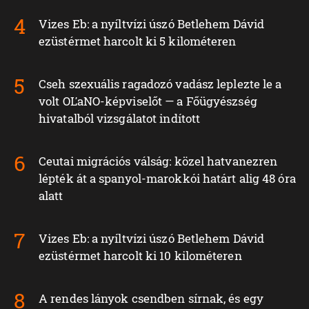
Vizes Eb: a nyíltvízi úszó Betlehem Dávid
ezüstérmet harcolt ki 5 kilométeren
Cseh szexuális ragadozó vadász leplezte le a
volt OĽaNO-képviselőt — a Főügyészség
hivatalból vizsgálatot indított
Ceutai migrációs válság: közel hatvanezren
lépték át a spanyol-marokkói határt alig 48 óra
alatt
Vizes Eb: a nyíltvízi úszó Betlehem Dávid
ezüstérmet harcolt ki 10 kilométeren
A rendes lányok csendben sírnak, és egy