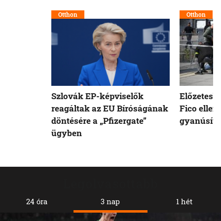
Otthon
Otthon
Szlovák EP-képviselők
Előzetesb
reagáltak az EU Bíróságának
Fico ellen
döntésére a „Pfizergate”
gyanúsíto
ügyben
Legolvasottabb
24 óra
3 nap
1 hét