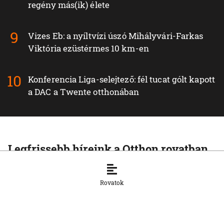
regény más(ik) élete
Vizes Eb: a nyíltvízi úszó Mihályvári-Farkas
Viktória ezüstérmes 10 km-en
Konferencia Liga-selejtező: fél tucat gólt kapott
a DAC a Twente otthonában
Legfrissebb híreink a Otthon rovatban
OTTHON
Visszatértek Kassára a Szalonnára
Rovatok
költözött roma családok
6. 8. 2026, 17:19:39