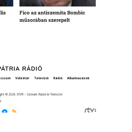
lis
Fico az antiszemita Bombic
Meddig tart 
műsorában szerepelt
rögzített ta
szavatosság
esszum
Videótár
Televízió
Rádió
Alkalmazások
ght © 2026 STVR – Szlovák Rádió és Televízió
s