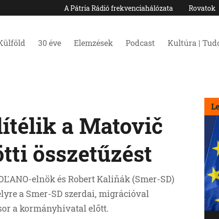
A Pátria Rádió frekvenciahálózata
Rovatok
Külföld
30 éve
Elemzések
Podcast
Kultúra | Tu
L
lítélik a Matovič
tti összetűzést
č OĽANO-elnök és Robert Kaliňák (Smer-SD)
elyre a Smer-SD szerdai, migrációval
sor a kormányhivatal előtt.