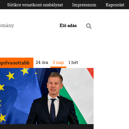
Sütikre vonatkozó szabályzat
Impresszum
Kapcsolat
domány
Élő adás
24 óra
3 nap
1 hét
egolvasottabb