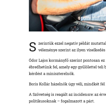
S
zerintük ezzel negatív példát mutatta
véleménye szerint az ilyen viselkedés
Ódor Lajos kormányfő szerint pontosan ez 
ébredhetünk fel, amely egy gyűlölettel teli 
kérdést a miniszterelnök.
Boris Kollár házelnök úgy véli, mindkét fél 
A Szövetség is reagált az incidensre: az é
politikusoknak – fogalmazott a párt.