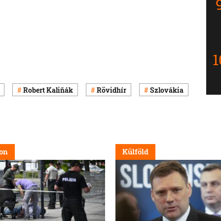
Robert Kaliňák
Rövidhír
Szlovákia
on
Külföld