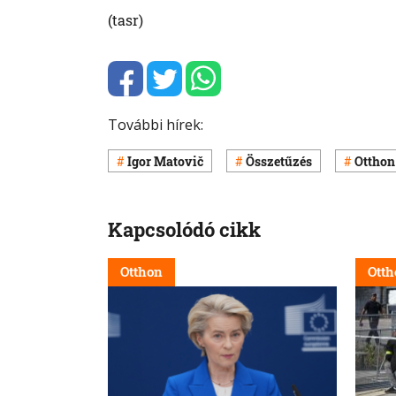
(tasr)
További hírek:
Igor Matovič
Összetűzés
Otthon
Kapcsolódó cikk
Otthon
Otth