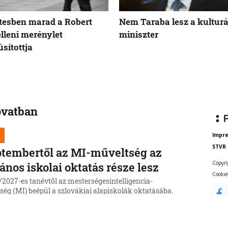
tesben marad a Robert
Nem Taraba lesz a kulturá
elleni merénylet
miniszter
sítottja
ovatban
Impr
STVR
tembertől az MI-műveltség az
Copyri
lános iskolai oktatás része lesz
Cookie
/2027-es tanévtől az mesterségesintelligencia-
ség (MI) beépül a szlovákiai alapiskolák oktatásába.
 tantárgyként, hanem tantárgyközi témaként jelenik
mely segít a diákoknak megérteni az MI lehetőségeit és
6, 11:18:52
it, valamint megtanítja őket annak felelősségteljes