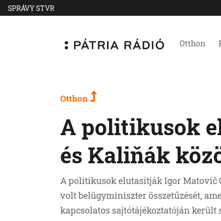
SPRÁVY STVR
Otthon
Otthon
A politikusok e
és Kaliňák közö
A politikusok elutasítják Igor Matovi
volt belügyminiszter összetűzését, am
kapcsolatos sajtótájékoztatóján került 