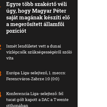
Egyre több szakértő véli
úgy, hogy Magyar Péter
saját magának készíti elő
a megerősített államfői
pozíciót
Ismét lendületet vett a dunai
vízlépcsők szükségességéről szóló
vita
Európa Liga-selejtező, 1. meccs:
Ferencváros‑Zabrze 1:0 (0:0)
Konferencia Liga-selejtező: fél
tucat gólt kapott a DAC a Twente
otthonában