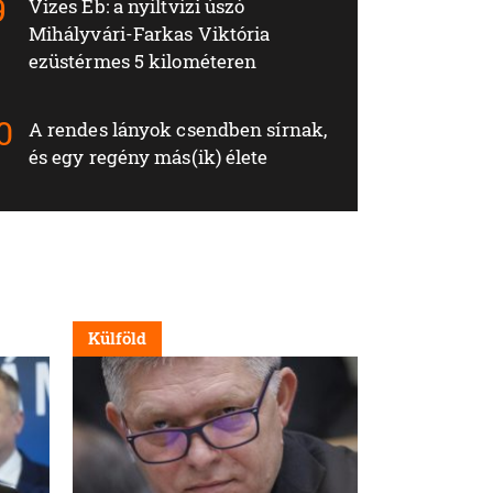
Vizes Eb: a nyíltvízi úszó
Mihályvári-Farkas Viktória
ezüstérmes 5 kilométeren
A rendes lányok csendben sírnak,
és egy regény más(ik) élete
Külföld
Nappali