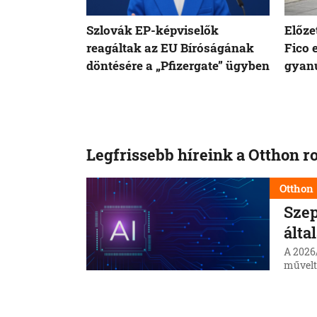
Szlovák EP-képviselők
Előze
reagáltak az EU Bíróságának
Fico 
döntésére a „Pfizergate” ügyben
gyanú
Legfrissebb híreink a Otthon r
Otthon
Szep
álta
A 2026
művelt
Nem új
meg, a
8. 8. 202
korláta