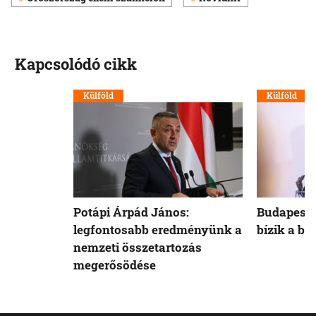
Kapcsolódó cikk
Külföld
Külföld
Potápi Árpád János:
Budapest 
legfontosabb eredményünk a
bízik a b
nemzeti összetartozás
megerősödése