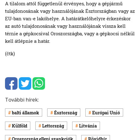
A tilalom attól függetlenül érvényes, hogy a gépjármű
tulajdonosának vagy használójának Észtországban vagy az
EU-ban van-e lakóhelye. A határátkelőhelyre érkezéskor
az autó tulajdonosának vagy használójának vissza kell
térnie a gépkocsival Oroszországba, vagy a gépkocsi nélkül
kell átlépnie a határ.
(čtk)
További hírek:
balti államok
Észtország
Európai Unió
Külföld
Lettország
Litvánia
Oroszország elleni szankciók
Rövidhír