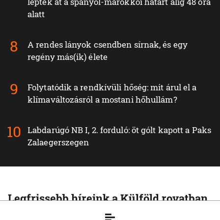
lépték át a spanyol-marokkói határt alig 48 óra
alatt
A rendes lányok csendben sírnak, és egy
regény más(ik) élete
Folytatódik a rendkívüli hőség: mit árul el a
klímaváltozásról a mostani hőhullám?
Labdarúgó NB I, 2. forduló: öt gólt kapott a Paks
Zalaegerszegen
Legfrissebb híreink a Külföld rovatban
KÜLFÖLD