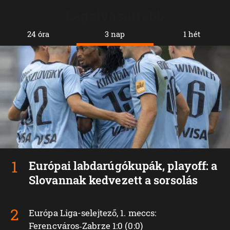
Legolvasottabb
24 óra
3 nap
1 hét
Európai labdarúgókupák, playoff: a
Slovannak kedvezett a sorsolás
Európa Liga-selejtező, 1. meccs:
Ferencváros‑Zabrze 1:0 (0:0)