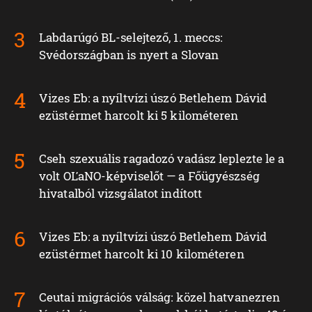
Labdarúgó BL-selejtező, 1. meccs:
Svédországban is nyert a Slovan
Vizes Eb: a nyíltvízi úszó Betlehem Dávid
ezüstérmet harcolt ki 5 kilométeren
Cseh szexuális ragadozó vadász leplezte le a
volt OĽaNO-képviselőt — a Főügyészség
hivatalból vizsgálatot indított
Vizes Eb: a nyíltvízi úszó Betlehem Dávid
ezüstérmet harcolt ki 10 kilométeren
Ceutai migrációs válság: közel hatvanezren