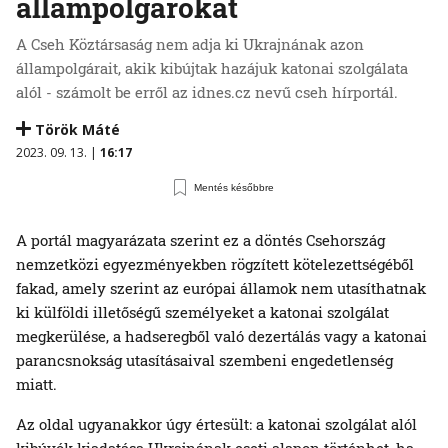
állampolgárokat
A Cseh Köztársaság nem adja ki Ukrajnának azon
állampolgárait, akik kibújtak hazájuk katonai szolgálata
alól - számolt be erről az idnes.cz nevű cseh hírportál.
Török Máté
2023. 09. 13. |
16:17
Mentés későbbre
A portál magyarázata szerint ez a döntés Csehország
nemzetközi egyezményekben rögzített kötelezettségéből
fakad, amely szerint az európai államok nem utasíthatnak
ki külföldi illetőségű személyeket a katonai szolgálat
megkerülése, a hadseregből való dezertálás vagy a katonai
parancsnokság utasításaival szembeni engedetlenség
miatt.
Az oldal ugyanakkor úgy értesült: a katonai szolgálat alól
kibúvók kiadatása Ukrajnának eseti alapon történhet, ha