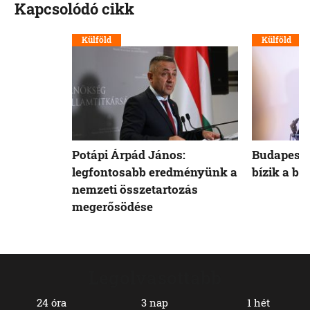
Kapcsolódó cikk
Külföld
Külföld
Potápi Árpád János:
Budapest 
legfontosabb eredményünk a
bízik a b
nemzeti összetartozás
megerősödése
Legolvasottabb
24 óra
3 nap
1 hét