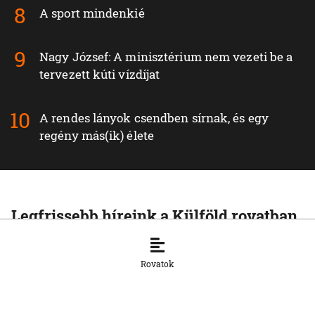
A sport mindenkié
Nagy József: A minisztérium nem vezeti be a
tervezett kúti vízdíjat
A rendes lányok csendben sírnak, és egy
regény más(ik) élete
Legfrissebb híreink a Külföld rovatban
KÜLFÖLD
A Rijád vezette koalíció nem fogja
Rovatok
tétlenül nézni a jemeni húszi
támadásokat
7. 8. 2026, 16:54:15