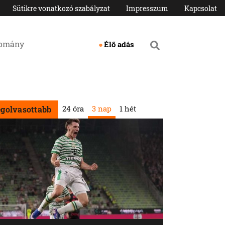
Sütikre vonatkozó szabályzat
Impresszum
Kapcsolat
domány
Élő adás
24 óra
3 nap
1 hét
egolvasottabb