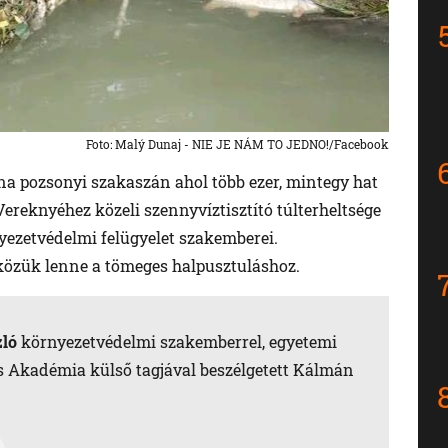
Foto: Malý Dunaj - NIE JE NÁM TO JEDNO!/Facebook
una pozsonyi szakaszán ahol több ezer, mintegy hat
Vereknyéhez közeli szennyvíztisztító túlterheltsége
yezetvédelmi felügyelet szakemberei.
 közük lenne a tömeges halpusztuláshoz.
zló
környezetvédelmi szakemberrel, egyetemi
 Akadémia külső tagjával beszélgetett Kálmán