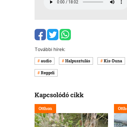
További hírek:
audio
Halpusztulás
Kis-Duna
Reggeli
Kapcsolódó cikk
Otthon
Otth