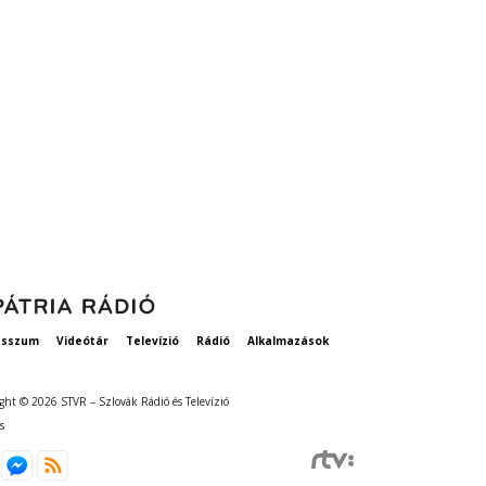
esszum
Videótár
Televízió
Rádió
Alkalmazások
ght © 2026 STVR – Szlovák Rádió és Televízió
s