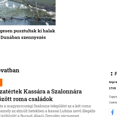
esen pusztultak ki halak
s-Dunában szennyezés
ovatban
Impr
STVR
zatértek Kassára a Szalonnára
Copyri
özött roma családok
Cookie
ta a magyarországi Szalonna települést az a két roma
 amely az elmúlt hetekben a kassai Lubina nevű illegális
ől költözött a Borsod-Abaúj-Zemplén vármegyei