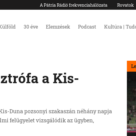
A Pátria Rádió frekvenciahálózata
Rovatok
Külföld
30 éve
Elemzések
Podcast
Kultúra | Tu
L
ztrófa a Kis-
a Kis-Duna pozsonyi szakaszán néhány napja
lmi felügyelet vizsgálódik az ügyben,