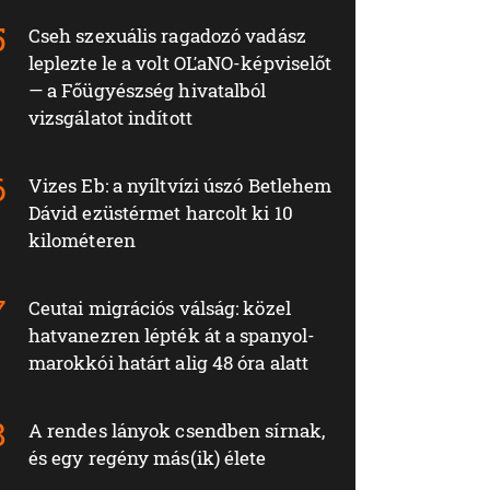
Cseh szexuális ragadozó vadász
leplezte le a volt OĽaNO-képviselőt
— a Főügyészség hivatalból
vizsgálatot indított
Vizes Eb: a nyíltvízi úszó Betlehem
Dávid ezüstérmet harcolt ki 10
kilométeren
Ceutai migrációs válság: közel
hatvanezren lépték át a spanyol-
marokkói határt alig 48 óra alatt
A rendes lányok csendben sírnak,
és egy regény más(ik) élete