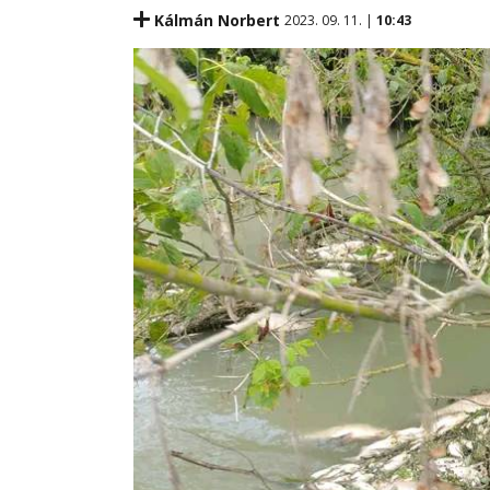
Kálmán Norbert
2023. 09. 11. |
10:43