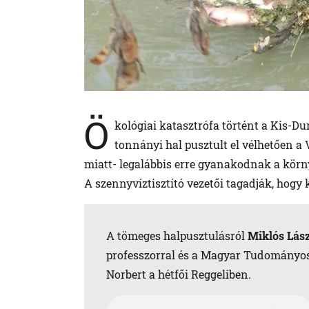
Ö
kológiai katasztrófa történt a Kis-D
tonnányi hal pusztult el vélhetően a 
miatt- legalábbis erre gyanakodnak a körn
A szennyvíztisztító vezetői tagadják, hogy
A tömeges halpusztulásról
Miklós Lás
professzorral és a Magyar Tudományos
Norbert a hétfői Reggeliben.