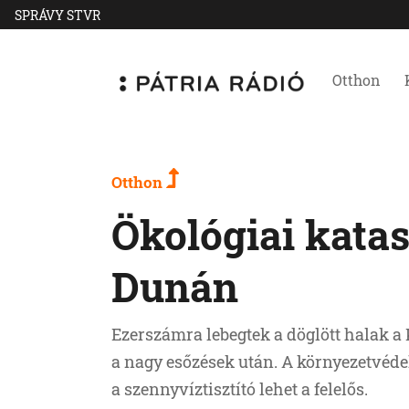
SPRÁVY STVR
Otthon
Otthon
Ökológiai katas
Dunán
Ezerszámra lebegtek a döglött halak 
a nagy esőzések után. A környezetvéde
a szennyvíztisztító lehet a felelős.