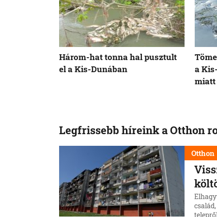
Három-hat tonna hal pusztult
Tömeg
el a Kis-Dunában
a Ki
miatt
Legfrissebb híreink a Otthon r
Otthon
Viss
költ
Elhagy
család,
telepr