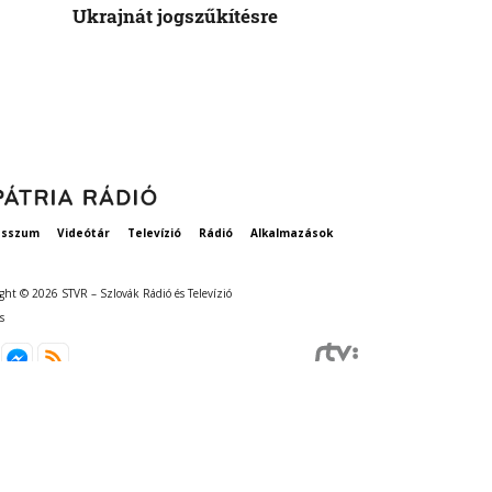
Ukrajnát jogszűkítésre
Államok azo
vethetne a 
esszum
Videótár
Televízió
Rádió
Alkalmazások
ght © 2026 STVR – Szlovák Rádió és Televízió
s