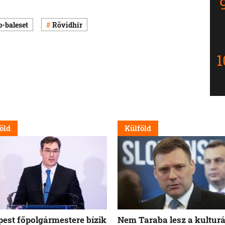
p-baleset
Rövidhír
öld
Külföld
est főpolgármestere bízik
Nem Taraba lesz a kulturá