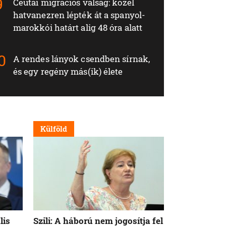
Ceutai migrációs válság: közel
hatvanezren lépték át a spanyol-
marokkói határt alig 48 óra alatt
A rendes lányok csendben sírnak,
és egy regény más(ik) élete
Külföld
Külföld
lis
Szili: A háború nem jogosítja fel
Orbán Viktor