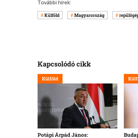
További hírek:
Külföld
Magyarország
repülőgé
Kapcsolódó cikk
Külföld
Külf
Potápi Árpád János:
Budap