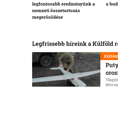
legfontosabb eredményünk a
a bud
nemzeti összetartozás
megerősödése
Legfrissebb híreink a Külföld 
Külföl
Puty
oros
Vlagyi
létre a
csapata
ki.
5. 8. 202
Külföl
Hiro