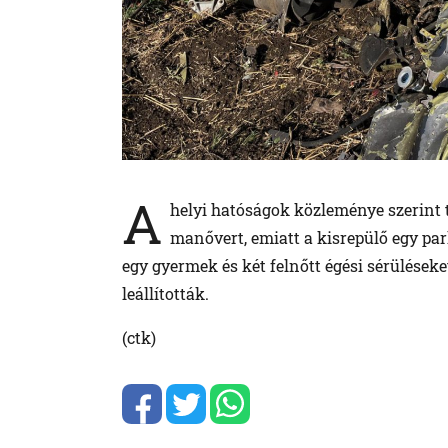
A
helyi hatóságok közleménye szerint 
manővert, emiatt a kisrepülő egy par
egy gyermek és két felnőtt égési sérülések
leállították.
(ctk)