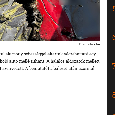
Foto: police.hu
túl alacsony sebességgel akartak végrehajtani egy
koló autó mellé zuhant. A halálos áldozatok mellett
et szenvedett. A bemutatót a baleset után azonnal