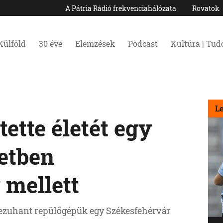
A Pátria Rádió frekvenciahálózata
Rovatok
Külföld
30 éve
Elemzések
Podcast
Kultúra | Tu
L
tette életét egy
etben
 mellett
 lezuhant repülőgépük egy Székesfehérvár