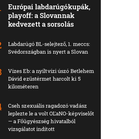
Európai labdarúgókupák,
playoff: a Slovannak
kedvezett a sorsolás
Labdarúgó BL-selejtező, 1. meccs:
Svédországban is nyert a Slovan
Vizes Eb: a nyíltvízi úszó Betlehem
Dávid ezüstérmet harcolt ki 5
kilométeren
Cseh szexuális ragadozó vadász
leplezte le a volt OĽaNO-képviselőt
— a Főügyészség hivatalból
vizsgálatot indított