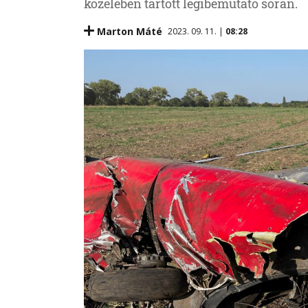
közelében tartott légibemutató során.
Marton Máté
2023. 09. 11. |
08:28