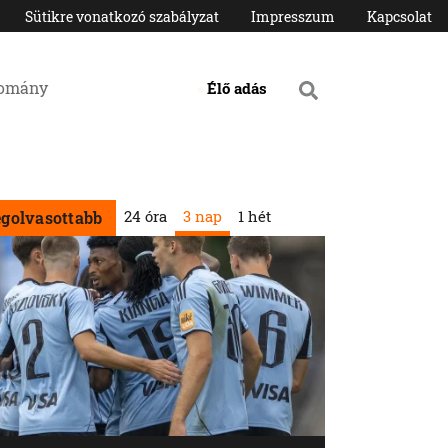
Sütikre vonatkozó szabályzat
Impresszum
Kapcsolat
domány
Élő adás
24 óra
3 nap
1 hét
egolvasottabb