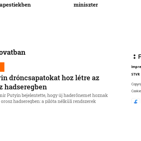
apestiekben
miniszter
rovatban
d
Impr
STVR
in dróncsapatokat hoz létre az
Copyri
z hadseregben
Cookie
mir Putyin bejelentette, hogy új haderőnemet hoznak
z orosz hadseregben: a pilóta nélküli rendszerek
it. Az alakulat élére Denis Ljamin vezérezredest nevezte
6, 16:29:24
d
shimára emlékezünk a nukleáris