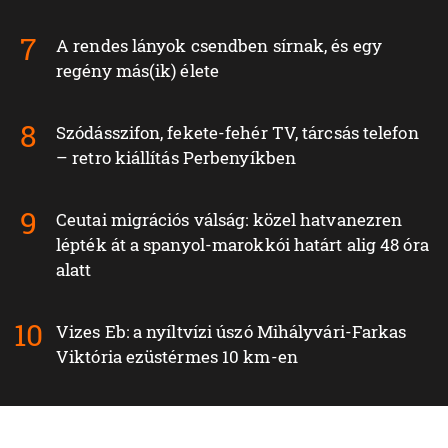
A rendes lányok csendben sírnak, és egy
regény más(ik) élete
Szódásszifon, fekete-fehér TV, tárcsás telefon
– retro kiállítás Perbenyíkben
Ceutai migrációs válság: közel hatvanezren
lépték át a spanyol-marokkói határt alig 48 óra
alatt
Vizes Eb: a nyíltvízi úszó Mihályvári-Farkas
Viktória ezüstérmes 10 km-en