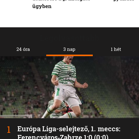
ügyben
Legolvasottabb
24 óra
3 nap
1 hét
Európa Liga-selejtező, 1. meccs:
Ferencváros‑Zabrze 1:0 (0:0)