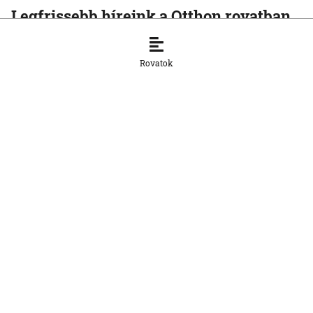
Legfrissebb híreink a Otthon rovatban
OTTHON
Mit jelenthet a fogyasztói szokásokra
Rovatok
nézve, ha a Tesco kivonul
Szlovákiából?
7. 8. 2026, 12:02:32
OTTHON
A Főügyészség nyolc ügyben
tiltakozott a választókerületek
kijelölése ellen — sérül a szavazatok
egyenlő súlyának elve
7. 8. 2026, 11:06:09
OTTHON
Raši házelnök elítéli a külföldi fiatalok
ellen elkövetett rasszista támadást
Nyitrán
7. 8. 2026, 10:53:48