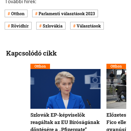
További hírek:
Otthon
Parlamenti választások 2023
Rövidhír
Szlovákia
Választások
Kapcsolódó cikk
Otthon
Otthon
Szlovák EP-képviselők
Előzetesb
reagáltak az EU Bíróságának
Fico ellen
döntésére a „Pfizergate”
gyanúsíto