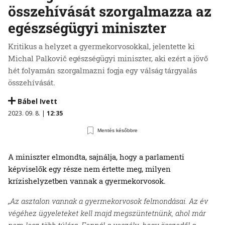
összehívását szorgalmazza az
egészségügyi miniszter
Kritikus a helyzet a gyermekorvosokkal, jelentette ki
Michal Palkovič egészségügyi miniszter, aki ezért a jövő
hét folyamán szorgalmazni fogja egy válság tárgyalás
összehívását.
Bábel Ivett
2023. 09. 8. |
12:35
Mentés későbbre
A miniszter elmondta, sajnálja, hogy a parlamenti
képviselők egy része nem értette meg, milyen
krízishelyzetben vannak a gyermekorvosok.
„Az asztalon vannak a gyermekorvosok felmondásai. Az év
végéhez ügyeleteket kell majd megszüntetnünk, ahol már
nem lesz több túlóra. Fennál a veszély, hogy összedől a