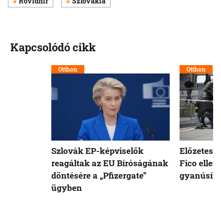
Rövidhír
Szlovákia
Kapcsolódó cikk
Otthon
Otthon
Szlovák EP-képviselők
Előzetesb
reagáltak az EU Bíróságának
Fico ellen
döntésére a „Pfizergate”
gyanúsíto
ügyben