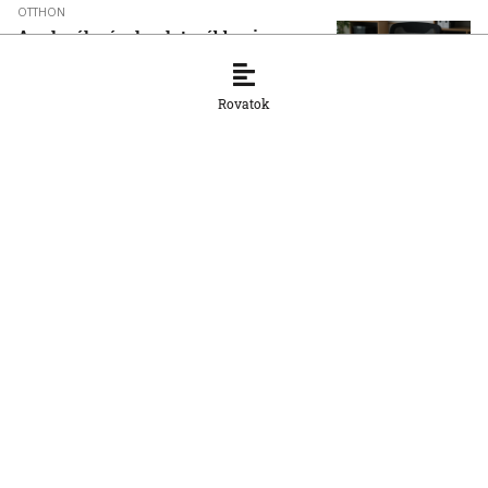
OTTHON
A szlovák cégeknek továbbra is
hiányoznak a képzett munkavállalók
8. 8. 2026, 15:39:35
Rovatok
OTTHON
Šimečka beismeri a hibát a Korčok-
ügyben, de tagadja az
összehasonlíthatóságot a Smerrel
8. 8. 2026, 15:01:07
OTTHON
Nem fog összefogni az SNS senkivel
8. 8. 2026, 13:11:21
OTTHON
Szeptembertől az MI-műveltség az
általános iskolai oktatás része lesz
8. 8. 2026, 11:18:52