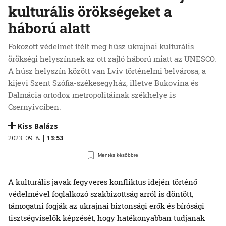
kulturális örökségeket a
háború alatt
Fokozott védelmet ítélt meg húsz ukrajnai kulturális
örökségi helyszínnek az ott zajló háború miatt az UNESCO.
A húsz helyszín között van Lviv történelmi belvárosa, a
kijevi Szent Szófia-székesegyház, illetve Bukovina és
Dalmácia ortodox metropolitáinak székhelye is
Csernyivciben.
Kiss Balázs
2023. 09. 8. |
13:53
Mentés későbbre
A kulturális javak fegyveres konfliktus idején történő
védelmével foglalkozó szakbizottság arról is döntött,
támogatni fogják az ukrajnai biztonsági erők és bírósági
tisztségviselők képzését, hogy hatékonyabban tudjanak