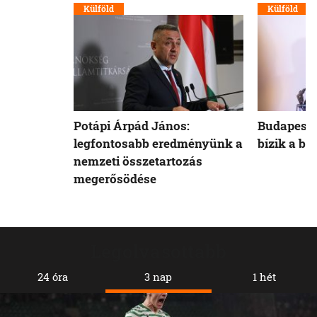
Külföld
Külföld
Potápi Árpád János:
Budapest 
legfontosabb eredményünk a
bízik a b
nemzeti összetartozás
megerősödése
Legolvasottabb
24 óra
3 nap
1 hét