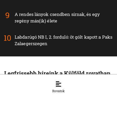
A rendes lányok csendben sírnak, és egy
regény más(ik) élete
Labdarúgó NB I, 2. forduló: öt gólt kapott a Paks
Zalaegerszegen
Legfrissebb híreink a Külföld rovatban
KÜLFÖLD
Dokumentumok igazolják, hogy a
Rovatok
korábbi magyar kormányzat igyekezett
befolyásolni a közmédia működését
6. 8. 2026, 14:16:40