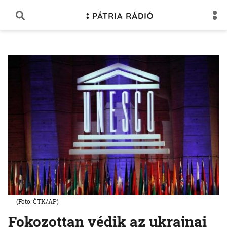
(Foto: ČTK/AP)
Fokozottan védik az ukrajnai