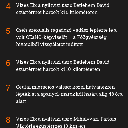
Vizes Eb: a nyíltvízi úszó Betlehem Dávid
ezüstérmet harcolt ki 5 kilométeren
Cseh szexuális ragadozó vadász leplezte le a
volt OĽaNO-képviselőt — a Főügyészség
hivatalból vizsgálatot indított
Vizes Eb: a nyíltvízi úszó Betlehem Dávid
ezüstérmet harcolt ki 10 kilométeren
Ceutai migrációs válság: közel hatvanezren
lépték át a spanyol-marokkói határt alig 48 óra
alatt
Vizes Eb: a nyíltvízi úszó Mihályvári-Farkas
Viktória ezüstérmes 10 km-en