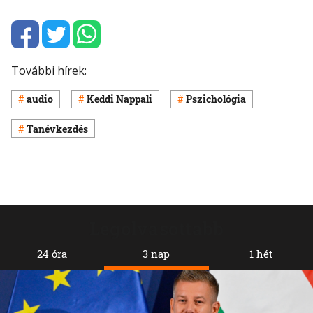
További hírek:
audio
Keddi Nappali
Pszichológia
Tanévkezdés
Legolvasottabb
24 óra
3 nap
1 hét