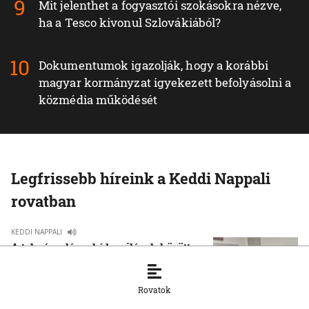
Mit jelenthet a fogyasztói szokásokra nézve,
ha a Tesco kivonul Szlovákiából?
Dokumentumok igazolják, hogy a korábbi
magyar kormányzat igyekezett befolyásolni a
közmédia működését
Legfrissebb híreink a Keddi Nappali
rovatban
KEDDI NAPPALI
A tolmácsolás – híd a világok között
22. 8. 2025, 8:00:00
Rovatok
KEDDI NAPPALI