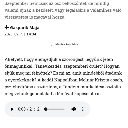
Szeptember nemcsak az ősz beköszöntét, de mindig
valami újnak a kezdetét, vagy legalábbis a valamihez való
visszatérést is magával hozza.
Gasparik Maja
2023. 09. 7. |
14:34
Mentés későbbre
Ahelyett, hogy elengedjük a szorongást, legyünk jelen
önmagunkkal. Tanévkezdés, szeptemberi őrület? Hogyan
éljük meg mi felnőttek? És mi az, amit mindebből átadunk
a gyerekeknek? A keddi Nappaliban Molnár Kriszta coach,
pszichodráma asszisztens, a Tandem munkatársa osztotta
meg velünk gondolatait a témával kapcsolatban.