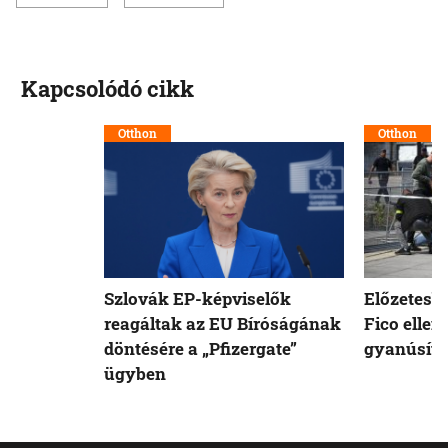
Kapcsolódó cikk
Otthon
Otthon
Szlovák EP-képviselők
Előzetesb
reagáltak az EU Bíróságának
Fico ellen
döntésére a „Pfizergate”
gyanúsíto
ügyben