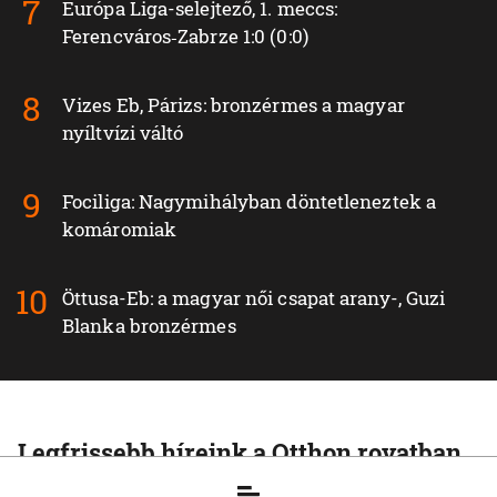
Európa Liga-selejtező, 1. meccs:
Ferencváros‑Zabrze 1:0 (0:0)
Vizes Eb, Párizs: bronzérmes a magyar
nyíltvízi váltó
Fociliga: Nagymihályban döntetleneztek a
komáromiak
Öttusa-Eb: a magyar női csapat arany-, Guzi
Blanka bronzérmes
Legfrissebb híreink a Otthon rovatban