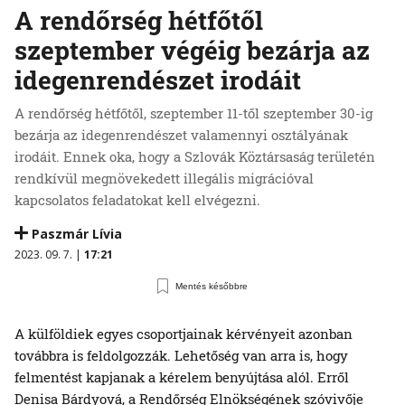
A rendőrség hétfőtől
szeptember végéig bezárja az
idegenrendészet irodáit
A rendőrség hétfőtől, szeptember 11-től szeptember 30-ig
bezárja az idegenrendészet valamennyi osztályának
irodáit. Ennek oka, hogy a Szlovák Köztársaság területén
rendkívül megnövekedett illegális migrációval
kapcsolatos feladatokat kell elvégezni.
Paszmár Lívia
2023. 09. 7. |
17:21
Mentés későbbre
A külföldiek egyes csoportjainak kérvényeit azonban
továbbra is feldolgozzák. Lehetőség van arra is, hogy
felmentést kapjanak a kérelem benyújtása alól. Erről
Denisa Bárdyová, a Rendőrség Elnökségének szóvivője