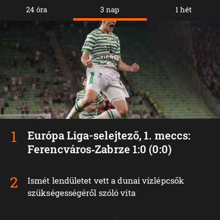
24 óra
3 nap
1 hét
Európa Liga-selejtező, 1. meccs:
Ferencváros‑Zabrze 1:0 (0:0)
Ismét lendületet vett a dunai vízlépcsők
szükségességéről szóló vita