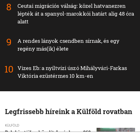
Ceutai migrációs válság: közel hatvanezren
lépték át a spanyol-marokkói határt alig 48 óra
alatt
A rendes lányok csendben sírnak, és egy
regény más(ik) élete
Vizes Eb: a nyíltvízi úszó Mihályvári-Farkas
Viktória ezüstérmes 10 km-en
Legfrissebb híreink a Külföld rovatban
KÜLFÖLD
Dolphin tájfun közelít Japánhoz — 260
ezer embert evakuálnak, a Toyota