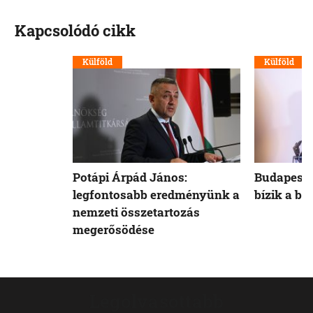
Kapcsolódó cikk
Külföld
Külföld
Potápi Árpád János:
Budapest 
legfontosabb eredményünk a
bízik a b
nemzeti összetartozás
megerősödése
Legolvasottabb