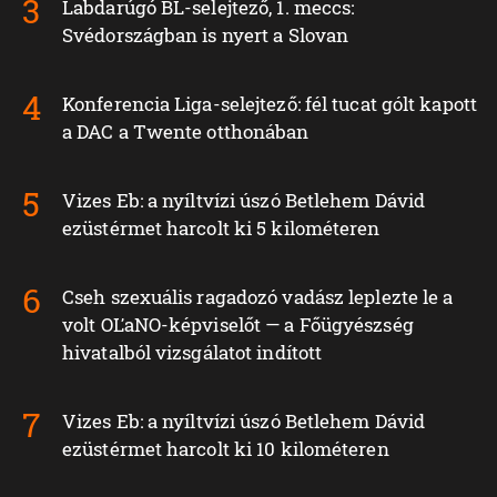
Labdarúgó BL-selejtező, 1. meccs:
Svédországban is nyert a Slovan
Konferencia Liga-selejtező: fél tucat gólt kapott
a DAC a Twente otthonában
Vizes Eb: a nyíltvízi úszó Betlehem Dávid
ezüstérmet harcolt ki 5 kilométeren
Cseh szexuális ragadozó vadász leplezte le a
volt OĽaNO-képviselőt — a Főügyészség
hivatalból vizsgálatot indított
Vizes Eb: a nyíltvízi úszó Betlehem Dávid
ezüstérmet harcolt ki 10 kilométeren