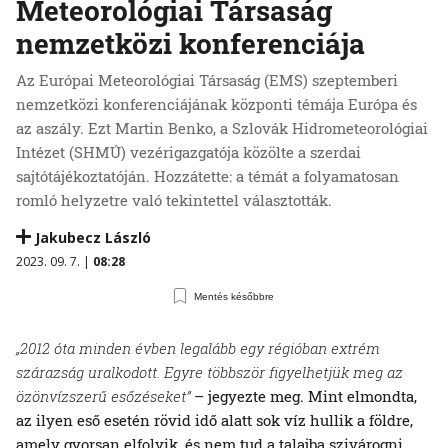
Meteorológiai Társaság
nemzetközi konferenciája
Az Európai Meteorológiai Társaság (EMS) szeptemberi
nemzetközi konferenciájának központi témája Európa és
az aszály. Ezt Martin Benko, a Szlovák Hidrometeorológiai
Intézet (SHMÚ) vezérigazgatója közölte a szerdai
sajtótájékoztatóján. Hozzátette: a témát a folyamatosan
romló helyzetre való tekintettel választották.
Jakubecz László
2023. 09. 7. |
08:28
Mentés későbbre
„2012 óta minden évben legalább egy régióban extrém
szárazság uralkodott. Egyre többször figyelhetjük meg az
özönvízszerű esőzéseket”
– jegyezte meg. Mint elmondta,
az ilyen eső esetén rövid idő alatt sok víz hullik a földre,
amely gyorsan elfolyik, és nem tud a talajba szivárogni.