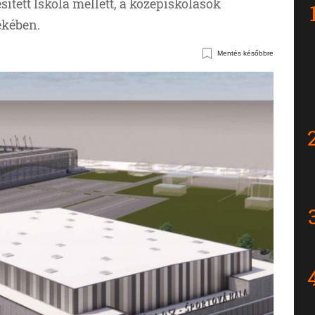
tett Iskola mellett, a középiskolások
ekében.
Mentés későbbre