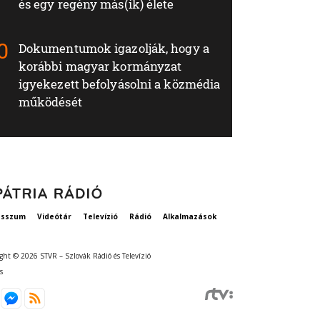
és egy regény más(ik) élete
Dokumentumok igazolják, hogy a
korábbi magyar kormányzat
igyekezett befolyásolni a közmédia
működését
esszum
Videótár
Televízió
Rádió
Alkalmazások
ght © 2026 STVR – Szlovák Rádió és Televízió
s