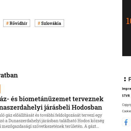
Rövidhír
Szlovákia
vatban
Impr
STVR
áz- és biometánüzemet terveznek
Copyri
naszerdahelyi járásbeli Hodosban
Cookie
ó gáz előállítását és további feldolgozását tervezi egy
zó a Dunaszerdahelyi járásban található Hodos község
i mezőgazdasági szövetkezetének területén. A gázt