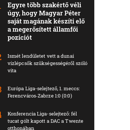
Egyre több szakértő véli
úgy, hogy Magyar Péter
saját magának készíti elő
a megerősített államfői
pozíciót
Ismét lendületet vett a dunai
vízlépcsők szükségességéről szóló
vita
Európa Liga-selejtező, 1. meccs:
Ferencváros‑Zabrze 1:0 (0:0)
Konferencia Liga-selejtező: fél
tucat gólt kapott a DAC a Twente
otthonában