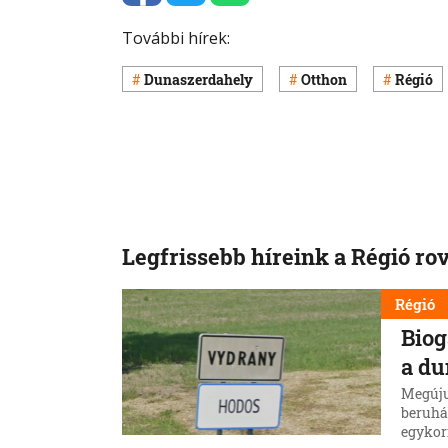
További hírek:
Dunaszerdahely
Otthon
Régió
Legfrissebb híreink a Régió ro
Régió
Biog
a du
Megújul
beruhá
egykor