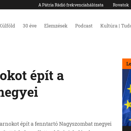
A Pátria Rádió frekvenciahálózata
Rovatok
Külföld
30 éve
Elemzések
Podcast
Kultúra | Tu
L
okot épít a
megyei
arnokot épít a fenntartó Nagyszombat megyei