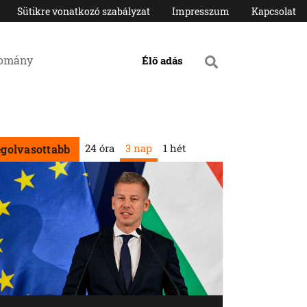
Sütikre vonatkozó szabályzat
Impresszum
Kapcsolat
domány
Élő adás
24 óra
3 nap
1 hét
egolvasottabb