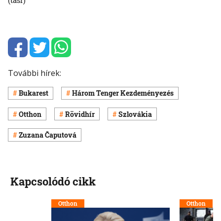
További hírek:
Bukarest
Három Tenger Kezdeményezés
Otthon
Rövidhír
Szlovákia
Zuzana Čaputová
Kapcsolódó cikk
Otthon
Otthon