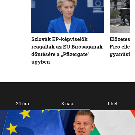
Szlovák EP-képviselők
Előzetesb
reagáltak az EU Bíróságának
Fico ellen
döntésére a „Pfizergate”
gyanúsíto
ügyben
Legolvasottabb
24 óra
3 nap
1 hét