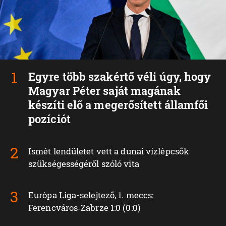
Egyre több szakértő véli úgy, hogy
Magyar Péter saját magának
készíti elő a megerősített államfői
pozíciót
Ismét lendületet vett a dunai vízlépcsők
szükségességéről szóló vita
Európa Liga-selejtező, 1. meccs:
Ferencváros‑Zabrze 1:0 (0:0)