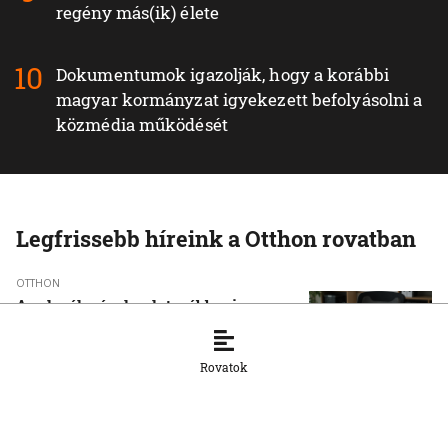
regény más(ik) élete
Dokumentumok igazolják, hogy a korábbi
magyar kormányzat igyekezett befolyásolni a
közmédia működését
Legfrissebb híreink a Otthon rovatban
OTTHON
A szlovák cégeknek továbbra is
hiányoznak a képzett munkavállalók
8. 8. 2026, 15:39:35
Rovatok
OTTHON
Šimečka beismeri a hibát a Korčok-
ügyben, de tagadja az