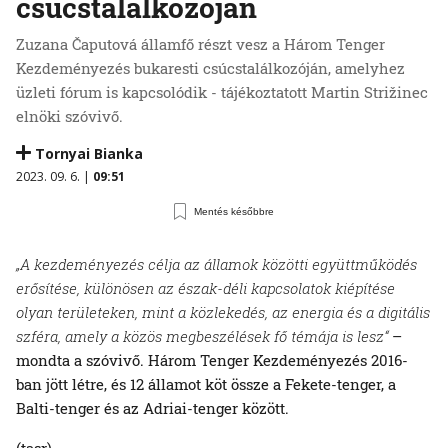
csúcstalálkozóján
Zuzana Čaputová államfő részt vesz a Három Tenger
Kezdeményezés bukaresti csúcstalálkozóján, amelyhez
üzleti fórum is kapcsolódik - tájékoztatott Martin Strižinec
elnöki szóvivő.
Tornyai Bianka
2023. 09. 6. |
09:51
Mentés későbbre
„A kezdeményezés célja az államok közötti együttműködés
erősítése, különösen az észak-déli kapcsolatok kiépítése
olyan területeken, mint a közlekedés, az energia és a digitális
szféra, amely a közös megbeszélések fő témája is lesz“
–
mondta a szóvivő. Három Tenger Kezdeményezés 2016-
ban jött létre, és 12 államot köt össze a Fekete-tenger, a
Balti-tenger és az Adriai-tenger között.
(tasr)