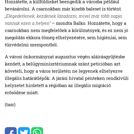
Hozzátette, a külföldieket beengedik a városba például
bevásárolni. A csarnokban már kisebb baleset is történt.
„Elégedetlenek, kezdenek lázadozni, mivel már több napja
vannak ezen a helyen”
– mondta Balko. Hozzátette, hogy a
csarnokban nem megfelelőek a körülmények, és ez nem jó
megoldás ekkora tömeg elhelyezésére, sem higiéniai, sem
tűzvédelmi szempontból.
A városi önkormányzat augusztus végén aláírásgyűjtésbe
kezdett, a belügyminisztériumnak szánt petícióban azt
követeli, hogy a város területén ne legyenek elhelyezve
illegális határátlépők. A járási hivatal pénteken rendkívüli
helyzetet hirdetett a régióban az illegális migráció
erősödése miatt.
(tasr)