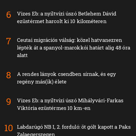
Vizes Eb: a nyíltvízi úszó Betlehem Dávid
ezüstérmet harcolt ki 10 kilométeren
Ceutai migrációs válság: közel hatvanezren
lépték át a spanyol-marokkói határt alig 48 óra
alatt
A rendes lányok csendben sírnak, és egy
regény más(ik) élete
Vizes Eb: a nyíltvízi úszó Mihályvári-Farkas
Viktória ezüstérmes 10 km-en
Labdarúgó NB I, 2. forduló: öt gólt kapott a Paks
Zalaegerszegen