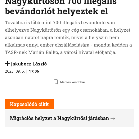
Nagykürtösön 700 illegális
bevándorlót helyeztek el
Továbbra is több mint 700 illegális bevándorló van
elhelyezve Nagykürtösön egy cég csarnokában, a helyzet
azonban napról napra romlik, mivel a helyszín nem
alkalmas ennyi ember elszállásolására - mondta kedden a
TASR-nek Marián Balko, a városi hivatal elöljárója.
Jakubecz László
2023. 09. 5. |
17:06
Mentés későbbre
Kapcsolódó cikk
Migrációs helyzet a Nagykürtösi járásban