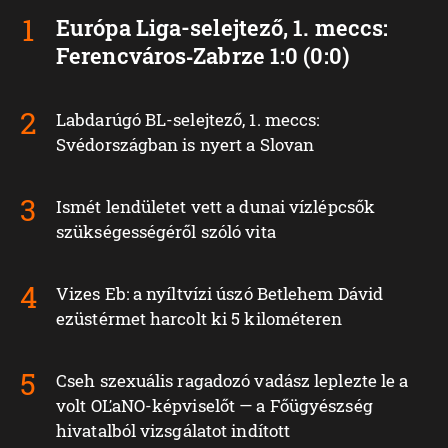
Európa Liga-selejtező, 1. meccs:
Ferencváros‑Zabrze 1:0 (0:0)
Labdarúgó BL-selejtező, 1. meccs:
Svédországban is nyert a Slovan
Ismét lendületet vett a dunai vízlépcsők
szükségességéről szóló vita
Vizes Eb: a nyíltvízi úszó Betlehem Dávid
ezüstérmet harcolt ki 5 kilométeren
Cseh szexuális ragadozó vadász leplezte le a
volt OĽaNO-képviselőt — a Főügyészség
hivatalból vizsgálatot indított