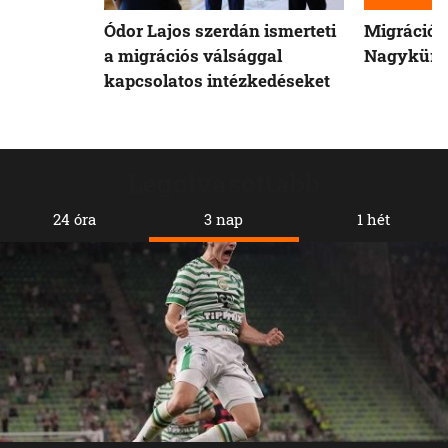
Ódor Lajos szerdán ismerteti
Migrációs
a migrációs válsággal
Nagykürtö
kapcsolatos intézkedéseket
Legolvasottabb
24 óra
3 nap
1 hét