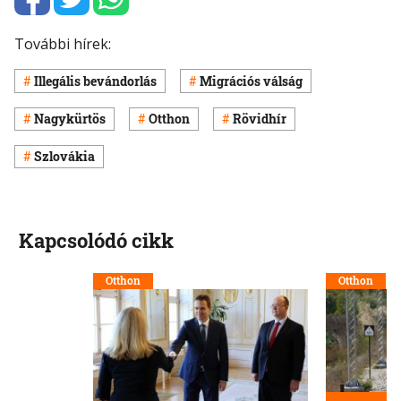
További hírek:
Illegális bevándorlás
Migrációs válság
Nagykürtös
Otthon
Rövidhír
Szlovákia
Kapcsolódó cikk
Otthon
Otthon