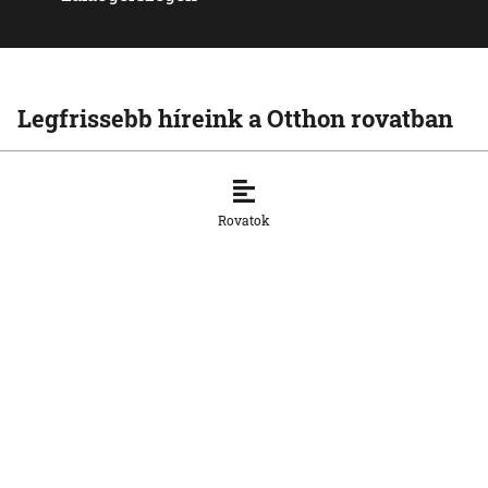
Legfrissebb híreink a Otthon rovatban
OTTHON
Visszatértek Kassára a Szalonnára
költözött roma családok
Rovatok
6. 8. 2026, 17:19:39
OTTHON
A vízparton is fennáll a túlmelegedés
veszélye
6. 8. 2026, 16:26:18
OTTHON
Šutaj Eštok: Növekedhet az illegális
migráció az ukrajnai dezertálások miatt
6. 8. 2026, 16:24:13