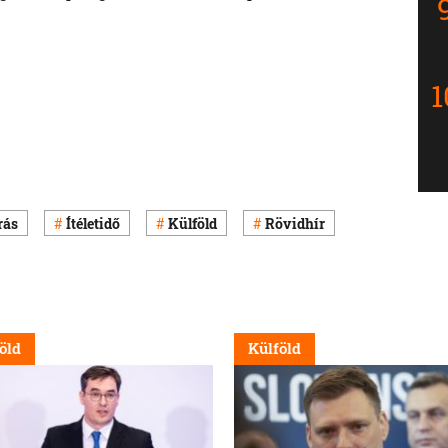
rás
Ítéletidő
Külföld
Rövidhír
öld
Külföld