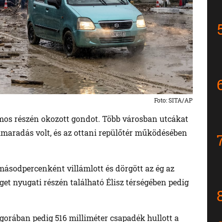
Foto: SITA/AP
mos részén okozott gondot. Több városban utcákat
kimaradás volt, és az ottani repülőtér működésében
másodpercenként villámlott és dörgött az ég az
get nyugati részén található Élisz térségében pedig
gorában pedig 516 milliméter csapadék hullott a