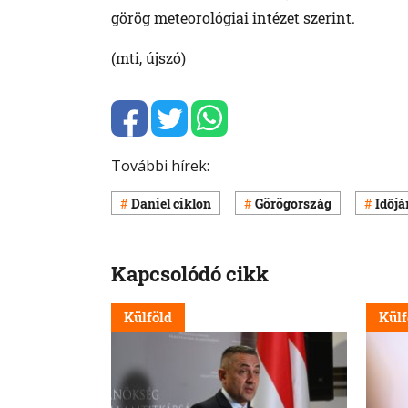
görög meteorológiai intézet szerint.
(mti, újszó)
További hírek:
Daniel ciklon
Görögország
Időjá
Kapcsolódó cikk
Külföld
Külf