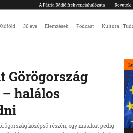
A Pátria Rádió frekvenciahálózata
Rovatok
Külföld
30 éve
Elemzések
Podcast
Kultúra | Tu
L
lt Görögország
 – halálos
dni
Görögország középső részén, egy másikat pedig