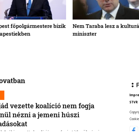
est főpolgármestere bízik
Nem Taraba lesz a kulturá
apestiekben
miniszter
rovatban
d
Impr
STVR
jád vezette koalíció nem fogja
Copyri
enül nézni a jemeni húszi
Cookie
adásokat
-Arábia vezette koalíció nem fogja tétlenül nézni a
 húszi lázadók támadásait. Egy szaúdi katonai forrás