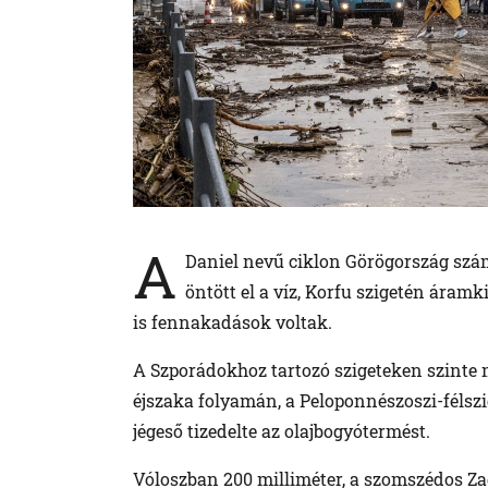
A
Daniel nevű ciklon Görögország szá
öntött el a víz, Korfu szigetén áram
is fennakadások voltak.
A Szporádokhoz tartozó szigeteken szinte 
éjszaka folyamán, a Peloponnészoszi-félszi
jégeső tizedelte az olajbogyótermést.
Vóloszban 200 milliméter, a szomszédos Za