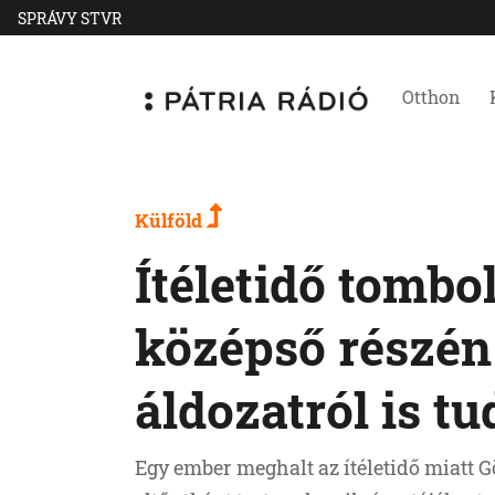
SPRÁVY STVR
Otthon
Külföld
Ítéletidő tombo
középső részén
áldozatról is tu
Egy ember meghalt az ítéletidő miatt 