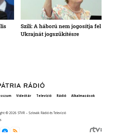
lis
Szili: A háború nem jogosítja fel
Orbán Viktor
Ukrajnát jogszűkítésre
Államok azo
vethetne a 
esszum
Videótár
Televízió
Rádió
Alkalmazások
ght © 2026 STVR – Szlovák Rádió és Televízió
s