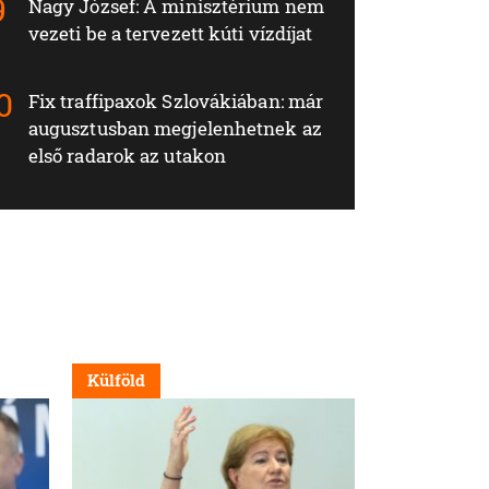
Nagy József: A minisztérium nem
vezeti be a tervezett kúti vízdíjat
Fix traffipaxok Szlovákiában: már
augusztusban megjelenhetnek az
első radarok az utakon
Külföld
Külföld