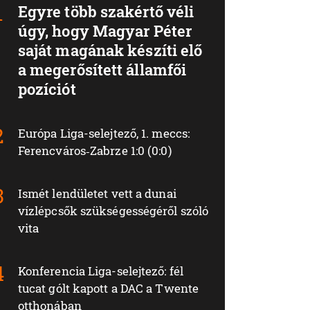
Egyre több szakértő véli
úgy, hogy Magyar Péter
saját magának készíti elő
a megerősített államfői
pozíciót
Európa Liga-selejtező, 1. meccs:
Ferencváros‑Zabrze 1:0 (0:0)
Ismét lendületet vett a dunai
vízlépcsők szükségességéről szóló
vita
Konferencia Liga-selejtező: fél
tucat gólt kapott a DAC a Twente
otthonában