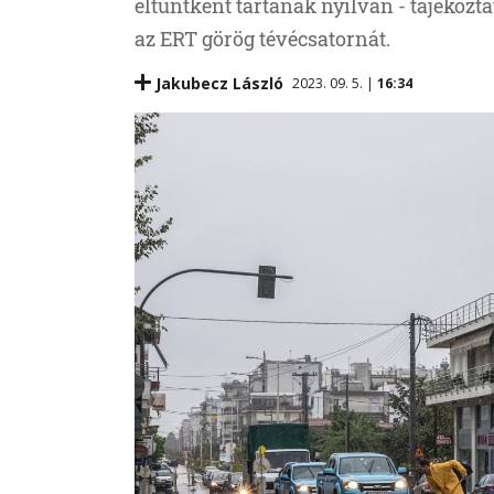
eltűntként tartanak nyilván - tájékozt
az ERT görög tévécsatornát.
Jakubecz László
2023. 09. 5. |
16:34