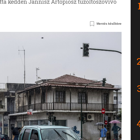
atta kedden Jannisz Artopiosz tűzoltószóvivő
Mentés későbbre