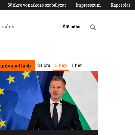
Sütikre vonatkozó szabályzat
Impresszum
Kapcsolat
domány
Élő adás
24 óra
3 nap
1 hét
egolvasottabb