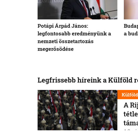
Potápi Árpád János:
Budap
legfontosabb eredményünk a
a bud
nemzeti összetartozás
megerősödése
Legfrissebb híreink a Külföld 
Külföl
A Ri
tétl
tám
A Szaúd
jemeni