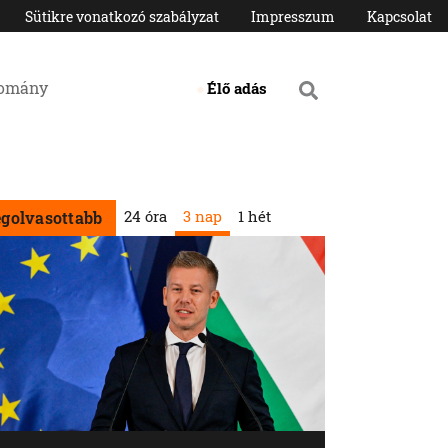
Sütikre vonatkozó szabályzat
Impresszum
Kapcsolat
domány
Élő adás
24 óra
3 nap
1 hét
egolvasottabb