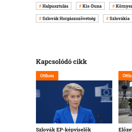
Halpusztulás
Kis-Duna
Környez
Szlovák Horgászszövetség
Szlovákia
Kapcsolódó cikk
Otthon
Otth
Szlovák EP-képviselők
Előze