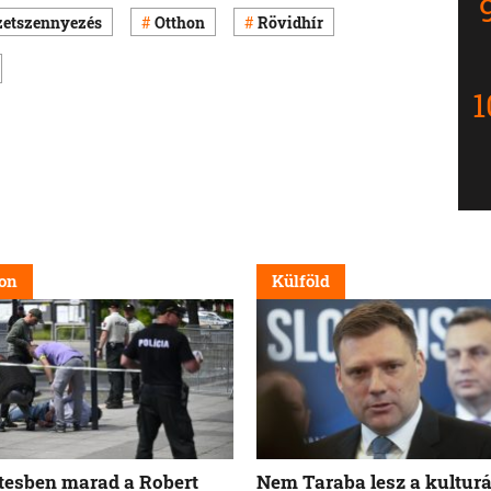
etszennyezés
Otthon
Rövidhír
on
Külföld
tesben marad a Robert
Nem Taraba lesz a kulturá