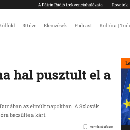
A Pátria Rádió frekvenciahálózata
Rovatok
Külföld
30 éve
Elemzések
Podcast
Kultúra | Tu
L
 hal pusztult el a
s-Dunában az elmúlt napokban. A Szlovák
ra becsülte a kárt.
Mentés későbbre