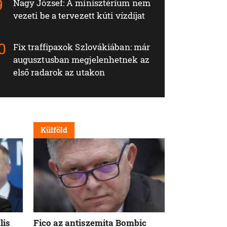
Nagy József: A minisztérium nem
vezeti be a tervezett kúti vízdíjat
Fix traffipaxok Szlovákiában: már
augusztusban megjelenhetnek az
első radarok az utakon
Külföld
Nappali
lis
Fico az antiszemita Bombic
Meddig tart 