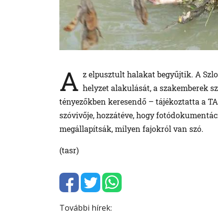
A
z elpusztult halakat begyűjtik. A Szl
helyzet alakulását, a szakemberek sz
tényezőkben keresendő – tájékoztatta a TA
szóvivője, hozzátéve, hogy fotódokumentáci
megállapítsák, milyen fajokról van szó.
(tasr)
További hírek: