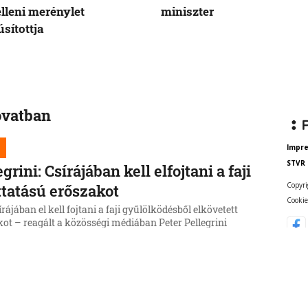
elleni merénylet
miniszter
sítottja
ovatban
Impr
STVR
egrini: Csírájában kell elfojtani a faji
Copyri
ttatású erőszakot
Cookie
rájában el kell fojtani a faji gyűlölködésből elkövetett
ot – reagált a közösségi médiában Peter Pellegrini
 a külföldiek ellen elkövetett nyitrai támadásra.
6, 16:45:55
dfokúra emelték a hőségriasztást