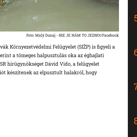
Foto: Malý Dunaj - NIE JE NÁM TO JEDNO!/Facebook
ovák Környezetvédelmi Felügyelet (SIŽP) is figyeli a
erint a tömeges halpusztulás oka az éghajlati
SR hírügynökséget Dávid Vido, a felügyelet
ót készítenek az elpusztult halakról, hogy