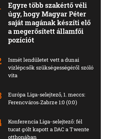
Egyre több szakértő véli
úgy, hogy Magyar Péter
saját magának készíti elő
a megerősített államfői
pozíciót
Ismét lendületet vett a dunai
vízlépcsők szükségességéről szóló
vita
Európa Liga-selejtező, 1. meccs:
Ferencváros‑Zabrze 1:0 (0:0)
Konferencia Liga-selejtező: fél
tucat gólt kapott a DAC a Twente
otthonában