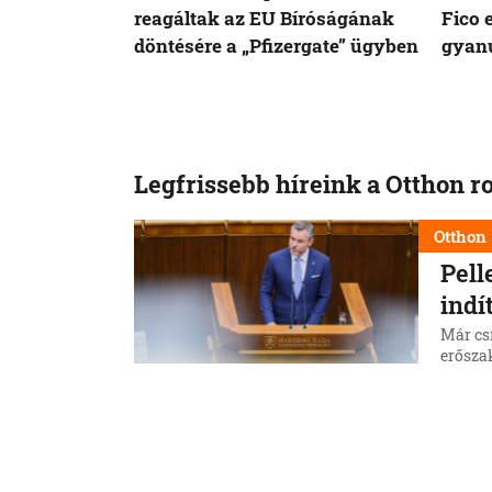
reagáltak az EU Bíróságának
Fico 
döntésére a „Pfizergate” ügyben
gyanú
Legfrissebb híreink a Otthon r
Otthon
Pell
indí
Már csí
erőszak
államfő
7. 8. 202
Otthon
Máso