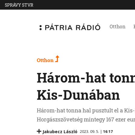
SPRÁVY STVR
Otthon
Otthon
Három-hat tonna
Kis-Dunában
Három-hat tonna hal pusztult el a Ki
Horgászszövetség mintegy 167 ezer euró
Jakubecz László
2023. 09. 5. |
16:17