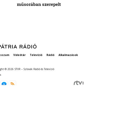
műsorában szerepelt
rögzített ta
szavatosság
esszum
Videótár
Televízió
Rádió
Alkalmazások
ght © 2026 STVR – Szlovák Rádió és Televízió
s