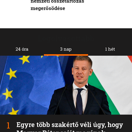
nemzeti összetartozás
megerősödése
Legolvasottabb
24 óra
3 nap
1 hét
Egyre több szakértő véli úgy, hogy