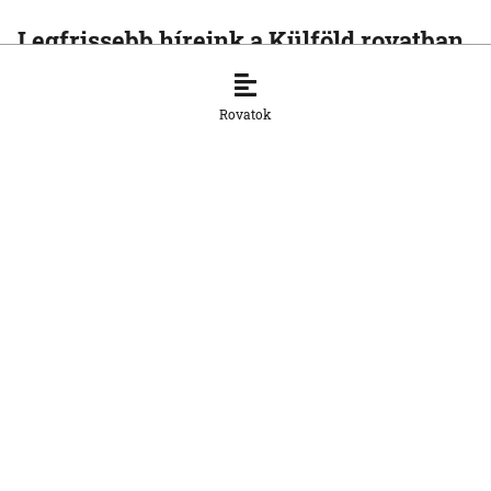
Legfrissebb híreink a Külföld rovatban
KÜLFÖLD
A Rijád vezette koalíció nem fogja
Rovatok
tétlenül nézni a jemeni húszi
támadásokat
7. 8. 2026, 16:54:15
KÜLFÖLD
Vége a rendkívüli
hőségintézkedéseknek
Magyarországon
7. 8. 2026, 16:51:34
KÜLFÖLD
Nyolcra emelkedett a thaiföldi iskolai
lövöldözés áldozatainak száma
7. 8. 2026, 13:45:59
KÜLFÖLD