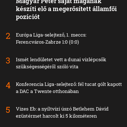
Magyar Péter saját magának
készíti elő a megerősített államfői
pozíciót
Európa Liga-selejtező, 1. meccs:
Ferencváros‑Zabrze 1:0 (0:0)
Ismét lendületet vett a dunai vízlépcsők
szükségességéről szóló vita
Konferencia Liga-selejtező: fél tucat gólt kapott
a DAC a Twente otthonában
Vizes Eb: a nyíltvízi úszó Betlehem Dávid
ezüstérmet harcolt ki 5 kilométeren