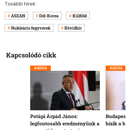
További hírek:
ASEAN
Dél-Korea
Külföld
Nukleáris fegyverek
Rövidhír
Kapcsolódó cikk
Külföld
Külföld
Potápi Árpád János:
Budapest 
legfontosabb eredményünk a
bízik a b