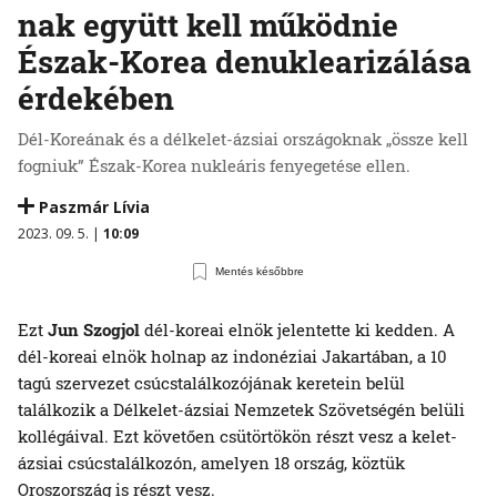
nak együtt kell működnie
Észak-Korea denuklearizálása
érdekében
Dél-Koreának és a délkelet-ázsiai országoknak „össze kell
fogniuk” Észak-Korea nukleáris fenyegetése ellen.
Paszmár Lívia
2023. 09. 5. |
10:09
Mentés későbbre
Ezt
Jun Szogjol
dél-koreai elnök jelentette ki kedden. A
dél-koreai elnök holnap az indonéziai Jakartában, a 10
tagú szervezet csúcstalálkozójának keretein belül
találkozik a Délkelet-ázsiai Nemzetek Szövetségén belüli
kollégáival. Ezt követően csütörtökön részt vesz a kelet-
ázsiai csúcstalálkozón, amelyen 18 ország, köztük
Oroszország is részt vesz.