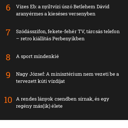
Vizes Eb: a nyíltvízi úszó Betlehem Dávid
aranyérmes a kieséses versenyben
Szódásszifon, fekete-fehér TV, tárcsás telefon
– retro kiállítás Perbenyíkben
A sport mindenkié
Nagy József: A minisztérium nem vezeti be a
tervezett kúti vízdíjat
A rendes lányok csendben sírnak, és egy
regény más(ik) élete