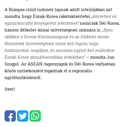
A Kompas című indonéz lapnak adott interjújában azt
mondta, hogy Észak-Korea rakétakísérletei
„közvetlen és
egzisztenciális fenyegetést jelentenek”
nemcsak Dél-Korea,
hanem délkelet-ázsiai szövetségesei számára is.
„Ilyen
időkben a Koreai Köztársaságnak és az Délkelet-ázsiai
Nemzetek Szövetségének össze kell fognia, hogy
határozottan reagáljon, és szorosan együtt kell működnie
Észak-Korea denuklearizálása érdekében”
– mondta Jun
Szogjol. Az ASEAN-tagországok és Dél-Korea várhatóan
közös nyilatkozatot fogadnak el a regionális
együttműködésről.
(tasr)