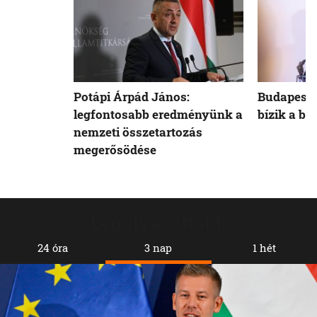
Potápi Árpád János:
Budapest 
legfontosabb eredményünk a
bízik a b
nemzeti összetartozás
megerősödése
Legolvasottabb
24 óra
3 nap
1 hét