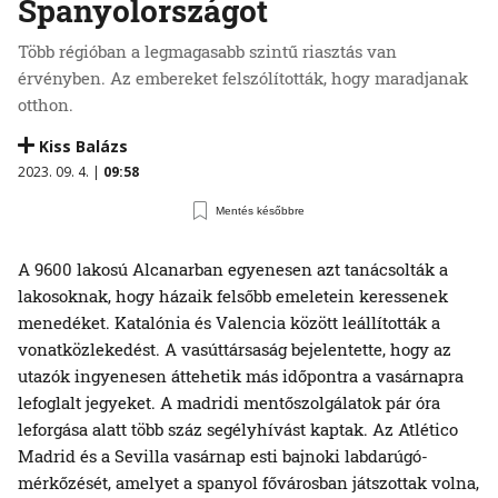
Spanyolországot
Több régióban a legmagasabb szintű riasztás van
érvényben. Az embereket felszólították, hogy maradjanak
otthon.
Kiss Balázs
2023. 09. 4. |
09:58
Mentés későbbre
A 9600 lakosú Alcanarban egyenesen azt tanácsolták a
lakosoknak, hogy házaik felsőbb emeletein keressenek
menedéket. Katalónia és Valencia között leállították a
vonatközlekedést. A vasúttársaság bejelentette, hogy az
utazók ingyenesen áttehetik más időpontra a vasárnapra
lefoglalt jegyeket. A madridi mentőszolgálatok pár óra
leforgása alatt több száz segélyhívást kaptak. Az Atlético
Madrid és a Sevilla vasárnap esti bajnoki labdarúgó-
mérkőzését, amelyet a spanyol fővárosban játszottak volna,