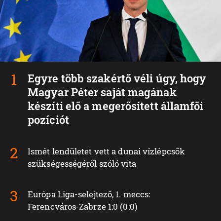
Egyre több szakértő véli úgy, hogy
Magyar Péter saját magának
készíti elő a megerősített államfői
pozíciót
Ismét lendületet vett a dunai vízlépcsők
szükségességéről szóló vita
Európa Liga-selejtező, 1. meccs:
Ferencváros‑Zabrze 1:0 (0:0)