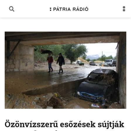
Özönvízszerű esőzések sújtják