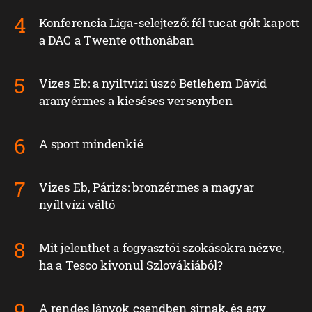
Konferencia Liga-selejtező: fél tucat gólt kapott
a DAC a Twente otthonában
Vizes Eb: a nyíltvízi úszó Betlehem Dávid
aranyérmes a kieséses versenyben
A sport mindenkié
Vizes Eb, Párizs: bronzérmes a magyar
nyíltvízi váltó
Mit jelenthet a fogyasztói szokásokra nézve,
ha a Tesco kivonul Szlovákiából?
A rendes lányok csendben sírnak, és egy