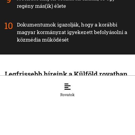
regény más(ik) élete
Dokumentumok igazolják, hogy a korábbi
magyar kormányzat igyekezett befolyásolni a
közmédia működését
Legfrissebb híreink a Külföld rovatban
KÜLFÖLD
Az Európai Unió növelte az orosz
Rovatok
cseppfolyósított földgáz behozatalát
8. 8. 2026, 15:43:14
KÜLFÖLD
Afrika csökkentené függőségét a kínai
napelemes technológiától