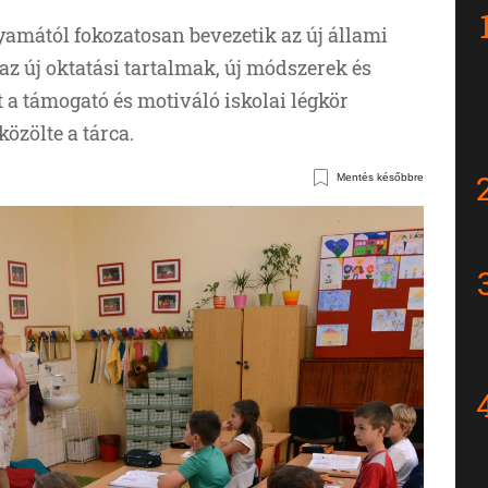
yamától fokozatosan bevezetik az új állami
 az új oktatási tartalmak, új módszerek és
 a támogató és motiváló iskolai légkör
zölte a tárca.
Mentés későbbre