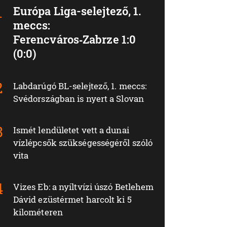
Európa Liga-selejtező, 1.
meccs:
Ferencváros‑Zabrze 1:0
(0:0)
Labdarúgó BL-selejtező, 1. meccs:
Svédországban is nyert a Slovan
Ismét lendületet vett a dunai
vízlépcsők szükségességéről szóló
vita
Vizes Eb: a nyíltvízi úszó Betlehem
Dávid ezüstérmet harcolt ki 5
kilométeren