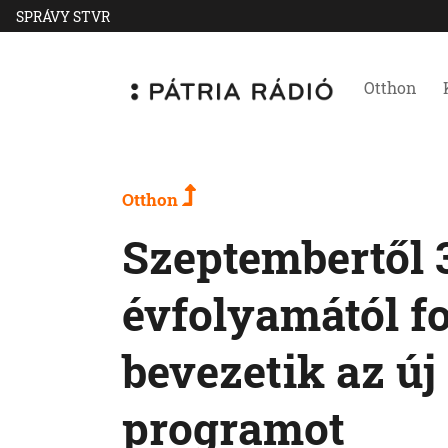
SPRÁVY STVR
Otthon
Otthon
Szeptembertől 3
évfolyamától f
bevezetik az új
programot