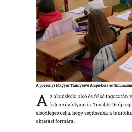
A pozsonyi Magyar Tannyelvű Alapiskola és Gimnázium
A
z alapiskola alsó és felső tagozatán
kilenc évfolyam is. További 16 új re
elsődleges célja, hogy segítsenek a tanítók
oktatási formára.