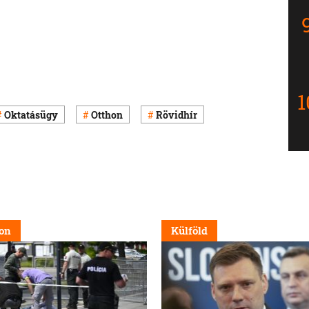
Oktatásügy
Otthon
Rövidhír
on
Külföld