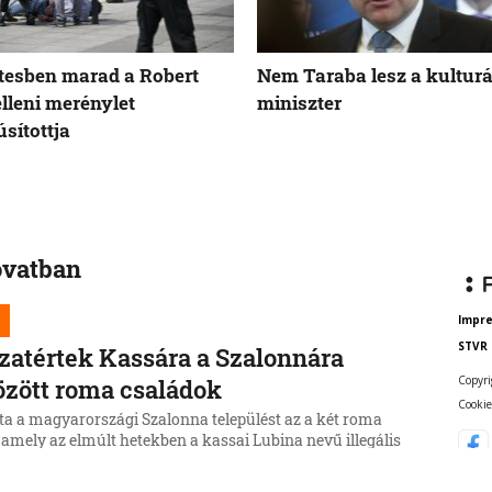
tesben marad a Robert
Nem Taraba lesz a kulturá
elleni merénylet
miniszter
sítottja
ovatban
Impr
STVR
zatértek Kassára a Szalonnára
Copyri
özött roma családok
Cookie
ta a magyarországi Szalonna települést az a két roma
 amely az elmúlt hetekben a kassai Lubina nevű illegális
ől költözött a Borsod-Abaúj-Zemplén vármegyei
be.
6, 17:19:39