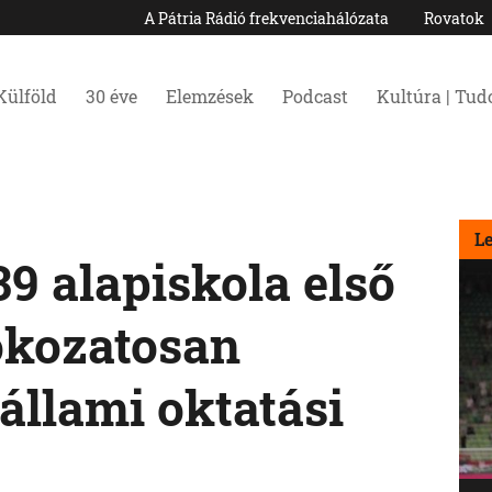
A Pátria Rádió frekvenciahálózata
Rovatok
Külföld
30 éve
Elemzések
Podcast
Kultúra | Tu
L
9 alapiskola első
okozatosan
 állami oktatási