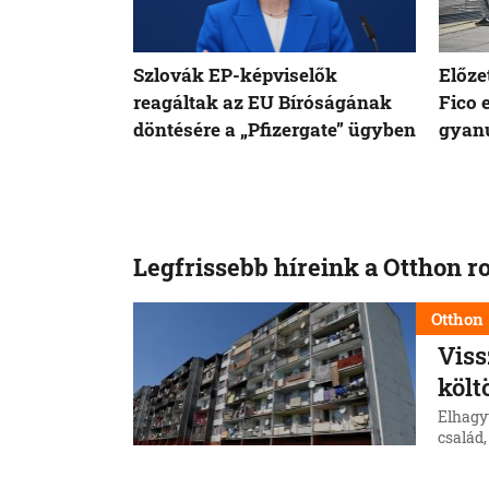
Szlovák EP-képviselők
Előze
reagáltak az EU Bíróságának
Fico 
döntésére a „Pfizergate” ügyben
gyanú
Legfrissebb híreink a Otthon r
Otthon
Viss
költ
Elhagy
család,
telepr
község
6. 8. 202