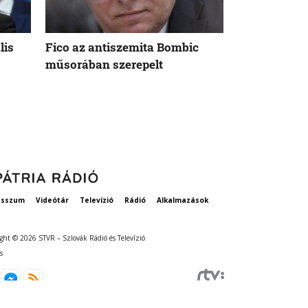
lis
Fico az antiszemita Bombic
Meddig tart 
műsorában szerepelt
rögzített ta
szavatosság
esszum
Videótár
Televízió
Rádió
Alkalmazások
ght © 2026 STVR – Szlovák Rádió és Televízió
s