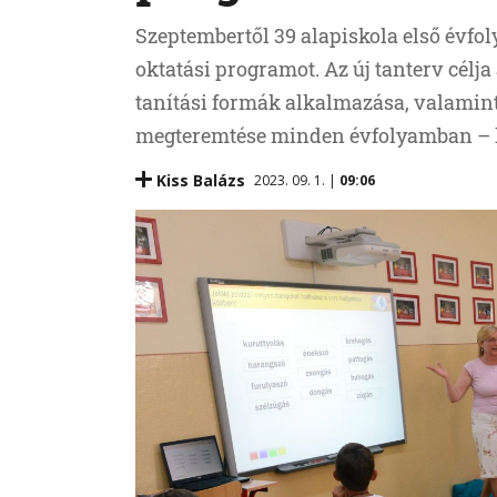
Szeptembertől 39 alapiskola első évfol
oktatási programot. Az új tanterv célja
tanítási formák alkalmazása, valamint
megteremtése minden évfolyamban – kö
Kiss Balázs
2023. 09. 1. |
09:06