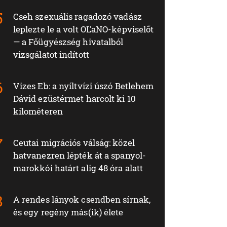
Cseh szexuális ragadozó vadász
leplezte le a volt OĽaNO-képviselőt
— a Főügyészség hivatalból
vizsgálatot indított
Vizes Eb: a nyíltvízi úszó Betlehem
Dávid ezüstérmet harcolt ki 10
kilométeren
Ceutai migrációs válság: közel
hatvanezren lépték át a spanyol-
marokkói határt alig 48 óra alatt
A rendes lányok csendben sírnak,
és egy regény más(ik) élete