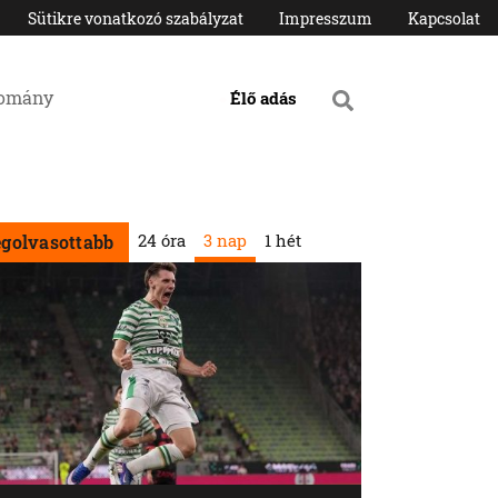
Sütikre vonatkozó szabályzat
Impresszum
Kapcsolat
domány
Élő adás
24 óra
3 nap
1 hét
egolvasottabb