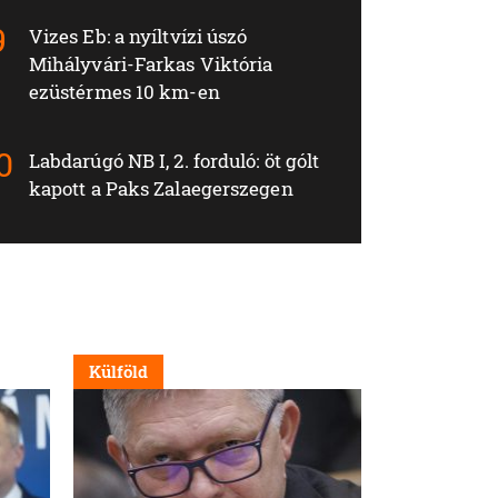
Vizes Eb: a nyíltvízi úszó
Mihályvári-Farkas Viktória
ezüstérmes 10 km-en
Labdarúgó NB I, 2. forduló: öt gólt
kapott a Paks Zalaegerszegen
Külföld
Nappali