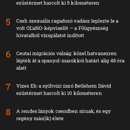
ezüstérmet harcolt ki 5 kilométeren
Cseh szexuális ragadozó vadász leplezte le a
volt OĽaNO-képviselőt — a Főügyészség
hivatalból vizsgálatot indított
Ceutai migrációs válság: közel hatvanezren
lépték át a spanyol-marokkói határt alig 48 óra
alatt
Vizes Eb: a nyíltvízi úszó Betlehem Dávid
ezüstérmet harcolt ki 10 kilométeren
A rendes lányok csendben sírnak, és egy
regény más(ik) élete