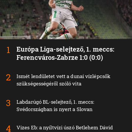
Európa Liga-selejtező, 1. meccs:
Ferencváros‑Zabrze 1:0 (0:0)
Ismét lendületet vett a dunai vízlépcsők
szükségességéről szóló vita
Labdarúgó BL-selejtező, 1. meccs:
Svédországban is nyert a Slovan
Vizes Eb: a nyíltvízi úszó Betlehem Dávid