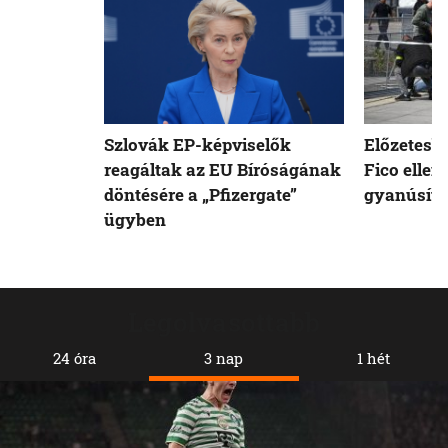
Szlovák EP-képviselők
Előzetesb
reagáltak az EU Bíróságának
Fico ellen
döntésére a „Pfizergate”
gyanúsíto
ügyben
Legolvasottabb
24 óra
3 nap
1 hét