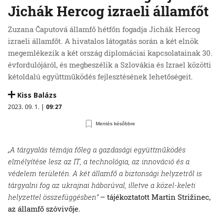
Jichák Hercog izraeli államfőt
Zuzana Čaputová államfő hétfőn fogadja Jichák Hercog
izraeli államfőt. A hivatalos látogatás során a két elnök
megemlékezik a két ország diplomáciai kapcsolatainak 30.
évfordulójáról, és megbeszélik a Szlovákia és Izrael közötti
kétoldalú együttműködés fejlesztésének lehetőségeit.
Kiss Balázs
2023. 09. 1. |
09:27
Mentés későbbre
„A tárgyalás témája főleg a gazdasági együttműködés
elmélyítése lesz az IT, a technológia, az innováció és a
védelem területén. A két államfő a biztonsági helyzetről is
tárgyalni fog az ukrajnai háborúval, illetve a közel-keleti
helyzettel összefüggésben”
– tájékoztatott Martin Strižinec,
az államfő szóvivője.