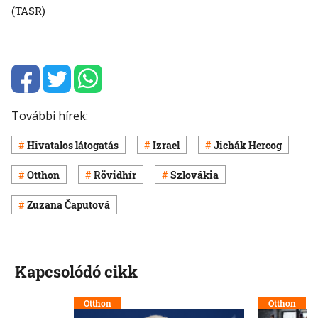
(TASR)
További hírek:
Hivatalos látogatás
Izrael
Jichák Hercog
Otthon
Rövidhír
Szlovákia
Zuzana Čaputová
Kapcsolódó cikk
Otthon
Otthon