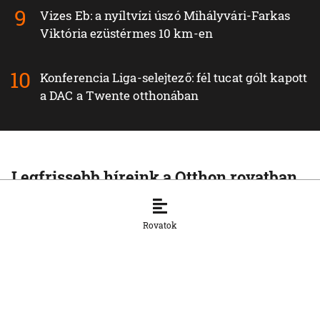
Vizes Eb: a nyíltvízi úszó Mihályvári-Farkas
Viktória ezüstérmes 10 km-en
Konferencia Liga-selejtező: fél tucat gólt kapott
a DAC a Twente otthonában
Legfrissebb híreink a Otthon rovatban
OTTHON
Visszatértek Kassára a Szalonnára
Rovatok
költözött roma családok
6. 8. 2026, 17:19:39
OTTHON
A vízparton is fennáll a túlmelegedés
veszélye