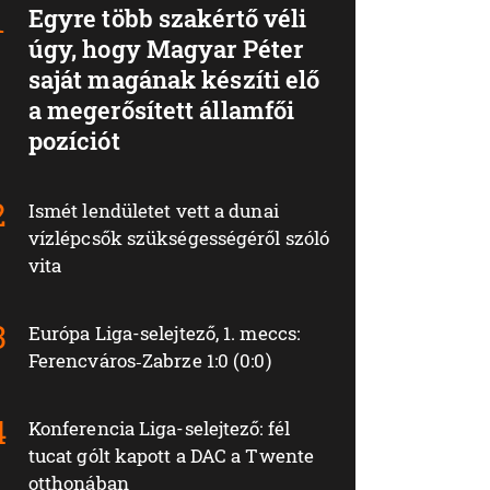
Egyre több szakértő véli
úgy, hogy Magyar Péter
saját magának készíti elő
a megerősített államfői
pozíciót
Ismét lendületet vett a dunai
vízlépcsők szükségességéről szóló
vita
Európa Liga-selejtező, 1. meccs:
Ferencváros‑Zabrze 1:0 (0:0)
Konferencia Liga-selejtező: fél
tucat gólt kapott a DAC a Twente
otthonában