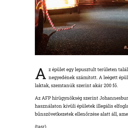
A
z épület egy lepusztult területen ta
negyedének számított. A leégett épü
laktak, szemtanúk szerint akár 200 fő.
Az AFP hírügynökség szerint Johannesburg
használaton kívüli épületek illegális elfogl
bűnszövetkezetek ellenőrzése alatt áll, amel
(tasr)