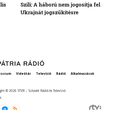
lis
Szili: A háború nem jogosítja fel
Orbán Viktor
Ukrajnát jogszűkítésre
Államok azo
vethetne a 
esszum
Videótár
Televízió
Rádió
Alkalmazások
ght © 2026 STVR – Szlovák Rádió és Televízió
s