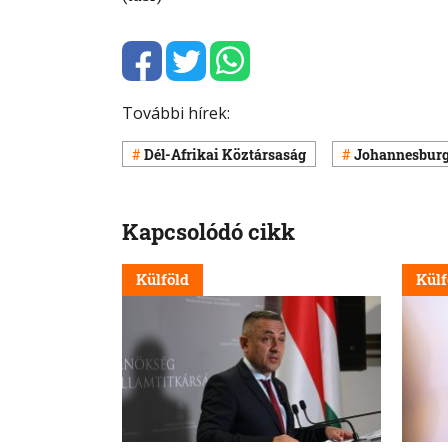
További hírek:
Dél-Afrikai Köztársaság
Johannesbur
Kapcsolódó cikk
Külföld
Külf