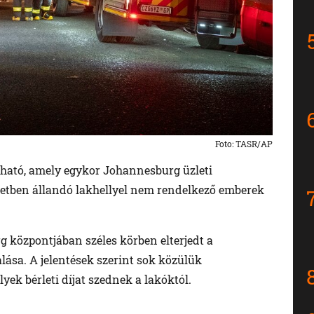
Foto: TASR/AP
lálható, amely egykor Johannesburg üzleti
letben állandó lakhellyel nem rendelkező emberek
 központjában széles körben elterjedt a
alása. A jelentések szerint sok közülük
yek bérleti díjat szednek a lakóktól.