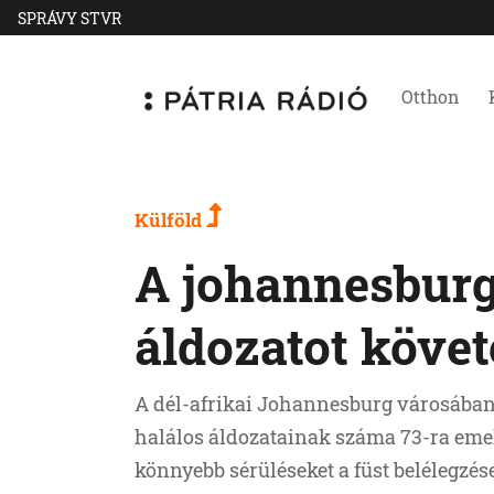
SPRÁVY STVR
Otthon
Külföld
A johannesburg
áldozatot követ
A dél-afrikai Johannesburg városában 
halálos áldozatainak száma 73-ra emel
könnyebb sérüléseket a füst belélegzé