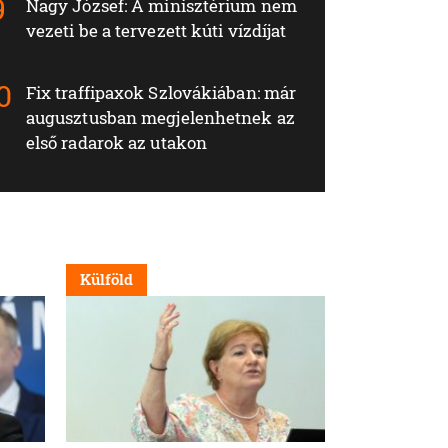
Nagy József: A minisztérium nem
vezeti be a tervezett kúti vízdíjat
Fix traffipaxok Szlovákiában: már
augusztusban megjelenhetnek az
első radarok az utakon
Külföld
Külföld