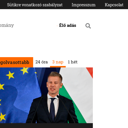
Sütikre vonatkozó szabályzat
Impresszum
Kapcsolat
domány
Élő adás
24 óra
3 nap
1 hét
egolvasottabb