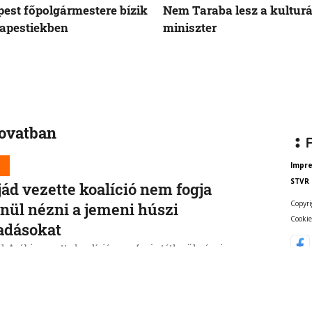
est főpolgármestere bízik
Nem Taraba lesz a kulturá
apestiekben
miniszter
rovatban
d
Impr
STVR
jád vezette koalíció nem fogja
Copyri
enül nézni a jemeni húszi
Cookie
adásokat
-Arábia vezette koalíció nem fogja tétlenül nézni a
 húszi lázadók támadásait. Egy szaúdi katonai forrás
t nem akarnak eszkalációt, de nem engedik az
zonyok megváltozását.
6, 16:54:15