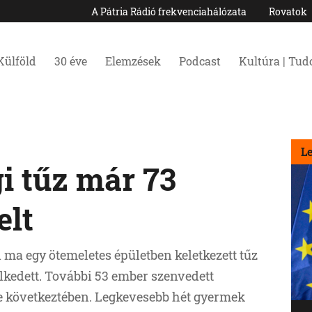
A Pátria Rádió frekvenciahálózata
Rovatok
Külföld
30 éve
Elemzések
Podcast
Kultúra | Tu
L
i tűz már 73
elt
ma egy ötemeletes épületben keletkezett tűz
kedett. További 53 ember szenvedett
se következtében. Legkevesebb hét gyermek