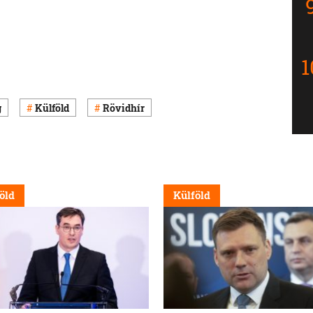
g
Külföld
Rövidhír
öld
Külföld