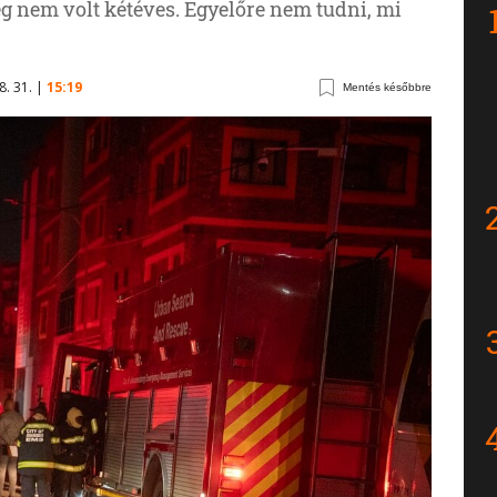
még nem volt kétéves. Egyelőre nem tudni, mi
8. 31. |
15:19
Mentés későbbre