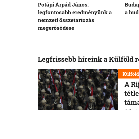
Potápi Árpád János:
Budap
legfontosabb eredményünk a
a bud
nemzeti összetartozás
megerősödése
Legfrissebb híreink a Külföld 
Külföl
A Ri
tétl
tám
A Szaúd
jemeni
szerin
erővis
7. 8. 202