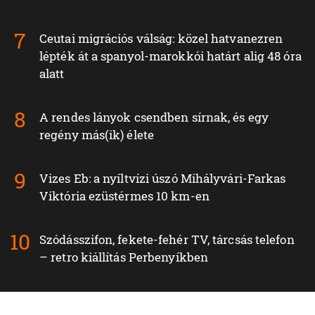
Ceutai migrációs válság: közel hatvanezren
lépték át a spanyol-marokkói határt alig 48 óra
alatt
A rendes lányok csendben sírnak, és egy
regény más(ik) élete
Vizes Eb: a nyíltvízi úszó Mihályvári-Farkas
Viktória ezüstérmes 10 km-en
Szódásszifon, fekete-fehér TV, tárcsás telefon
– retro kiállítás Perbenyíkben