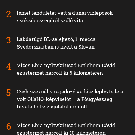
Ismét lendületet vett a dunai vízlépcsők
szükségességéről szóló vita
Labdarúgó BL-selejtező, 1. meccs:
Svédországban is nyert a Slovan
Vizes Eb: a nyíltvízi úszó Betlehem Dávid
ezüstérmet harcolt ki 5 kilométeren
Cseh szexuális ragadozó vadász leplezte le a
volt OĽaNO-képviselőt — a Főügyészség
hivatalból vizsgálatot indított
Vizes Eb: a nyíltvízi úszó Betlehem Dávid
ezüstérmet harcolt ki 10 kilométeren