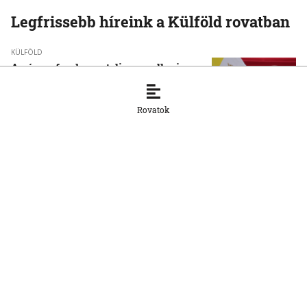
Legfrissebb híreink a Külföld rovatban
KÜLFÖLD
A pápa a fundamentalizmus elleni
kiállásra szólította a fiatalokat
6. 8. 2026, 17:22:16
Rovatok
KÜLFÖLD
Újabb tömeges behatolásra szólító
felhívások terjednek Ceuta felé
6. 8. 2026, 17:07:09
KÜLFÖLD
Dokumentumok igazolják, hogy a
korábbi magyar kormányzat igyekezett
befolyásolni a közmédia működését
6. 8. 2026, 14:16:40
KÜLFÖLD
Kiterjedt erdőtüzek pusztítanak a