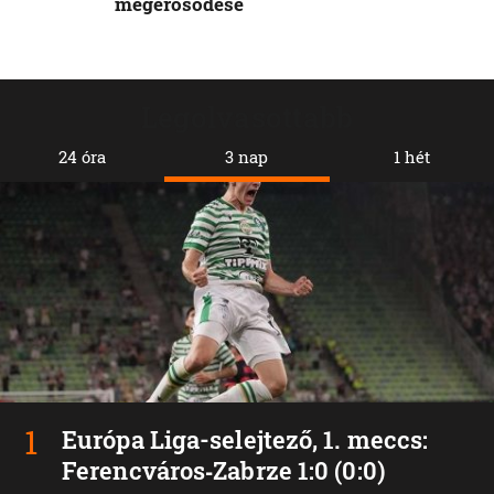
megerősödése
Legolvasottabb
24 óra
3 nap
1 hét
Európa Liga-selejtező, 1. meccs:
Ferencváros‑Zabrze 1:0 (0:0)