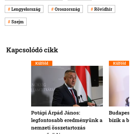
Lengyelország
Oroszország
Rövidhír
Szejm
Kapcsolódó cikk
Külföld
Külföld
Potápi Árpád János:
Budapest 
legfontosabb eredményünk a
bízik a b
nemzeti összetartozás