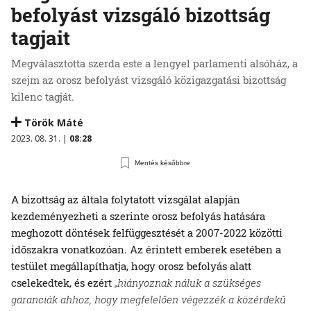
befolyást vizsgáló bizottság
tagjait
Megválasztotta szerda este a lengyel parlamenti alsóház, a
szejm az orosz befolyást vizsgáló közigazgatási bizottság
kilenc tagját.
Török Máté
2023. 08. 31. |
08:28
Mentés későbbre
A bizottság az általa folytatott vizsgálat alapján
kezdeményezheti a szerinte orosz befolyás hatására
meghozott döntések felfüggesztését a 2007-2022 közötti
időszakra vonatkozóan. Az érintett emberek esetében a
testület megállapíthatja, hogy orosz befolyás alatt
cselekedtek, és ezért
„hiányoznak náluk a szükséges
garanciák ahhoz, hogy megfelelően végezzék a közérdekű