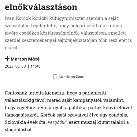
elnökválasztáson
Ivan Korčok korábbi külügyminiszter szerdán a saját
weboldalán bejelentette, hogy polgári jelöltként indul a
jövőre esedékes köztársaságielnök-választáson, emellett
szerdai besztercebányai sajtótájékoztatóján több részletet is
elárult.
Marton Máté
2023. 08. 30. |
11:46
Mentés későbbre
Fontosnak tartotta kiemelni, hogy a parlamenti
választásokig távol marad saját kampányától, valamint,
hogy egyelőre nem tárgyalt a politikai pártok képviselőivel
támogatásukról. Korčok saját szavaival élve úgy gondolja,
Szlovákia évek óta
„vergődik“
, ezért muszáj kiutat találni a
stagnálásból.