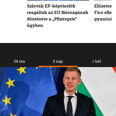
Szlovák EP-képviselők
Előzetesb
reagáltak az EU Bíróságának
Fico ellen
döntésére a „Pfizergate”
gyanúsíto
ügyben
Legolvasottabb
24 óra
3 nap
1 hét