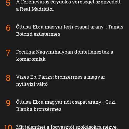
A Ferencváros egygólos vereséget szenvedett
a Real Madridtól
Öttusa-Eb: a magyar férfi csapat arany-, Tamás
Botond ezüstérmes
Fociliga: Nagymihályban döntetleneztek a
komáromiak
Vizes Eb, Párizs: bronzérmes a magyar
nyíltvízi váltó
Öttusa-Eb: a magyar női csapat arany-, Guzi
Blanka bronzérmes
Mit jelenthet a fogyasztói szokásokra nézve,