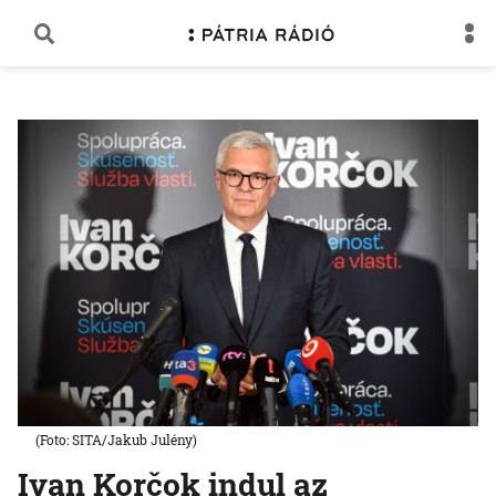
(Foto: SITA/Jakub Julény)
Ivan Korčok indul az