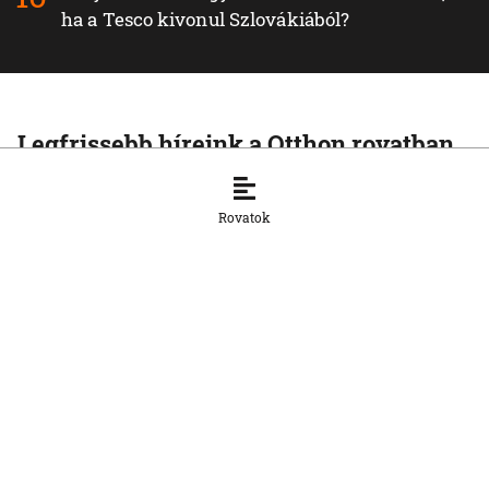
ha a Tesco kivonul Szlovákiából?
Legfrissebb híreink a Otthon rovatban
OTTHON
A szlovák cégeknek továbbra is
Rovatok
hiányoznak a képzett munkavállalók
8. 8. 2026, 15:39:35
OTTHON
Šimečka beismeri a hibát a Korčok-
ügyben, de tagadja az
összehasonlíthatóságot a Smerrel
8. 8. 2026, 15:01:07
OTTHON
Nem fog összefogni az SNS senkivel