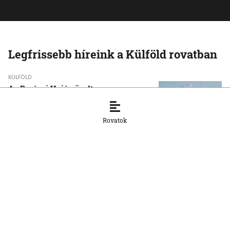
Legfrissebb híreink a Külföld rovatban
KÜLFÖLD
Az Európai Unió növelte az orosz
cseppfolyósított földgáz behozatalát
8. 8. 2026, 15:43:14
Rovatok
KÜLFÖLD
Afrika csökkentené függőségét a kínai
napelemes technológiától
8. 8. 2026, 15:33:20
KÜLFÖLD
Baka Andrást, a Legfelsőbb Bíróság
korábbi elnökét jelöli magyar
köztársasági elnöknek a Tisza párt