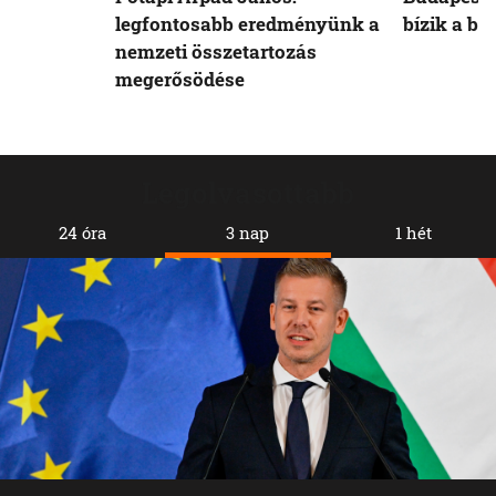
legfontosabb eredményünk a
bízik a b
nemzeti összetartozás
megerősödése
Legolvasottabb
24 óra
3 nap
1 hét