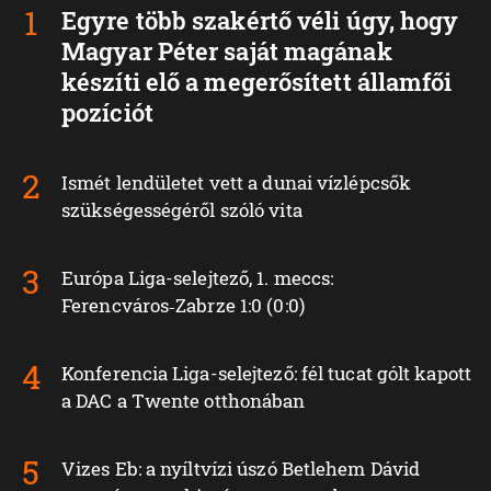
Egyre több szakértő véli úgy, hogy
Magyar Péter saját magának
készíti elő a megerősített államfői
pozíciót
Ismét lendületet vett a dunai vízlépcsők
szükségességéről szóló vita
Európa Liga-selejtező, 1. meccs:
Ferencváros‑Zabrze 1:0 (0:0)
Konferencia Liga-selejtező: fél tucat gólt kapott
a DAC a Twente otthonában
Vizes Eb: a nyíltvízi úszó Betlehem Dávid