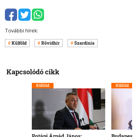
További hírek:
Külföld
Rövidhír
Szardínia
Kapcsolódó cikk
Külföld
Külföld
Potápi Árpád János:
Budapest 