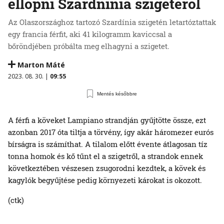
ellopni Szardnínia szigetéről
Az Olaszországhoz tartozó Szardínia szigetén letartóztattak
egy francia férfit, aki 41 kilogramm kaviccsal a
bőröndjében próbálta meg elhagyni a szigetet.
Marton Máté
2023. 08. 30. |
09:55
Mentés későbbre
A férfi a köveket Lampiano strandján gyűjtötte össze, ezt
azonban 2017 óta tiltja a törvény, így akár háromezer eurós
bírságra is számíthat. A tilalom előtt évente átlagosan tíz
tonna homok és kő tűnt el a szigetről, a strandok ennek
következtében vészesen zsugorodni kezdtek, a kövek és
kagylók begyűjtése pedig környezeti károkat is okozott.
(ctk)