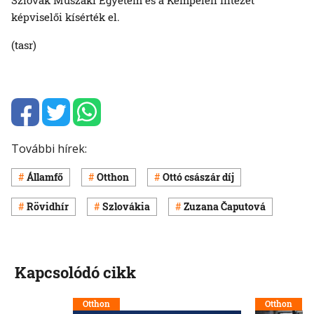
képviselői kísérték el.
(tasr)
További hírek:
Államfő
Otthon
Ottó császár díj
Rövidhír
Szlovákia
Zuzana Čaputová
Kapcsolódó cikk
Otthon
Otthon