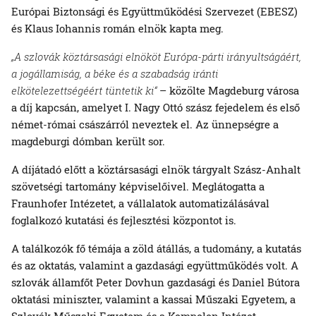
Európai Biztonsági és Együttműködési Szervezet (EBESZ)
és Klaus Iohannis román elnök kapta meg.
„A szlovák köztársasági elnököt Európa-párti irányultságáért,
a jogállamiság, a béke és a szabadság iránti
elkötelezettségéért tüntetik ki“
– közölte Magdeburg városa
a díj kapcsán, amelyet I. Nagy Ottó szász fejedelem és első
német-római császárról neveztek el. Az ünnepségre a
magdeburgi dómban került sor.
A díjátadó előtt a köztársasági elnök tárgyalt Szász-Anhalt
szövetségi tartomány képviselőivel. Meglátogatta a
Fraunhofer Intézetet, a vállalatok automatizálásával
foglalkozó kutatási és fejlesztési központot is.
A találkozók fő témája a zöld átállás, a tudomány, a kutatás
és az oktatás, valamint a gazdasági együttműködés volt. A
szlovák államfőt Peter Dovhun gazdasági és Daniel Bútora
oktatási miniszter, valamint a kassai Műszaki Egyetem, a
Szlovák Műszaki Egyetem és a Kempelen Intézet