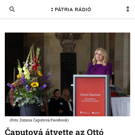
(Foto: Zuzana Čaputová/Facebook)
Čaputová átvette az Ottó