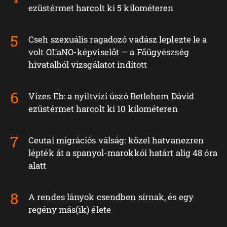
ezüstérmet harcolt ki 5 kilométeren
Cseh szexuális ragadozó vadász leplezte le a
volt OĽaNO-képviselőt — a Főügyészség
hivatalból vizsgálatot indított
Vizes Eb: a nyíltvízi úszó Betlehem Dávid
ezüstérmet harcolt ki 10 kilométeren
Ceutai migrációs válság: közel hatvanezren
lépték át a spanyol-marokkói határt alig 48 óra
alatt
A rendes lányok csendben sírnak, és egy
regény más(ik) élete