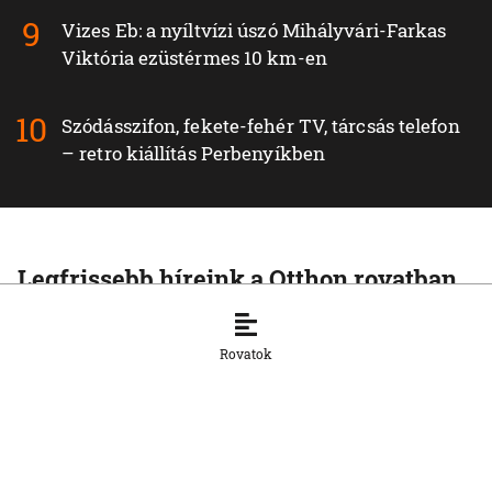
Vizes Eb: a nyíltvízi úszó Mihályvári-Farkas
Viktória ezüstérmes 10 km-en
Szódásszifon, fekete-fehér TV, tárcsás telefon
– retro kiállítás Perbenyíkben
Legfrissebb híreink a Otthon rovatban
OTTHON
Visszatértek Kassára a Szalonnára
Rovatok
költözött roma családok
6. 8. 2026, 17:19:39
OTTHON
A vízparton is fennáll a túlmelegedés