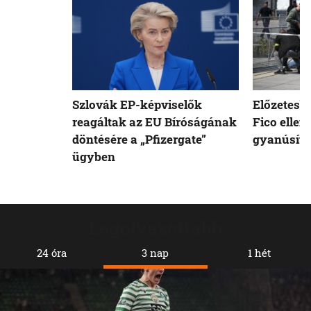
Szlovák EP-képviselők
Előzetesb
reagáltak az EU Bíróságának
Fico ellen
döntésére a „Pfizergate”
gyanúsíto
ügyben
Legolvasottabb
24 óra
3 nap
1 hét