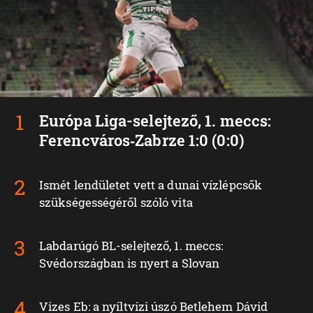
Európa Liga-selejtező, 1. meccs:
Ferencváros‑Zabrze 1:0 (0:0)
Ismét lendületet vett a dunai vízlépcsők
szükségességéről szóló vita
Labdarúgó BL-selejtező, 1. meccs:
Svédországban is nyert a Slovan
Vizes Eb: a nyíltvízi úszó Betlehem Dávid