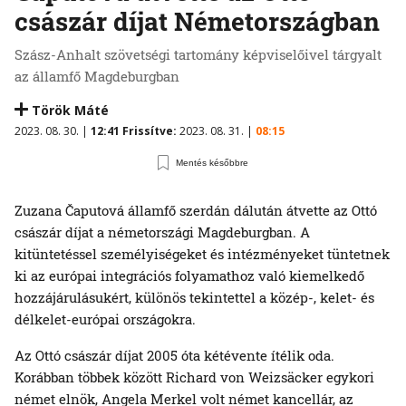
császár díjat Németországban
Szász-Anhalt szövetségi tartomány képviselőivel tárgyalt
az államfő Magdeburgban
Török Máté
2023. 08. 30. |
12:41
Frissítve:
2023. 08. 31. |
08:15
Mentés későbbre
Zuzana Čaputová államfő szerdán dálután átvette az Ottó
császár díjat a németországi Magdeburgban. A
kitüntetéssel személyiségeket és intézményeket tüntetnek
ki az európai integrációs folyamathoz való kiemelkedő
hozzájárulásukért, különös tekintettel a közép-, kelet- és
délkelet-európai országokra.
Az Ottó császár díjat 2005 óta kétévente ítélik oda.
Korábban többek között Richard von Weizsäcker egykori
német elnök, Angela Merkel volt német kancellár, az