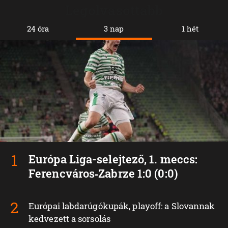
Legolvasottabb
24 óra
3 nap
1 hét
Európa Liga-selejtező, 1. meccs:
Ferencváros‑Zabrze 1:0 (0:0)
Európai labdarúgókupák, playoff: a Slovannak
kedvezett a sorsolás