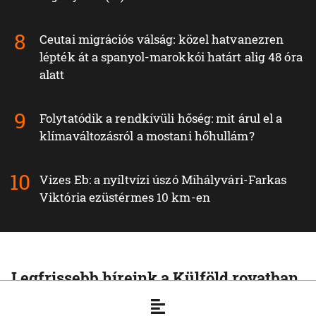
Ceutai migrációs válság: közel hatvanezren
lépték át a spanyol-marokkói határt alig 48 óra
alatt
Folytatódik a rendkívüli hőség: mit árul el a
klímaváltozásról a mostani hőhullám?
Vizes Eb: a nyíltvízi úszó Mihályvári-Farkas
Viktória ezüstérmes 10 km-en
Legfrissebb híreink a Külföld rovatban
KÜLFÖLD