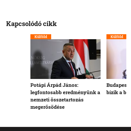
Kapcsolódó cikk
Külföld
Külföld
Potápi Árpád János:
Budapest 
legfontosabb eredményünk a
bízik a b
nemzeti összetartozás
megerősödése