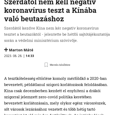
Szerdától nem kell negatív
koronavírus teszt a Kínába
való beutazáshoz
Szerdától kezdve Kína nem kér negatív koronavírus
tesztet a beutazóktól - jelentette be hétfői sajtótájékoztatója
során a védelmi minisztérium szóvivője.
Marton Máté
2023. 08. 28. |
14:33
Mentés későbbre
A tesztkötelesség eltörlése komoly mérföldkő a 2020-ban
bevezetett, példátlanul szigorú korlátozások feloldásában.
Kína csak decemberben kezdett el enyhíteni a drákói
szigorral jelemzett zero-covid politika keretében
bevezetett korlátozásain, mely olykor egész városrészek,
sőt városok lezárásához vezetett és több hétig tartó