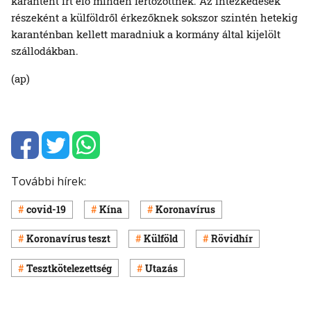
karantént írt elő minden fertőzöttnek. Az intézkedések
részeként a külföldről érkezőknek sokszor szintén hetekig
karanténban kellett maradniuk a kormány által kijelölt
szállodákban.
(ap)
További hírek:
covid-19
Kína
Koronavírus
Koronavírus teszt
Külföld
Rövidhír
Tesztkötelezettség
Utazás