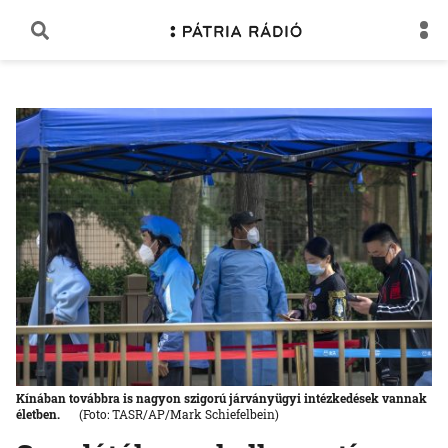
Kínában továbbra is nagyon szigorú járványügyi intézkedések vannak
életben.
(Foto: TASR/AP/Mark Schiefelbein)