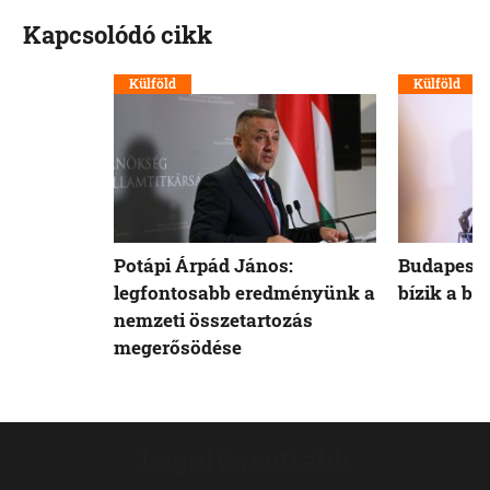
Kapcsolódó cikk
Külföld
Külföld
Potápi Árpád János:
Budapest 
legfontosabb eredményünk a
bízik a b
nemzeti összetartozás
megerősödése
Legolvasottabb