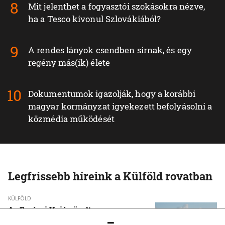
Mit jelenthet a fogyasztói szokásokra nézve,
ha a Tesco kivonul Szlovákiából?
A rendes lányok csendben sírnak, és egy
regény más(ik) élete
Dokumentumok igazolják, hogy a korábbi
magyar kormányzat igyekezett befolyásolni a
közmédia működését
Legfrissebb híreink a Külföld rovatban
KÜLFÖLD
Az Európai Unió növelte az orosz
cseppfolyósított földgáz behozatalát