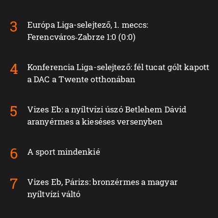
Európa Liga-selejtező, 1. meccs:
Ferencváros‑Zabrze 1:0 (0:0)
Konferencia Liga-selejtező: fél tucat gólt kapott
a DAC a Twente otthonában
Vizes Eb: a nyíltvízi úszó Betlehem Dávid
aranyérmes a kieséses versenyben
A sport mindenkié
Vizes Eb, Párizs: bronzérmes a magyar
nyíltvízi váltó