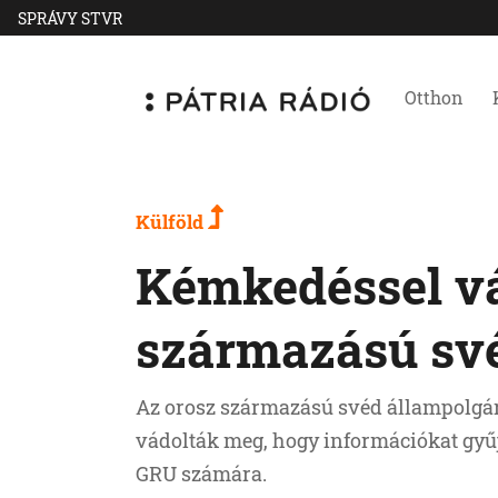
SPRÁVY STVR
Otthon
Külföld
Kémkedéssel v
származású své
Az orosz származású svéd állampolgár
vádolták meg, hogy információkat gyűjt
GRU számára.