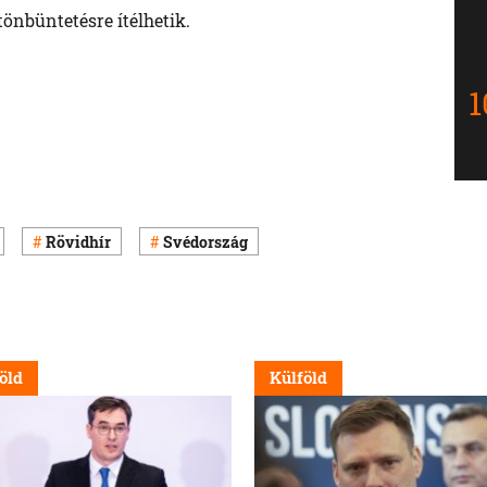
tönbüntetésre ítélhetik.
Rövidhír
Svédország
öld
Külföld