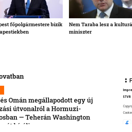
est főpolgármestere bízik
Nem Taraba lesz a kulturá
apestiekben
miniszter
rovatban
d
Impr
STVR
 és Omán megállapodott egy új
Copyri
zási útvonalról a Hormuzi-
Cookie
rosban — Teherán Washington
epét bírálja