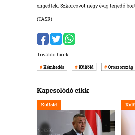
engedték. Szkorcovot négy évig terjedő bör
(TASR)
További hírek:
Kémkedés
Külföld
Oroszország
Kapcsolódó cikk
Külföld
Külf