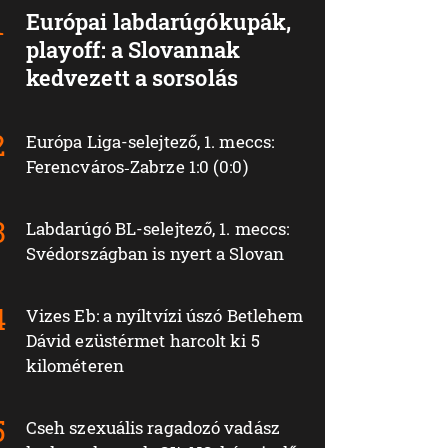
Európai labdarúgókupák,
playoff: a Slovannak
kedvezett a sorsolás
Európa Liga-selejtező, 1. meccs:
Ferencváros‑Zabrze 1:0 (0:0)
Labdarúgó BL-selejtező, 1. meccs:
Svédországban is nyert a Slovan
Vizes Eb: a nyíltvízi úszó Betlehem
Dávid ezüstérmet harcolt ki 5
kilométeren
Cseh szexuális ragadozó vadász