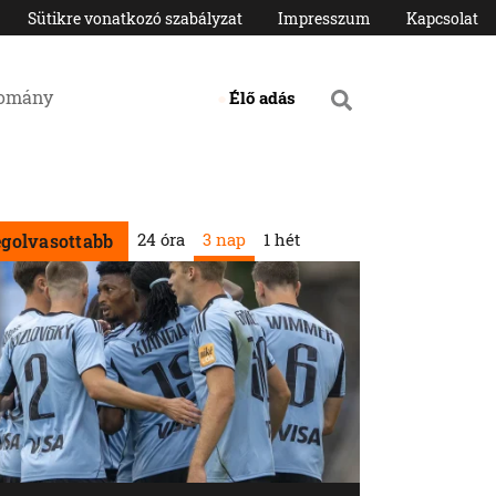
Sütikre vonatkozó szabályzat
Impresszum
Kapcsolat
domány
Élő adás
24 óra
3 nap
1 hét
egolvasottabb