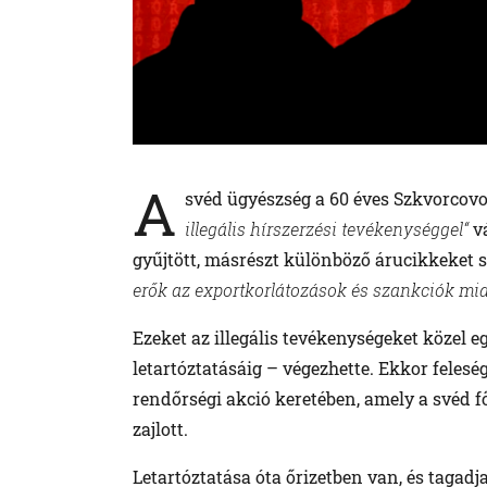
A
svéd ügyészség a 60 éves Szkvorcov
illegális hírszerzési tevékenységgel“
vá
gyűjtött, másrészt különböző árucikkeket s
erők az exportkorlátozások és szankciók mia
Ezeket az illegális tevékenységeket közel 
letartóztatásáig – végezhette. Ekkor felesé
rendőrségi akció keretében, amely a svéd 
zajlott.
Letartóztatása óta őrizetben van, és tagad