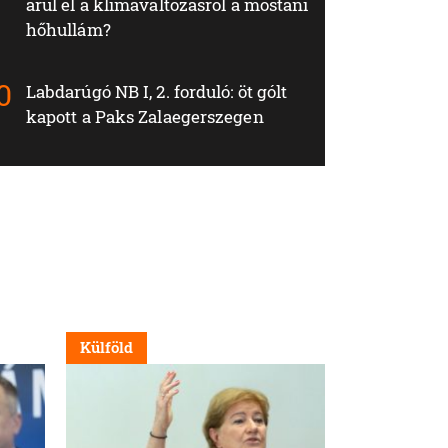
árul el a klímaváltozásról a mostani
hőhullám?
Labdarúgó NB I, 2. forduló: öt gólt
kapott a Paks Zalaegerszegen
Külföld
Külföld