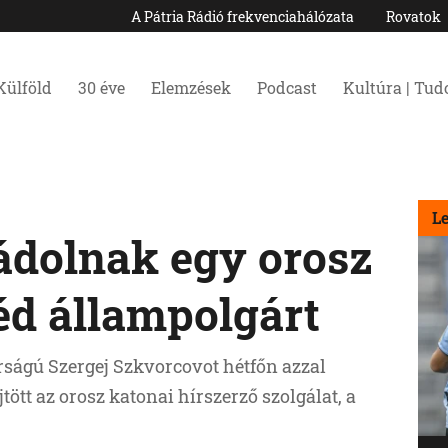
A Pátria Rádió frekvenciahálózata
Rovatok
Külföld
30 éve
Elemzések
Podcast
Kultúra | Tu
L
ádolnak egy orosz
d állampolgárt
ságú Szergej Szkvorcovot hétfőn azzal
ött az orosz katonai hírszerző szolgálat, a