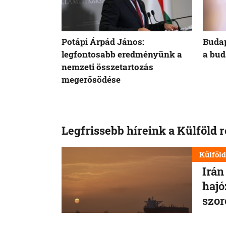
Potápi Árpád János:
Budap
legfontosabb eredményünk a
a bud
nemzeti összetartozás
megerősödése
Legfrissebb híreink a Külföld 
Külföl
Irán
hajó
szo
szer