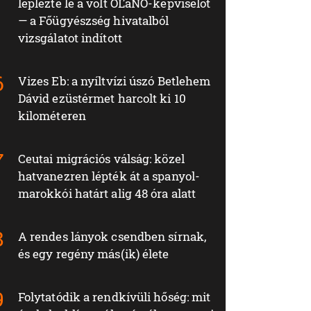
leplezte le a volt OĽaNO-képviselőt
— a Főügyészség hivatalból
vizsgálatot indított
Vizes Eb: a nyíltvízi úszó Betlehem
Dávid ezüstérmet harcolt ki 10
kilométeren
Ceutai migrációs válság: közel
hatvanezren lépték át a spanyol-
marokkói határt alig 48 óra alatt
A rendes lányok csendben sírnak,
és egy regény más(ik) élete
Folytatódik a rendkívüli hőség: mit