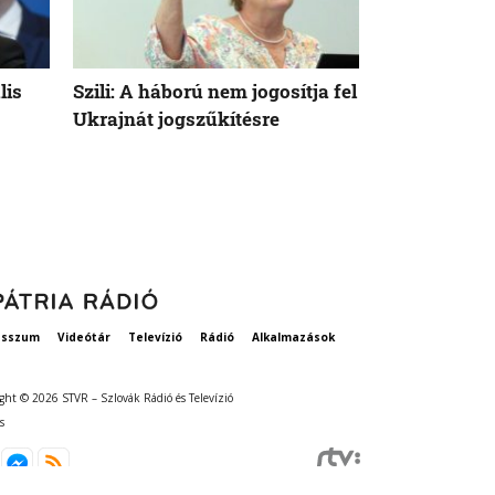
lis
Szili: A háború nem jogosítja fel
Orbán Viktor
Ukrajnát jogszűkítésre
Államok azo
vethetne a 
esszum
Videótár
Televízió
Rádió
Alkalmazások
ght © 2026 STVR – Szlovák Rádió és Televízió
s