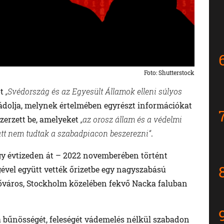
Foto: Shutterstock
ot
„Svédország és az Egyesült Államok elleni súlyos
dolja, melynek értelmében egyrészt információkat
zerzett be, amelyeket
„az orosz állam és a védelmi
tt nem tudtak a szabadpiacon beszerezni“
.
egy évtizeden át – 2022 novemberében történt
gével együtt vették őrizetbe egy nagyszabású
főváros, Stockholm közelében fekvő Nacka faluban
ja bűnösségét, feleségét vádemelés nélkül szabadon