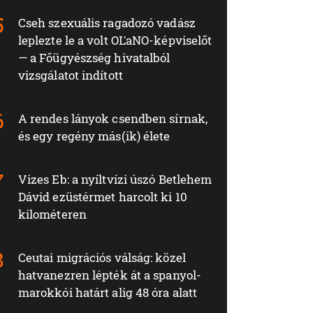
Cseh szexuális ragadozó vadász
leplezte le a volt OĽaNO-képviselőt
— a Főügyészség hivatalból
vizsgálatot indított
A rendes lányok csendben sírnak,
és egy regény más(ik) élete
Vizes Eb: a nyíltvízi úszó Betlehem
Dávid ezüstérmet harcolt ki 10
kilométeren
Ceutai migrációs válság: közel
hatvanezren lépték át a spanyol-
marokkói határt alig 48 óra alatt