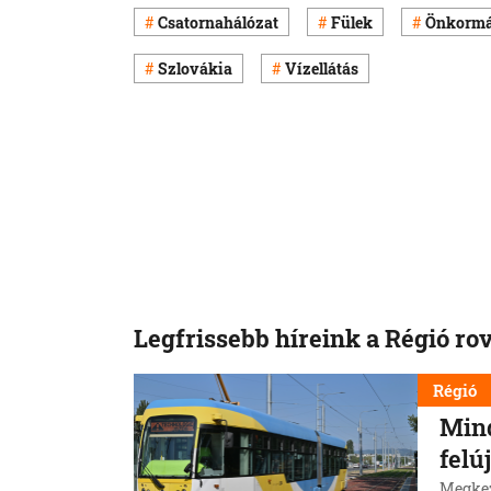
Csatornahálózat
Fülek
Önkormá
Szlovákia
Vízellátás
Legfrissebb híreink a Régió ro
Régió
Mind
felú
Megkez