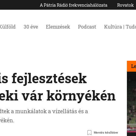
A Pátria Rádió frekvenciahálózata
Rovatok
Külföld
30 éve
Elemzések
Podcast
Kultúra | Tu
L
is fejlesztések
leki vár környékén
ek a munkálatok a vízellátás és a
yékén.
Mentés későbbre