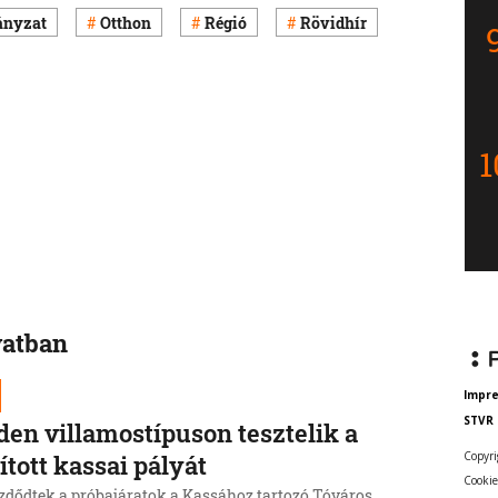
nyzat
Otthon
Régió
Rövidhír
vatban
Impr
STVR
en villamostípuson tesztelik a
Copyri
jított kassai pályát
Cookie
dődtek a próbajáratok a Kassához tartozó Tóváros