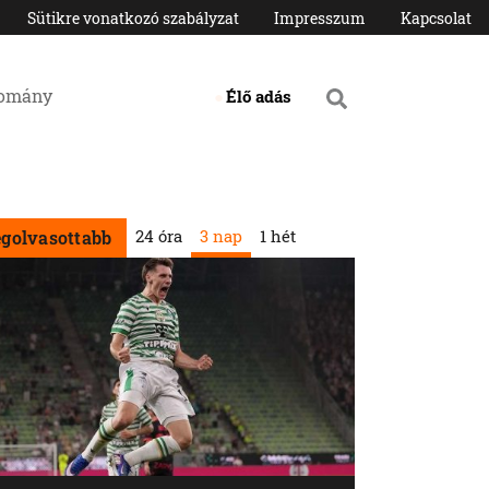
Sütikre vonatkozó szabályzat
Impresszum
Kapcsolat
domány
Élő adás
24 óra
3 nap
1 hét
egolvasottabb