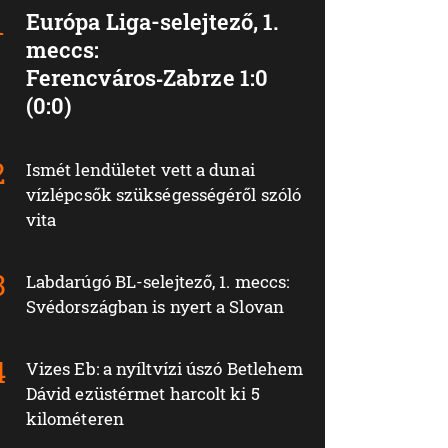
Európa Liga-selejtező, 1.
meccs:
Ferencváros‑Zabrze 1:0
(0:0)
Ismét lendületet vett a dunai
vízlépcsők szükségességéről szóló
vita
Labdarúgó BL-selejtező, 1. meccs:
Svédországban is nyert a Slovan
Vizes Eb: a nyíltvízi úszó Betlehem
Dávid ezüstérmet harcolt ki 5
kilométeren