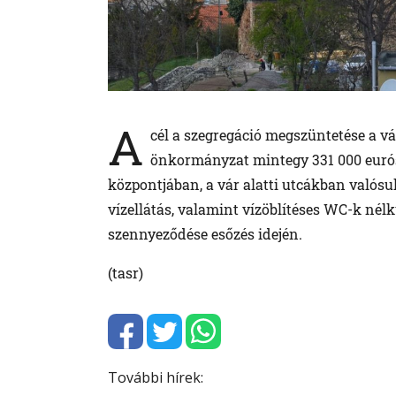
A
cél a szegregáció megszüntetése a vá
önkormányzat mintegy 331 000 eurós 
központjában, a vár alatti utcákban valósu
vízellátás, valamint vízöblítéses WC-k nélkü
szennyeződése esőzés idején.
(tasr)
További hírek: