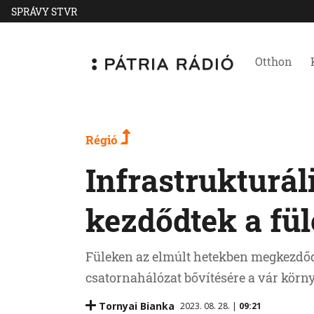
SPRÁVY STVR
Otthon
Régió
Infrastrukturál
kezdődtek a fü
Füleken az elmúlt hetekben megkezdődt
csatornahálózat bővítésére a vár körn
Tornyai Bianka
2023. 08. 28. |
09:21