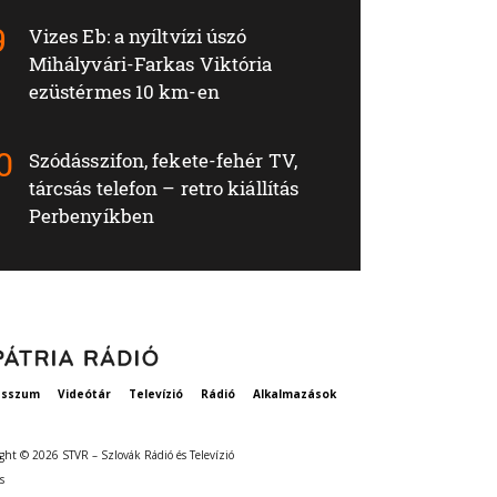
Vizes Eb: a nyíltvízi úszó
Mihályvári-Farkas Viktória
ezüstérmes 10 km-en
Szódásszifon, fekete-fehér TV,
tárcsás telefon – retro kiállítás
Perbenyíkben
esszum
Videótár
Televízió
Rádió
Alkalmazások
ght © 2026 STVR – Szlovák Rádió és Televízió
s