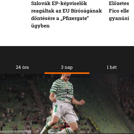
Szlovák EP-képviselők
Előzetesb
reagáltak az EU Bíróságának
Fico ellen
döntésére a „Pfizergate”
gyanúsíto
ügyben
Legolvasottabb
24 óra
3 nap
1 hét