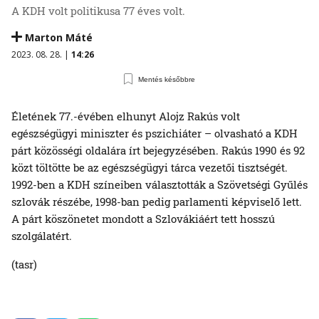
A KDH volt politikusa 77 éves volt.
Marton Máté
2023. 08. 28. |
14:26
Mentés későbbre
Életének 77.-évében elhunyt Alojz Rakús volt
egészségügyi miniszter és pszichiáter – olvasható a KDH
párt közösségi oldalára írt bejegyzésében. Rakús 1990 és 92
közt töltötte be az egészségügyi tárca vezetői tisztségét.
1992-ben a KDH színeiben választották a Szövetségi Gyűlés
szlovák részébe, 1998-ban pedig parlamenti képviselő lett.
A párt köszönetet mondott a Szlovákiáért tett hosszú
szolgálatért.
(tasr)