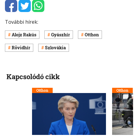
További hírek:
Alojz Rakús
Gyászhír
Otthon
Rövidhír
Szlovákia
Kapcsolódó cikk
Otthon
Otthon