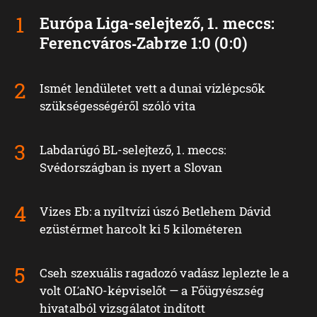
Európa Liga-selejtező, 1. meccs:
Ferencváros‑Zabrze 1:0 (0:0)
Ismét lendületet vett a dunai vízlépcsők
szükségességéről szóló vita
Labdarúgó BL-selejtező, 1. meccs:
Svédországban is nyert a Slovan
Vizes Eb: a nyíltvízi úszó Betlehem Dávid
ezüstérmet harcolt ki 5 kilométeren
Cseh szexuális ragadozó vadász leplezte le a
volt OĽaNO-képviselőt — a Főügyészség
hivatalból vizsgálatot indított