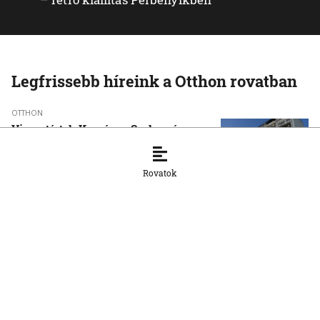
Legfrissebb híreink a Otthon rovatban
OTTHON
Visszatértek Kassára a Szalonnára
költözött roma családok
6. 8. 2026, 17:19:39
Rovatok
OTTHON
A vízparton is fennáll a túlmelegedés
veszélye
6. 8. 2026, 16:26:18
OTTHON
Šutaj Eštok: Növekedhet az illegális
migráció az ukrajnai dezertálások miatt
6. 8. 2026, 16:24:13