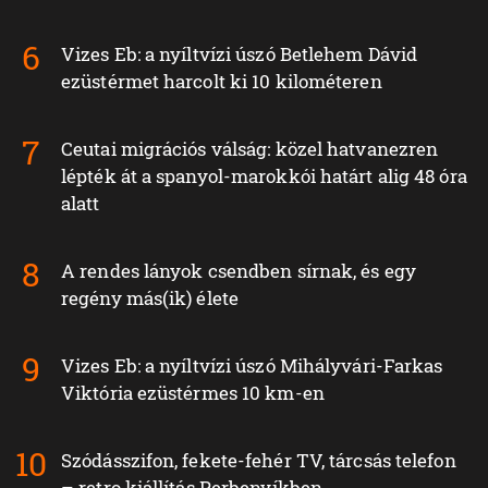
Vizes Eb: a nyíltvízi úszó Betlehem Dávid
ezüstérmet harcolt ki 10 kilométeren
Ceutai migrációs válság: közel hatvanezren
lépték át a spanyol-marokkói határt alig 48 óra
alatt
A rendes lányok csendben sírnak, és egy
regény más(ik) élete
Vizes Eb: a nyíltvízi úszó Mihályvári-Farkas
Viktória ezüstérmes 10 km-en
Szódásszifon, fekete-fehér TV, tárcsás telefon
– retro kiállítás Perbenyíkben