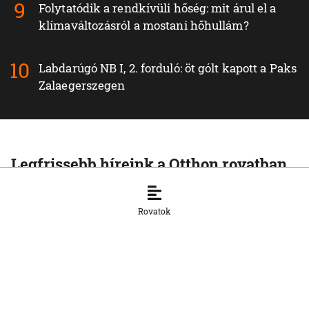
Folytatódik a rendkívüli hőség: mit árul el a
klímaváltozásról a mostani hőhullám?
Labdarúgó NB I, 2. forduló: öt gólt kapott a Paks
Zalaegerszegen
Legfrissebb híreink a Otthon rovatban
OTTHON
A szlovák belügyminisztérium cáfolja,
Rovatok
hogy orosz gyártmányú kamerákat
telepítenek a közutakra
6. 8. 2026, 9:26:14
OTTHON
Szlovákia továbbra is biztosítja a