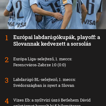
Európai labdarúgókupák, playoff: a
Slovannak kedvezett a sorsolás
Európa Liga-selejtező, 1. meccs:
Ferencváros‑Zabrze 1:0 (0:0)
Labdarúgó BL-selejtező, 1. meccs:
Svédországban is nyert a Slovan
Vizes Eb: a nyíltvízi úszó Betlehem Dávid
ezüstérmet harcolt ki 5 kilométeren