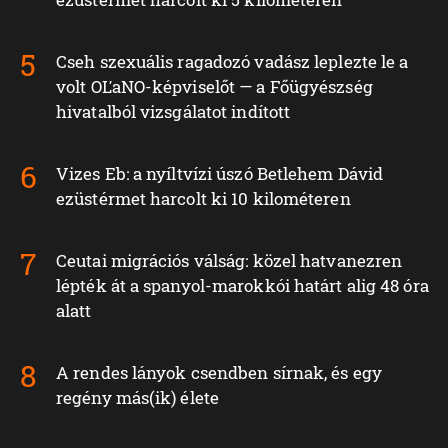
Cseh szexuális ragadozó vadász leplezte le a
volt OĽaNO-képviselőt — a Főügyészség
hivatalból vizsgálatot indított
Vizes Eb: a nyíltvízi úszó Betlehem Dávid
ezüstérmet harcolt ki 10 kilométeren
Ceutai migrációs válság: közel hatvanezren
lépték át a spanyol-marokkói határt alig 48 óra
alatt
A rendes lányok csendben sírnak, és egy
regény más(ik) élete