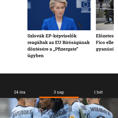
Szlovák EP-képviselők
Előzetesb
reagáltak az EU Bíróságának
Fico ellen
döntésére a „Pfizergate”
gyanúsíto
ügyben
Legolvasottabb
24 óra
3 nap
1 hét