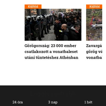
Külföld
Külföld
Görögország: 23 000 ember
Zavargások
csatlakozott a vonatbaleset
görög vár
utáni tüntetéshez Athénban
vonatbale
Legolvasottabb
24 óra
3 nap
1 hét