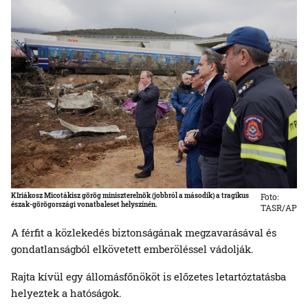
KIriákosz Micotákisz görög miniszterelnök (jobbról a második) a tragikus
Foto:
észak-görögországi vonatbaleset helyszínén.
TASR/AP
A férfit a közlekedés biztonságának megzavarásával és
gondatlanságból elkövetett emberöléssel vádolják.
Rajta kívül egy állomásfőnököt is előzetes letartóztatásba
helyeztek a hatóságok.