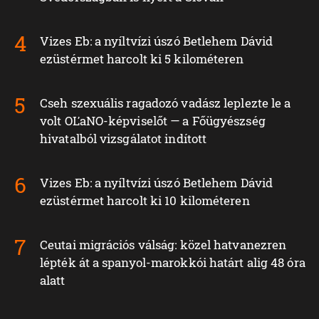
Vizes Eb: a nyíltvízi úszó Betlehem Dávid
ezüstérmet harcolt ki 5 kilométeren
Cseh szexuális ragadozó vadász leplezte le a
volt OĽaNO-képviselőt — a Főügyészség
hivatalból vizsgálatot indított
Vizes Eb: a nyíltvízi úszó Betlehem Dávid
ezüstérmet harcolt ki 10 kilométeren
Ceutai migrációs válság: közel hatvanezren
lépték át a spanyol-marokkói határt alig 48 óra
alatt