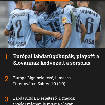
Európai labdarúgókupák, playoff: a
Slovannak kedvezett a sorsolás
Európa Liga-selejtező, 1. meccs:
Ferencváros‑Zabrze 1:0 (0:0)
Labdarúgó BL-selejtező, 1. meccs:
Svédországban is nyert a Slovan