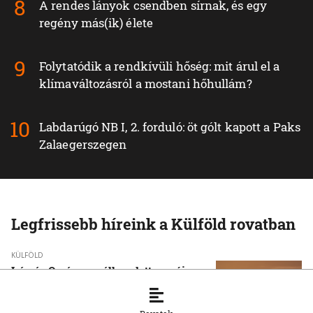
A rendes lányok csendben sírnak, és egy
regény más(ik) élete
Folytatódik a rendkívüli hőség: mit árul el a
klímaváltozásról a mostani hőhullám?
Labdarúgó NB I, 2. forduló: öt gólt kapott a Paks
Zalaegerszegen
Legfrissebb híreink a Külföld rovatban
KÜLFÖLD
Irán és Omán megállapodott egy új
hajózási útvonalról a Hormuzi-
szorosban — Teherán Washington
szerepét bírálja