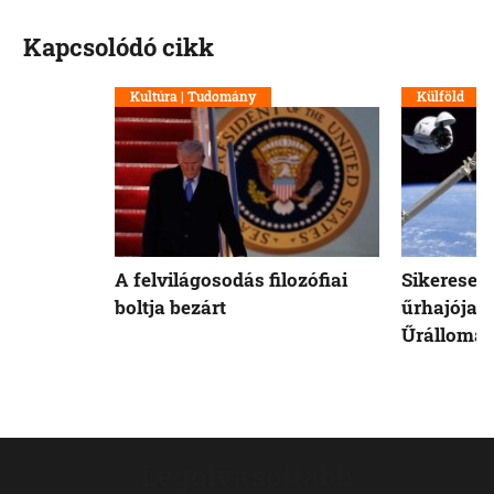
Kapcsolódó cikk
Kultúra | Tudomány
Külföld
A felvilágosodás filozófiai
Sikeresen
boltja bezárt
űrhajója 
Űrállomá
Legolvasottabb