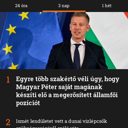
24 óra
3 nap
1 hét
Egyre több szakértő véli úgy, hogy
Magyar Péter saját magának
készíti elő a megerősített államfői
pozíciót
Ismét lendületet vett a dunai vízlépcsők