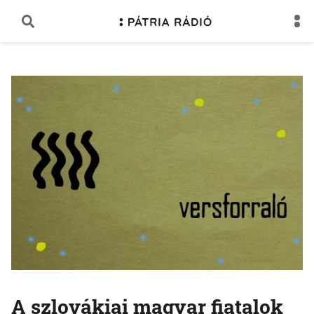
A szlovákiai magyar fiatalok