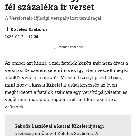
fél százaléka ír verset
A Versforraló ifjúsági verspályázat tanulságai.
Köteles Szabolcs
2022. 09. 7. |
12:26
Mentés későbbre
Az ember azt hinné a mai fiatalok között már nem divat a
versírás. De szerencsére nincs ez igy. Nem veszett még ki
a költői véna a tájainkról. Mi sem bizonyítja ezt jobban,
mint hogy a kassai
Kikelet
ifjúsági közösség az éven
meghirdetett a fiatalok számára egy versíró pályázatot, és
végül nem maradtak hoppon, volt mit kiértékelnie a
zsűrinek.
Gaboda Lászlóval
a kassai Kikelet ifjúsági
közösség elnökével Köteles Szabolcs. A