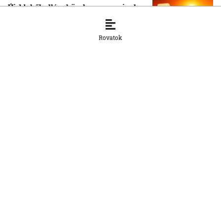
Újabb hőhullám közeleg: mennyire lesz
drasztikus a nyár második nagy forró
időszaka?
Rovatok
28. 7. 2026, 13:20:45
KULTÚRA | TUDOMÁNY
Futball és politika: Mussolinitől
Maradonáig
21. 7. 2026, 9:11:00
KULTÚRA | TUDOMÁNY
Gombaszög: A közösség és a koncertek
miatt jövök vissza
21. 7. 2026, 8:41:50
KULTÚRA | TUDOMÁNY
Az élet vendégei. Magyar
sorsmonológok
14. 7. 2026, 16:00:09
KULTÚRA | TUDOMÁNY