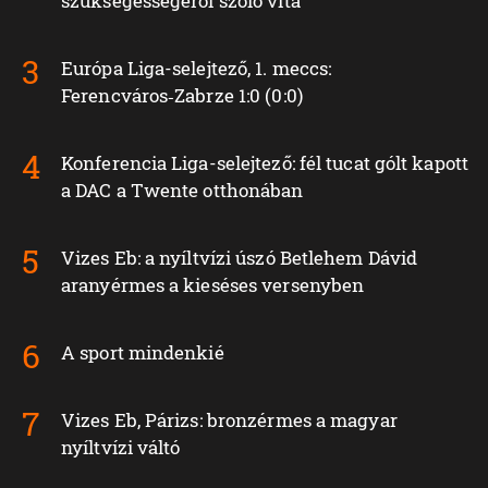
szükségességéről szóló vita
Európa Liga-selejtező, 1. meccs:
Ferencváros‑Zabrze 1:0 (0:0)
Konferencia Liga-selejtező: fél tucat gólt kapott
a DAC a Twente otthonában
Vizes Eb: a nyíltvízi úszó Betlehem Dávid
aranyérmes a kieséses versenyben
A sport mindenkié
Vizes Eb, Párizs: bronzérmes a magyar
nyíltvízi váltó