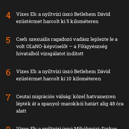
Vizes Eb: a nyíltvízi úszó Betlehem Dávid
ezüstérmet harcolt ki 5 kilométeren
Cseh szexuális ragadozó vadász leplezte le a
volt OĽaNO-képviselőt — a Főügyészség
hivatalból vizsgálatot indított
Vizes Eb: a nyíltvízi úszó Betlehem Dávid
ezüstérmet harcolt ki 10 kilométeren
Ceutai migrációs válság: közel hatvanezren
lépték át a spanyol-marokkói határt alig 48 óra
alatt
Vizes Eb: a nyíltvízi úszó Mihályvári-Farkas