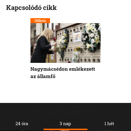
Kapcsolódó cikk
Otthon
Nagymácsédon emlékezett
az államfő
Legolvasottabb
24 óra
3 nap
1 hét