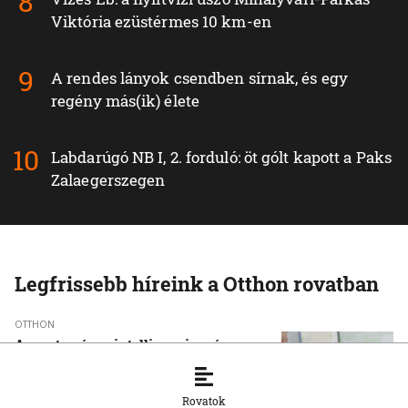
Viktória ezüstérmes 10 km-en
A rendes lányok csendben sírnak, és egy
regény más(ik) élete
Labdarúgó NB I, 2. forduló: öt gólt kapott a Paks
Zalaegerszegen
Legfrissebb híreink a Otthon rovatban
OTTHON
A mesterséges intelligencia már a
mentőszolgálat munkáját is segíti
6. 8. 2026, 13:56:27
Rovatok