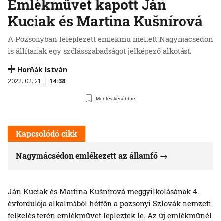
Emlékművet kapott Ján
Kuciak és Martina Kušnírová
A Pozsonyban leleplezett emlékmű mellett Nagymácsédon
is állítanak egy szólásszabadságot jelképező alkotást.
Horňák István
2022. 02. 21. |
14:38
Mentés későbbre
Kapcsolódó cikk
Nagymácsédon emlékezett az államfő
Ján Kuciak és Martina Kušnírová meggyilkolásának 4.
évfordulója alkalmából hétfőn a pozsonyi Szlovák nemzeti
felkelés terén emlékművet lepleztek le. Az új emlékműnél