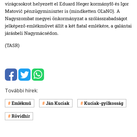
virágcsokrot helyezett el Eduard Heger kormányfő és Igor
Matovič pénzügyminiszter is (mindketten OĽaNO). A
Nagyszombat megyei önkormányzat a szólásszabadságot
jelképező emlékművet állít a két fiatal emlékére, a galántai
járásbeli Nagymácsédon.
(TASR)
További hírek:
Emlékmű
Ján Kuciak
Kuciak-gyilkosság
Rövidhír