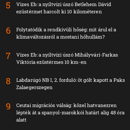
Vizes Eb: a nyíltvízi úszó Betlehem Dávid
ezüstérmet harcolt ki 10 kilométeren
Folytatódik a rendkívüli hőség: mit árul el a
klímaváltozásról a mostani hőhullám?
Vizes Eb: a nyíltvízi úszó Mihályvári-Farkas
Viktória ezüstérmes 10 km-en
Labdarúgó NB I, 2. forduló: öt gólt kapott a Paks
Zalaegerszegen
Ceutai migrációs válság: közel hatvanezren
lépték át a spanyol-marokkói határt alig 48 óra
alatt