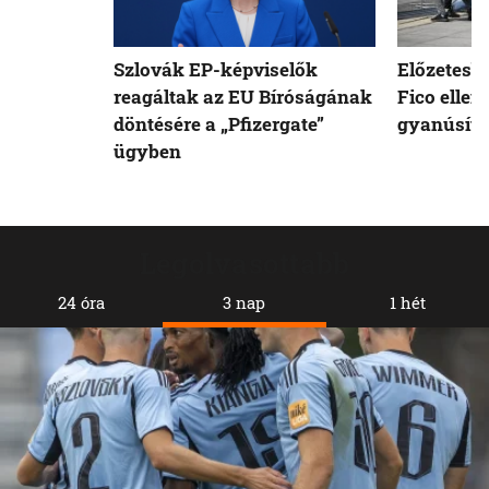
Szlovák EP-képviselők
Előzetesb
reagáltak az EU Bíróságának
Fico ellen
döntésére a „Pfizergate”
gyanúsíto
ügyben
Legolvasottabb
24 óra
3 nap
1 hét