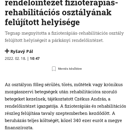
rendelőintézet fizioterápiás-
rehabilitációs osztályának
felújított helyisége
Tegnap megnyitotta a fizioterápiás-rehabilitációs osztály
felújított helyiségeit a párkányi rendelőintézet.
Ryšavý Pál
2022. 02. 18. |
10:47
Mentés későbbre
Az osztályon főleg sérülés, törés, műtétek vagy krónikus
mozgásszervi betegségek után rehabilitációra szoruló
betegeket kezelnek, tájékoztatott Czékus András, a
rendelőintézet igazgatója. A fizioterápiás és rehabilitációs
részleg felújítása tavaly szeptemberben kezdődött. A
beruházás teljes költségét, közel 340 ezer eurót a megye
finanszírozta.