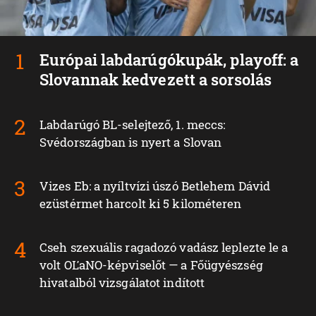
Európai labdarúgókupák, playoff: a
Slovannak kedvezett a sorsolás
Labdarúgó BL-selejtező, 1. meccs:
Svédországban is nyert a Slovan
Vizes Eb: a nyíltvízi úszó Betlehem Dávid
ezüstérmet harcolt ki 5 kilométeren
Cseh szexuális ragadozó vadász leplezte le a
volt OĽaNO-képviselőt — a Főügyészség
hivatalból vizsgálatot indított