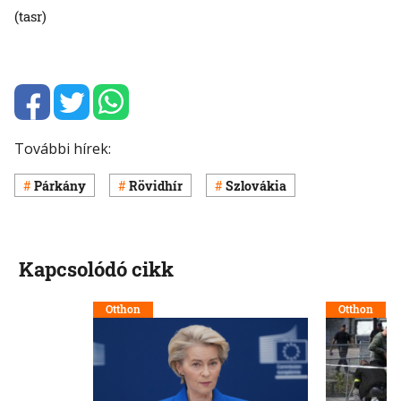
(tasr)
További hírek:
Párkány
Rövidhír
Szlovákia
Kapcsolódó cikk
Otthon
Otthon