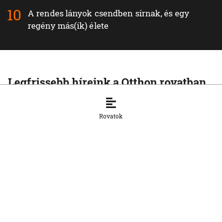
A rendes lányok csendben sírnak, és egy
regény más(ik) élete
Legfrissebb híreink a Otthon rovatban
OTTHON
Teljesíti a gáztárolási célt az SPP a tél
Rovatok
előtt
5. 8. 2026, 17:45:03
OTTHON
Jövőre jöhet a családi kártya
Szlovákiában
5. 8. 2026, 17:38:02
OTTHON