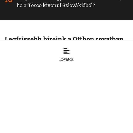
ha a Tesco kivonul Szlovákiából?
Legfrissebb híreink a Otthon rovatban
OTTHON
Medvetámadás Túrócszentmártonnál
Rovatok
10. 8. 2026, 8:12:39
OTTHON
A szlovák cégeknek továbbra is
hiányoznak a képzett munkavállalók
8. 8. 2026, 15:39:35
OTTHON
Šimečka beismeri a hibát a Korčok-
ügyben, de tagadja az