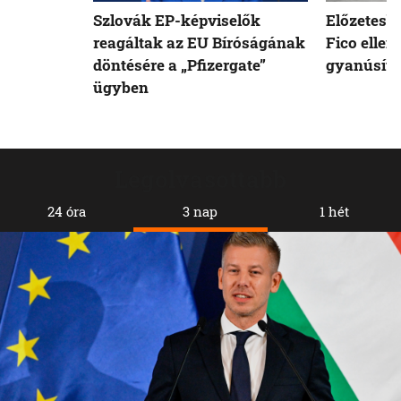
Szlovák EP-képviselők
Előzetesb
reagáltak az EU Bíróságának
Fico ellen
döntésére a „Pfizergate”
gyanúsíto
ügyben
Legolvasottabb
24 óra
3 nap
1 hét