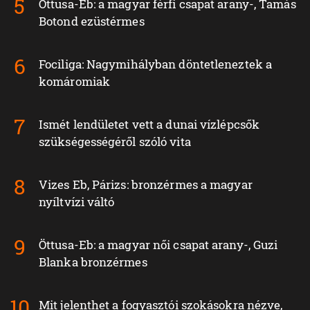
Öttusa-Eb: a magyar férfi csapat arany-, Tamás
Botond ezüstérmes
Fociliga: Nagymihályban döntetleneztek a
komáromiak
Ismét lendületet vett a dunai vízlépcsők
szükségességéről szóló vita
Vizes Eb, Párizs: bronzérmes a magyar
nyíltvízi váltó
Öttusa-Eb: a magyar női csapat arany-, Guzi
Blanka bronzérmes
Mit jelenthet a fogyasztói szokásokra nézve,