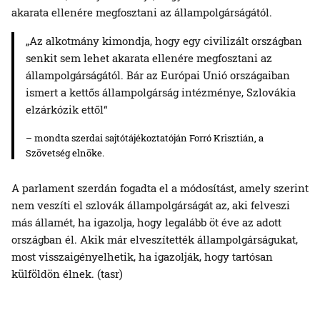
akarata ellenére megfosztani az állampolgárságától.
„Az alkotmány kimondja, hogy egy civilizált országban
senkit sem lehet akarata ellenére megfosztani az
állampolgárságától. Bár az Európai Unió országaiban
ismert a kettős állampolgárság intézménye, Szlovákia
elzárkózik ettől“
– mondta szerdai sajtótájékoztatóján Forró Krisztián, a
Szövetség elnöke.
A parlament szerdán fogadta el a módosítást, amely szerint
nem veszíti el szlovák állampolgárságát az, aki felveszi
más államét, ha igazolja, hogy legalább öt éve az adott
országban él. Akik már elveszítették állampolgárságukat,
most visszaigényelhetik, ha igazolják, hogy tartósan
külföldön élnek. (tasr)