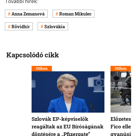
További hírek:
Anna Zemanová
Roman Mikulec
Rövidhír
Szlovákia
Kapcsolódó cikk
Otthon
Otthon
Szlovák EP-képviselők
Előzetesb
reagáltak az EU Bíróságának
Fico ellen
döntésére a „Pfizergate”
gyanúsíto