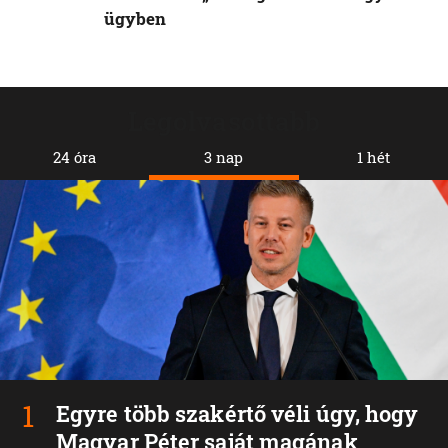
ügyben
Legolvasottabb
24 óra
3 nap
1 hét
Egyre több szakértő véli úgy, hogy
Magyar Péter saját magának