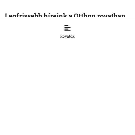
Legfrissebb híreink a Otthon rovatban
OTTHON
A szlovák cégeknek továbbra is
Rovatok
hiányoznak a képzett munkavállalók
8. 8. 2026, 15:39:35
OTTHON
Šimečka beismeri a hibát a Korčok-
ügyben, de tagadja az
összehasonlíthatóságot a Smerrel
8. 8. 2026, 15:01:07
OTTHON
Nem fog összefogni az SNS senkivel
8. 8. 2026, 13:11:21
OTTHON