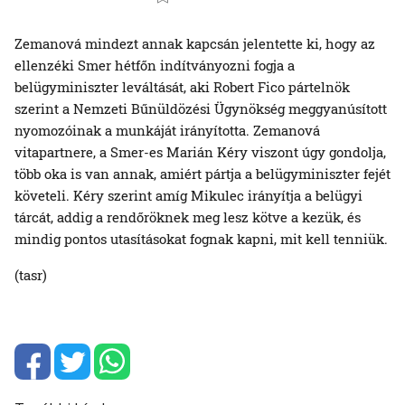
Zemanová mindezt annak kapcsán jelentette ki, hogy az
ellenzéki Smer hétfőn indítványozni fogja a
belügyminiszter leváltását, aki Robert Fico pártelnök
szerint a Nemzeti Bűnüldözési Ügynökség meggyanúsított
nyomozóinak a munkáját irányította. Zemanová
vitapartnere, a Smer-es Marián Kéry viszont úgy gondolja,
több oka is van annak, amiért pártja a belügyminiszter fejét
követeli. Kéry szerint amíg Mikulec irányítja a belügyi
tárcát, addig a rendőröknek meg lesz kötve a kezük, és
mindig pontos utasításokat fognak kapni, mit kell tenniük.
(tasr)