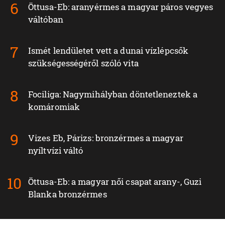
Öttusa-Eb: aranyérmes a magyar páros vegyes
váltóban
Ismét lendületet vett a dunai vízlépcsők
szükségességéről szóló vita
Fociliga: Nagymihályban döntetleneztek a
komáromiak
Vizes Eb, Párizs: bronzérmes a magyar
nyíltvízi váltó
Öttusa-Eb: a magyar női csapat arany-, Guzi
Blanka bronzérmes