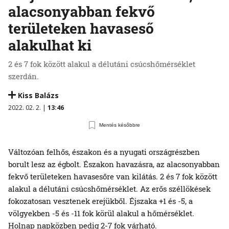
alacsonyabban fekvő
területeken havaseső
alakulhat ki
2 és 7 fok között alakul a délutáni csúcshőmérséklet
szerdán.
Kiss Balázs
2022. 02. 2. |
13:46
Mentés későbbre
Változóan felhős, északon és a nyugati országrészben
borult lesz az égbolt. Északon havazásra, az alacsonyabban
fekvő területeken havasesőre van kilátás. 2 és 7 fok között
alakul a délutáni csúcshőmérséklet. Az erős széllökések
fokozatosan vesztenek erejükből. Éjszaka +1 és -5, a
völgyekben -5 és -11 fok körül alakul a hőmérséklet.
Holnap napközben pedig 2-7 fok várható.