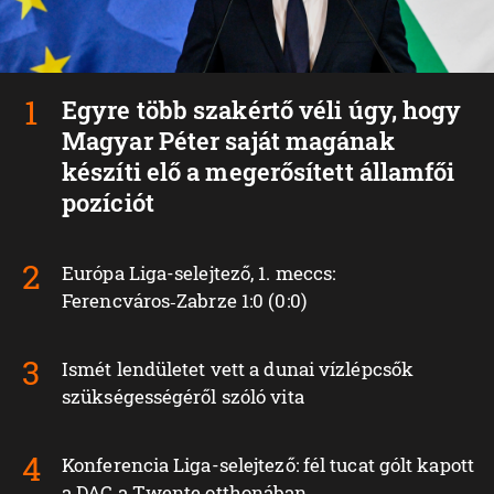
Egyre több szakértő véli úgy, hogy
Magyar Péter saját magának
készíti elő a megerősített államfői
pozíciót
Európa Liga-selejtező, 1. meccs:
Ferencváros‑Zabrze 1:0 (0:0)
Ismét lendületet vett a dunai vízlépcsők
szükségességéről szóló vita
Konferencia Liga-selejtező: fél tucat gólt kapott
a DAC a Twente otthonában