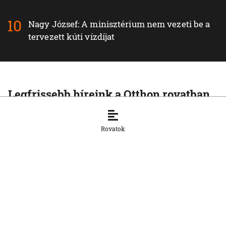
Nagy József: A minisztérium nem vezeti be a
tervezett kúti vízdíjat
Legfrissebb híreink a Otthon rovatban
OTTHON
Pellegrini: Csírájában kell elfojtani a
Rovatok
faji indíttatású erőszakot
7. 8. 2026, 16:45:55
OTTHON
Másodfokúra emelték a hőségriasztást
több déli járásban
7. 8. 2026, 16:44:44