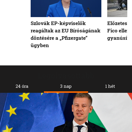
Szlovák EP-képviselők
Előzetesb
reagáltak az EU Bíróságának
Fico ellen
döntésére a „Pfizergate”
gyanúsíto
ügyben
Legolvasottabb
24 óra
3 nap
1 hét