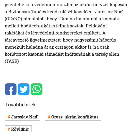
jelentette ki a védelmi miniszter az ukrán helyzet kapcsán
a Biztonsági Tanács keddi ülését követően. Jaroslav Naď
(OĽaNO) rámutatott, hogy Ukrajna határainál a katonák
mellett haditechnikát is felhalmoztak. Példaként
rakétákat és légvédelmi rendszereket említett. A
tárcavezető figyelmeztetett, hogy nagyszámú háborús
menekült haladna át az országon akkor is, ha csak
korlátozott katonai támadást indítanának a térség ellen.
(TASR)
További hírek:
Jaroslav Naď
Orosz-ukrán konfliktus
Rövidhír