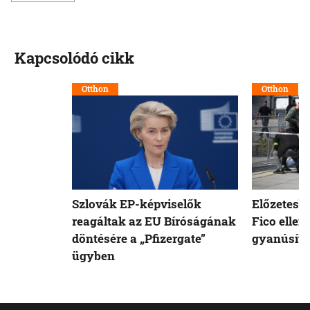
Kapcsolódó cikk
Otthon
Otthon
Szlovák EP-képviselők
Előzetesb
reagáltak az EU Bíróságának
Fico ellen
döntésére a „Pfizergate”
gyanúsíto
ügyben