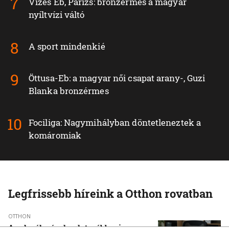
Vizes Eb, Párizs: bronzérmes a magyar
nyíltvízi váltó
A sport mindenkié
Öttusa-Eb: a magyar női csapat arany-, Guzi
Blanka bronzérmes
Fociliga: Nagymihályban döntetleneztek a
komáromiak
Legfrissebb híreink a Otthon rovatban
OTTHON
A szlovák cégeknek továbbra is