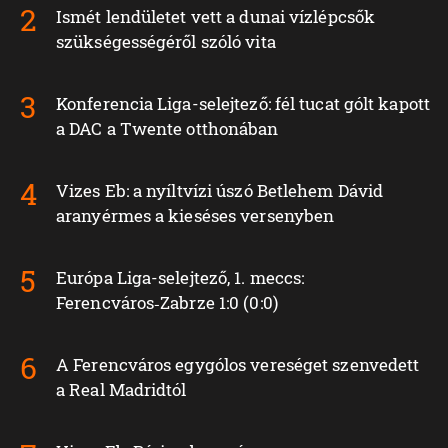
Ismét lendületet vett a dunai vízlépcsők
szükségességéről szóló vita
Konferencia Liga-selejtező: fél tucat gólt kapott
a DAC a Twente otthonában
Vizes Eb: a nyíltvízi úszó Betlehem Dávid
aranyérmes a kieséses versenyben
Európa Liga-selejtező, 1. meccs:
Ferencváros‑Zabrze 1:0 (0:0)
A Ferencváros egygólos vereséget szenvedett
a Real Madridtól